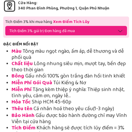
Cửa Hàng:
340 Phan Đình Phùng, Phường 1, Quận Phú Nhuận
Tích Điểm 3% khi mua hàng
Xem Điểm Tích Lũy
Tích Điểm 3% giá trị Đơn hàng đã mua
ĐẶC ĐIỂM NỔI BẬT
Màu
Tông màu ngọt ngào, ấm áp, dễ thương và dễ
phối quà
Chất liệu
Lông nhung siêu mịn, mượt tay, bền đẹp
theo thời gian
Bông
Gấu nhồi 100% gòn trắng đàn hồi tinh khiết
Miễn Phí Gói Quà
Túi Kiếng & Nơ
Miễn Phí
Tặng kèm thiệp ý nghĩa: Thiệp sinh nhật,
tình yêu, cảm ơn, ngày lễ…
Hỏa Tốc
Ship HCM 45-60p
Thêu tên
Cá nhân hoá theo yêu cầu(1-3 ngày)
Bảo Hành
Gấu được bảo hành đường chỉ may Vĩnh
Viễn tại cửa hàng
Tích Điểm
Khách hàng sẽ được tích lũy điểm = 3%