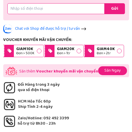
Gửi
Chat với Shop để được hỗ trợ / tư vấn
VOUCHER KHUYẾN MÃI VẬN CHUYỂN:
GIAM10K
GIAM20K
GIAM40K
Đơn > 500K
Đơn > 1tr
Đơn > 2tr
Săn Ngay
Săn thêm
Voucher khuyến mãi vận chuyển
Đổi Hàng trong 3 ngày
qua số điện thoại
HCM Hỏa Tốc 60p
Ship Tỉnh 2-4 ngày
Zalo/Hotline: 092 492 3399
hỗ trợ từ 8h30 - 23h