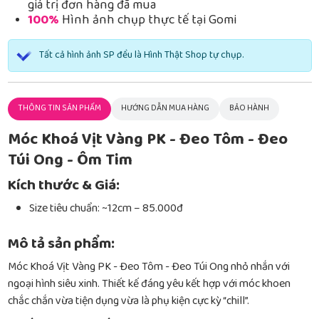
giá trị đơn hàng đã mua
100%
Hình ảnh chụp thực tế tại Gomi
Tất cả hình ảnh SP đều là Hình Thật Shop tự chụp.
THÔNG TIN SẢN PHẨM
HƯỚNG DẪN MUA HÀNG
BẢO HÀNH
Móc Khoá Vịt Vàng PK - Đeo Tôm - Đeo
Túi Ong - Ôm Tim
Kích thước & Giá:
Size tiêu chuẩn: ~12cm – 85.000đ
Mô tả sản phẩm:
Móc Khoá Vịt Vàng PK - Đeo Tôm - Đeo Túi Ong nhỏ nhắn với
ngoại hình siêu xinh. Thiết kế đáng yêu kết hợp với móc khoen
chắc chắn vừa tiện dụng vừa là phụ kiện cực kỳ “chill”.