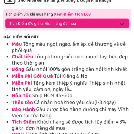
340 Phan Đình Phùng, Phường 1, Quận Phú Nhuận
Tích Điểm 3% khi mua hàng
Xem Điểm Tích Lũy
Tích Điểm 3% giá trị Đơn hàng đã mua
ĐẶC ĐIỂM NỔI BẬT
Màu
Tông màu ngọt ngào, ấm áp, dễ thương và dễ
phối quà
Chất liệu
Lông nhung siêu mịn, mượt tay, bền đẹp
theo thời gian
Bông
Gấu nhồi 100% gòn trắng đàn hồi tinh khiết
Miễn Phí Gói Quà
Túi Kiếng & Nơ
Miễn Phí
Tặng kèm thiệp ý nghĩa: Thiệp sinh nhật,
tình yêu, cảm ơn, ngày lễ…
Hỏa Tốc
Ship HCM 45-60p
Thêu tên
Cá nhân hoá theo yêu cầu(1-3 ngày)
Bảo Hành
Gấu được bảo hành đường chỉ may Vĩnh
Viễn tại cửa hàng
Tích Điểm
Khách hàng sẽ được tích lũy điểm = 3%
giá trị đơn hàng đã mua