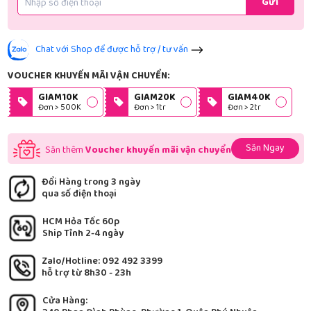
Gửi
Chat với Shop để được hỗ trợ / tư vấn
VOUCHER KHUYẾN MÃI VẬN CHUYỂN:
GIAM10K
GIAM20K
GIAM40K
Đơn > 500K
Đơn > 1tr
Đơn > 2tr
Săn Ngay
Săn thêm
Voucher khuyến mãi vận chuyển
Đổi Hàng trong 3 ngày
qua số điện thoại
HCM Hỏa Tốc 60p
Ship Tỉnh 2-4 ngày
Zalo/Hotline: 092 492 3399
hỗ trợ từ 8h30 - 23h
Cửa Hàng: