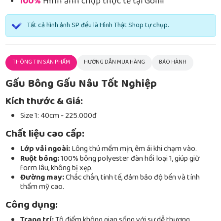
100%
Hình ảnh chụp thực tế tại Gomi
Tất cả hình ảnh SP đều là Hình Thật Shop tự chụp.
THÔNG TIN SẢN PHẨM
HƯỚNG DẪN MUA HÀNG
BẢO HÀNH
Gấu Bông Gấu Nâu Tốt Nghiệp
Kích thước & Giá:
Size 1: 40cm - 225.000đ
Chất liệu cao cấp:
Lớp vải ngoài:
Lông thú mềm mịn, êm ái khi chạm vào.
Ruột bông:
100% bông polyester đàn hồi loại 1, giúp giữ
form lâu, không bị xẹp.
Đường may:
Chắc chắn, tinh tế, đảm bảo độ bền và tính
thẩm mỹ cao.
Công dụng:
Trang trí:
Tô điểm không gian sống với sự dễ thương