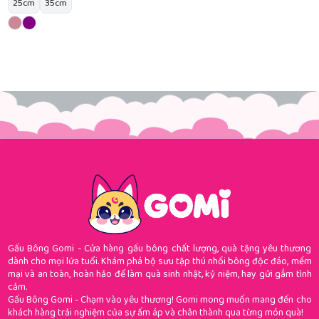
25cm
35cm
Gấu Bông Gomi - Cửa hàng gấu bông chất lượng, quà tặng yêu thương
dành cho mọi lứa tuổi. Khám phá bộ sưu tập thú nhồi bông độc đáo, mềm
mại và an toàn, hoàn hảo để làm quà sinh nhật, kỷ niệm, hay gửi gắm tình
cảm.
Gấu Bông Gomi - Chạm vào yêu thương! Gomi mong muốn mang đến cho
khách hàng trải nghiệm của sự ấm áp và chân thành qua từng món quà!