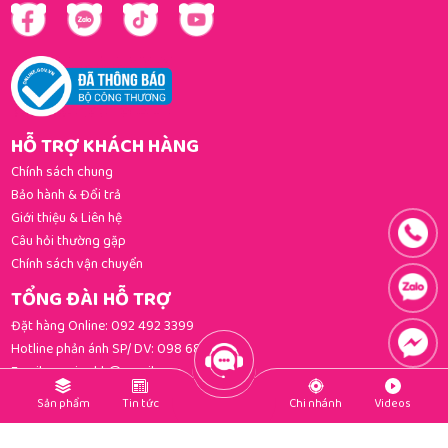
HỖ TRỢ KHÁCH HÀNG
Chính sách chung
Bảo hành & Đổi trả
Giới thiệu & Liên hệ
Câu hỏi thường gặp
Chính sách vận chuyển
TỔNG ĐÀI HỖ TRỢ
Đặt hàng Online:
092 492 3399
Hotline phản ánh SP/ DV:
098 681 3392
Email:
gomi.cskh@gmail.com
PHƯƠNG THỨC THANH TOÁN
Sản phẩm
Tin tức
Chi nhánh
Videos