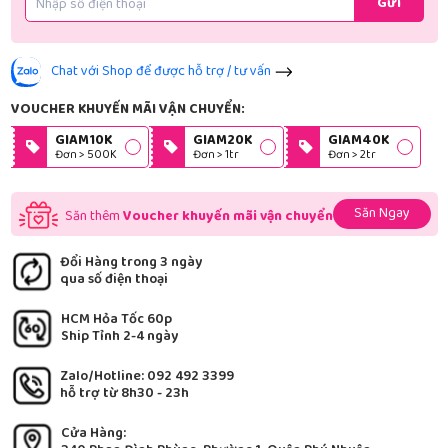
Gửi
Chat với Shop để được hỗ trợ / tư vấn
VOUCHER KHUYẾN MÃI VẬN CHUYỂN:
GIAM10K
GIAM20K
GIAM40K
Đơn > 500K
Đơn > 1tr
Đơn > 2tr
Săn Ngay
Săn thêm
Voucher khuyến mãi vận chuyển
Đổi Hàng trong 3 ngày
qua số điện thoại
HCM Hỏa Tốc 60p
Ship Tỉnh 2-4 ngày
Zalo/Hotline: 092 492 3399
hỗ trợ từ 8h30 - 23h
Cửa Hàng: