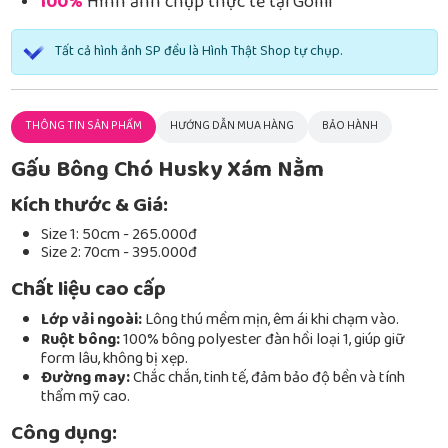
100%
Hình ảnh chụp thực tế tại Gomi
Tất cả hình ảnh SP đều là Hình Thật Shop tự chụp.
THÔNG TIN SẢN PHẨM
HƯỚNG DẪN MUA HÀNG
BẢO HÀNH
Gấu Bông Chó Husky Xám Nằm
Kích thước & Giá:
Size 1: 50cm - 265.000đ
Size 2: 70cm - 395.000đ
Chất liệu cao cấp
Lớp vải ngoài:
Lông thú mềm mịn, êm ái khi chạm vào.
Ruột bông:
100% bông polyester đàn hồi loại 1, giúp giữ
form lâu, không bị xẹp.
Đường may:
Chắc chắn, tinh tế, đảm bảo độ bền và tính
thẩm mỹ cao.
Công dụng: