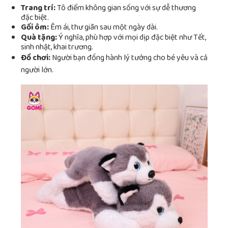
Trang trí:
Tô điểm không gian sống với sự dễ thương
đặc biệt.
Gối ôm:
Êm ái, thư giãn sau một ngày dài.
Quà tặng:
Ý nghĩa, phù hợp với mọi dịp đặc biệt như Tết,
sinh nhật, khai trương.
Đồ chơi:
Người bạn đồng hành lý tưởng cho bé yêu và cả
người lớn.