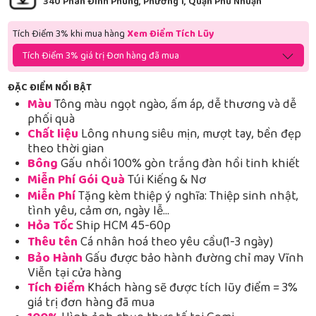
340 Phan Đình Phùng, Phường 1, Quận Phú Nhuận
Tích Điểm 3% khi mua hàng
Xem Điểm Tích Lũy
Tích Điểm 3% giá trị Đơn hàng đã mua
ĐẶC ĐIỂM NỔI BẬT
Màu
Tông màu ngọt ngào, ấm áp, dễ thương và dễ
phối quà
Chất liệu
Lông nhung siêu mịn, mượt tay, bền đẹp
theo thời gian
Bông
Gấu nhồi 100% gòn trắng đàn hồi tinh khiết
Miễn Phí Gói Quà
Túi Kiếng & Nơ
Miễn Phí
Tặng kèm thiệp ý nghĩa: Thiệp sinh nhật,
tình yêu, cảm ơn, ngày lễ…
Hỏa Tốc
Ship HCM 45-60p
Thêu tên
Cá nhân hoá theo yêu cầu(1-3 ngày)
Bảo Hành
Gấu được bảo hành đường chỉ may Vĩnh
Viễn tại cửa hàng
Tích Điểm
Khách hàng sẽ được tích lũy điểm = 3%
giá trị đơn hàng đã mua