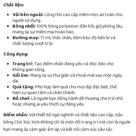
Chất liệu:
Vải bên ngoài:
Lông thú cao cấp mềm mịn, an toàn cho
người sử dụng.
Bông nhồi:
100% bông polyester đàn hồi, giữ phồng lâu,
mang lại sự mềm mại hoàn hảo.
Đường may:
Tỉ mỉ, chắc chắn, đảm bảo độ bền bỉ và
chất lượng vượt trội.
Công dụng:
Trang trí:
Tạo điểm nhấn đáng yêu và độc đáo cho
không gian sống.
Gối ôm:
Mang lại sự thư giãn và thoải mái sau một ngày
dài.
Quà tặng:
Phù hợp làm quà cho mọi dịp đặc biệt, thể
hiện sự quan tâm và chân thành.
Đồ chơi:
Là người bạn đồng hành dễ thương cho trẻ nhỏ
hoặc những ai yêu thích sự đáng yêu.
Điểm nhấn:
Với thiết kế ngộ nghĩnh và chất liệu cao cấp, Gấu
bông Chó Xúc Xích không chỉ là món đồ trang trí mà còn là người
bạn mang lại cảm giác ấm áp và kết nối cảm xúc sâu sắc.