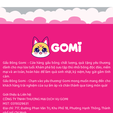
Gấu Bông Gomi - Cửa hàng gấu bông chất lượng, quà tặng yêu thương
dành cho mọi lứa tuổi. Khám phá bộ sưu tập thú nhồi bông độc đáo, mềm
mại và an toàn, hoàn hảo để làm quà sinh nhật, kỷ niệm, hay gửi gắm tình
cảm.
Gấu Bông Gomi - Chạm vào yêu thương! Gomi mong muốn mang đến cho
khách hàng trải nghiệm của sự ấm áp và chân thành qua từng món quà!
Giới thiệu & Liên hệ:
CÔNG TY TNHH THƯƠNG MẠI DỊCH VỤ GOMI
MST: 0319329631
Địa chỉ: 717, Đường Phan Văn Trị, Khu Phố 18, Phường Hạnh Thông, Thành