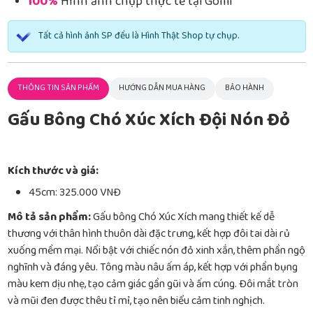
100%
Hình ảnh chụp thực tế tại Gomi
Tất cả hình ảnh SP đều là Hình Thật Shop tự chụp.
THÔNG TIN SẢN PHẨM
HƯỚNG DẪN MUA HÀNG
BẢO HÀNH
Gấu Bông Chó Xúc Xích Đội Nón Đỏ
Kích thước và giá:
45cm: 325.000 VNĐ
Mô tả sản phẩm:
Gấu bông Chó Xúc Xích mang thiết kế dễ
thương với thân hình thuôn dài đặc trưng, kết hợp đôi tai dài rủ
xuống mềm mại. Nổi bật với chiếc nón đỏ xinh xắn, thêm phần ngộ
nghĩnh và đáng yêu. Tông màu nâu ấm áp, kết hợp với phần bụng
màu kem dịu nhẹ, tạo cảm giác gần gũi và ấm cúng. Đôi mắt tròn
và mũi đen được thêu tỉ mỉ, tạo nên biểu cảm tinh nghịch.