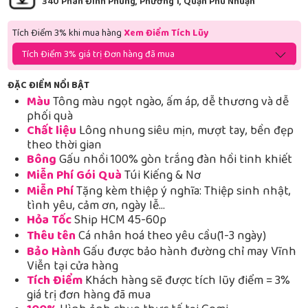
340 Phan Đình Phùng, Phường 1, Quận Phú Nhuận
Tích Điểm 3% khi mua hàng
Xem Điểm Tích Lũy
Tích Điểm 3% giá trị Đơn hàng đã mua
ĐẶC ĐIỂM NỔI BẬT
Màu
Tông màu ngọt ngào, ấm áp, dễ thương và dễ
phối quà
Chất liệu
Lông nhung siêu mịn, mượt tay, bền đẹp
theo thời gian
Bông
Gấu nhồi 100% gòn trắng đàn hồi tinh khiết
Miễn Phí Gói Quà
Túi Kiếng & Nơ
Miễn Phí
Tặng kèm thiệp ý nghĩa: Thiệp sinh nhật,
tình yêu, cảm ơn, ngày lễ…
Hỏa Tốc
Ship HCM 45-60p
Thêu tên
Cá nhân hoá theo yêu cầu(1-3 ngày)
Bảo Hành
Gấu được bảo hành đường chỉ may Vĩnh
Viễn tại cửa hàng
Tích Điểm
Khách hàng sẽ được tích lũy điểm = 3%
giá trị đơn hàng đã mua