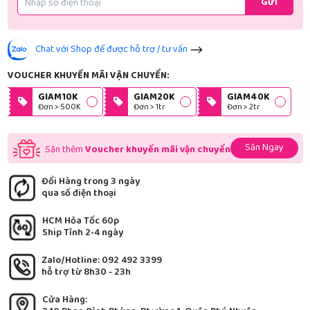
Gửi
Chat với Shop để được hỗ trợ / tư vấn
VOUCHER KHUYẾN MÃI VẬN CHUYỂN:
GIAM10K
GIAM20K
GIAM40K
Đơn > 500K
Đơn > 1tr
Đơn > 2tr
Săn Ngay
Săn thêm
Voucher khuyến mãi vận chuyển
Đổi Hàng trong 3 ngày
qua số điện thoại
HCM Hỏa Tốc 60p
Ship Tỉnh 2-4 ngày
Zalo/Hotline: 092 492 3399
hỗ trợ từ 8h30 - 23h
Cửa Hàng: