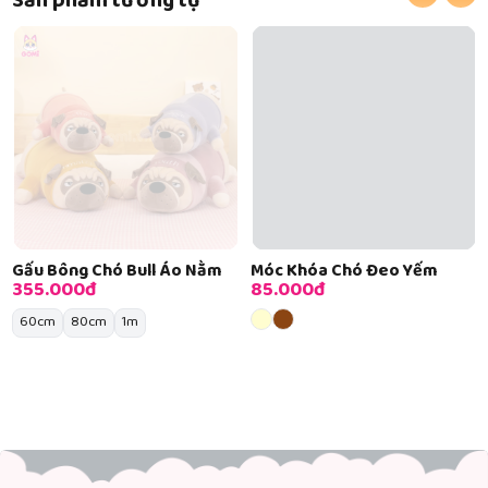
Sản phẩm tương tự
Gấu Bông Chó Bull Áo Nằm
Móc Khóa Chó Đeo Yếm
355.000đ
85.000đ
60cm
80cm
1m