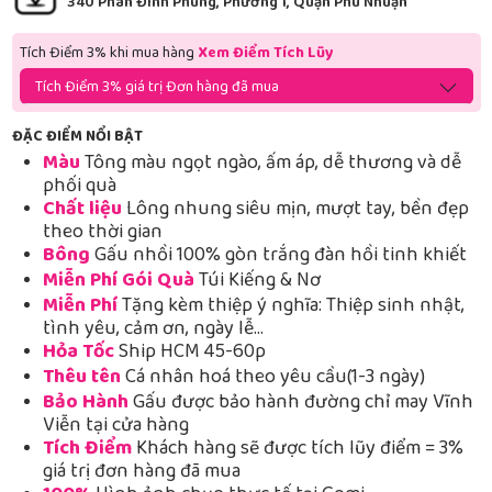
340 Phan Đình Phùng, Phường 1, Quận Phú Nhuận
Tích Điểm 3% khi mua hàng
Xem Điểm Tích Lũy
Tích Điểm 3% giá trị Đơn hàng đã mua
ĐẶC ĐIỂM NỔI BẬT
Màu
Tông màu ngọt ngào, ấm áp, dễ thương và dễ
phối quà
Chất liệu
Lông nhung siêu mịn, mượt tay, bền đẹp
theo thời gian
Bông
Gấu nhồi 100% gòn trắng đàn hồi tinh khiết
Miễn Phí Gói Quà
Túi Kiếng & Nơ
Miễn Phí
Tặng kèm thiệp ý nghĩa: Thiệp sinh nhật,
tình yêu, cảm ơn, ngày lễ…
Hỏa Tốc
Ship HCM 45-60p
Thêu tên
Cá nhân hoá theo yêu cầu(1-3 ngày)
Bảo Hành
Gấu được bảo hành đường chỉ may Vĩnh
Viễn tại cửa hàng
Tích Điểm
Khách hàng sẽ được tích lũy điểm = 3%
giá trị đơn hàng đã mua