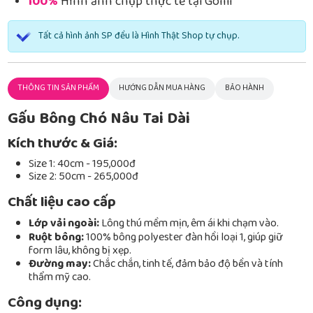
100%
Hình ảnh chụp thực tế tại Gomi
Tất cả hình ảnh SP đều là Hình Thật Shop tự chụp.
THÔNG TIN SẢN PHẨM
HƯỚNG DẪN MUA HÀNG
BẢO HÀNH
Gấu Bông Chó Nâu Tai Dài
Kích thước & Giá:
Size 1: 40cm - 195,000đ
Size 2: 50cm - 265,000đ
Chất liệu cao cấp
Lớp vải ngoài:
Lông thú mềm mịn, êm ái khi chạm vào.
Ruột bông:
100% bông polyester đàn hồi loại 1, giúp giữ
form lâu, không bị xẹp.
Đường may:
Chắc chắn, tinh tế, đảm bảo độ bền và tính
thẩm mỹ cao.
Công dụng: