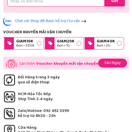
Gửi
Chat với Shop để được hỗ trợ / tư vấn
VOUCHER KHUYẾN MÃI VẬN CHUYỂN:
GIAM10K
GIAM20K
GIAM40K
Đơn > 500K
Đơn > 1tr
Đơn > 2tr
Săn Ngay
Săn thêm
Voucher khuyến mãi vận chuyển
Đổi Hàng trong 3 ngày
qua số điện thoại
HCM Hỏa Tốc 60p
Ship Tỉnh 2-4 ngày
Zalo/Hotline: 092 492 3399
hỗ trợ từ 8h30 - 23h
Cửa Hàng: