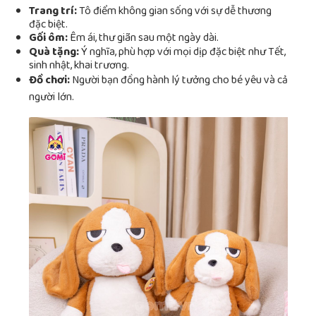
Trang trí:
Tô điểm không gian sống với sự dễ thương
đặc biệt.
Gối ôm:
Êm ái, thư giãn sau một ngày dài.
Quà tặng:
Ý nghĩa, phù hợp với mọi dịp đặc biệt như Tết,
sinh nhật, khai trương.
Đồ chơi:
Người bạn đồng hành lý tưởng cho bé yêu và cả
người lớn.