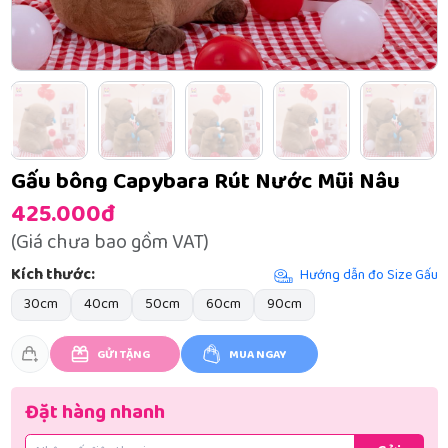
Gấu bông Capybara Rút Nước Mũi Nâu
425.000đ
(Giá chưa bao gồm VAT)
Kích thước:
Hướng dẫn đo Size Gấu
30cm
40cm
50cm
60cm
90cm
GỬI TẶNG
MUA NGAY
Đặt hàng nhanh