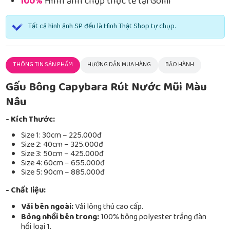
100%
Hình ảnh chụp thực tế tại Gomi
Tất cả hình ảnh SP đều là Hình Thật Shop tự chụp.
THÔNG TIN SẢN PHẨM
HƯỚNG DẪN MUA HÀNG
BẢO HÀNH
Gấu Bông Capybara Rút Nước Mũi Màu
Nâu
- Kích Thước:
Size 1: 30cm – 225.000đ
Size 2: 40cm – 325.000đ
Size 3: 50cm – 425.000đ
Size 4: 60cm – 655.000đ
Size 5: 90cm – 885.000đ
- Chất liệu:
Vải bên ngoài:
Vải lông thú cao cấp.
Bông nhồi bên trong:
100% bông polyester trắng đàn
hồi loại 1.