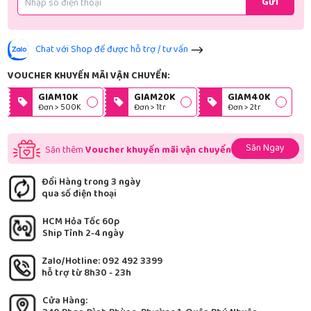
Gửi
Chat với Shop để được hỗ trợ / tư vấn
VOUCHER KHUYẾN MÃI VẬN CHUYỂN:
GIAM10K
GIAM20K
GIAM40K
Đơn > 500K
Đơn > 1tr
Đơn > 2tr
Săn Ngay
Săn thêm
Voucher khuyến mãi vận chuyển
Đổi Hàng trong 3 ngày
qua số điện thoại
HCM Hỏa Tốc 60p
Ship Tỉnh 2-4 ngày
Zalo/Hotline: 092 492 3399
hỗ trợ từ 8h30 - 23h
Cửa Hàng: