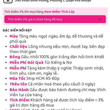
340 Phan Đình Phùng, Phường 1, Quận Phú Nhuận
Tích Điểm 3% khi mua hàng
Xem Điểm Tích Lũy
Tích Điểm 3% giá trị Đơn hàng đã mua
ĐẶC ĐIỂM NỔI BẬT
Màu
Tông màu ngọt ngào, ấm áp, dễ thương và dễ
phối quà
Chất liệu
Lông nhung siêu mịn, mượt tay, bền đẹp
theo thời gian
Bông
Gấu nhồi 100% gòn trắng đàn hồi tinh khiết
Miễn Phí Gói Quà
Túi Kiếng & Nơ
Miễn Phí
Tặng kèm thiệp ý nghĩa: Thiệp sinh nhật,
tình yêu, cảm ơn, ngày lễ…
Hỏa Tốc
Ship HCM 45-60p
Thêu tên
Cá nhân hoá theo yêu cầu(1-3 ngày)
Bảo Hành
Gấu được bảo hành đường chỉ may Vĩnh
Viễn tại cửa hàng
Tích Điểm
Khách hàng sẽ được tích lũy điểm = 3%
giá trị đơn hàng đã mua