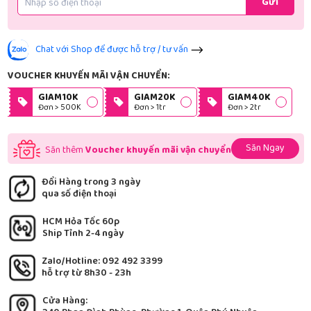
Gửi
Chat với Shop để được hỗ trợ / tư vấn
VOUCHER KHUYẾN MÃI VẬN CHUYỂN:
GIAM10K
GIAM20K
GIAM40K
Đơn > 500K
Đơn > 1tr
Đơn > 2tr
Săn Ngay
Săn thêm
Voucher khuyến mãi vận chuyển
Đổi Hàng trong 3 ngày
qua số điện thoại
HCM Hỏa Tốc 60p
Ship Tỉnh 2-4 ngày
Zalo/Hotline: 092 492 3399
hỗ trợ từ 8h30 - 23h
Cửa Hàng: