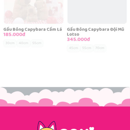
Gấu Bông Capybara Cầm Lá
Gấu Bông Capybara Đội Mũ
185.000đ
Lotso
345.000đ
30cm
40cm
55cm
45cm
55cm
70cm