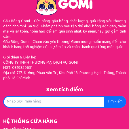
Gấu Bông Gomi - Cửa hàng gấu bông chất lượng, quà tặng yêu thương
dành cho mọi lứa tuổi. Khám phá bộ sưu tập thú nhồi bông độc đáo, mềm
mại và an toàn, hoàn hảo để làm quà sinh nhật, kỷ niệm, hay gửi gắm tình
cảm.
Gấu Bông Gomi - Chạm vào yêu thương! Gomi mong muốn mang đến cho
khách hàng trải nghiệm của sự ấm áp và chân thành qua từng món quà!
Giới thiệu & Liên hệ:
CÔNG TY TNHH THƯƠNG MẠI DỊCH VỤ GOMI
MST: 0319329631
Địa chỉ: 717, Đường Phan Văn Trị, Khu Phố 18, Phường Hạnh Thông, Thành
phố Hồ Chí Minh
Xem tích điểm
Tìm kiếm
HỆ THỐNG CỬA HÀNG