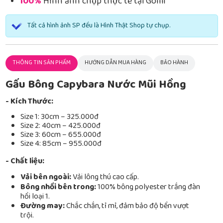
100%
Hình ảnh chụp thực tế tại Gomi
Tất cả hình ảnh SP đều là Hình Thật Shop tự chụp.
THÔNG TIN SẢN PHẨM
HƯỚNG DẪN MUA HÀNG
BẢO HÀNH
Gấu Bông Capybara Nước Mũi Hồng
- Kích Thước:
Size 1: 30cm – 325.000đ
Size 2: 40cm – 425.000đ
Size 3: 60cm – 655.000đ
Size 4: 85cm – 955.000đ
- Chất liệu:
Vải bên ngoài:
Vải lông thú cao cấp.
Bông nhồi bên trong:
100% bông polyester trắng đàn
hồi loại 1.
Đường may:
Chắc chắn, tỉ mỉ, đảm bảo độ bền vượt
trội.