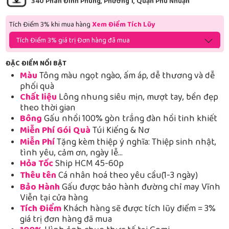
340 Phan Đình Phùng, Phường 1, Quận Phú Nhuận
Tích Điểm 3% khi mua hàng
Xem Điểm Tích Lũy
Tích Điểm 3% giá trị Đơn hàng đã mua
ĐẶC ĐIỂM NỔI BẬT
Màu
Tông màu ngọt ngào, ấm áp, dễ thương và dễ
phối quà
Chất liệu
Lông nhung siêu mịn, mượt tay, bền đẹp
theo thời gian
Bông
Gấu nhồi 100% gòn trắng đàn hồi tinh khiết
Miễn Phí Gói Quà
Túi Kiếng & Nơ
Miễn Phí
Tặng kèm thiệp ý nghĩa: Thiệp sinh nhật,
tình yêu, cảm ơn, ngày lễ…
Hỏa Tốc
Ship HCM 45-60p
Thêu tên
Cá nhân hoá theo yêu cầu(1-3 ngày)
Bảo Hành
Gấu được bảo hành đường chỉ may Vĩnh
Viễn tại cửa hàng
Tích Điểm
Khách hàng sẽ được tích lũy điểm = 3%
giá trị đơn hàng đã mua