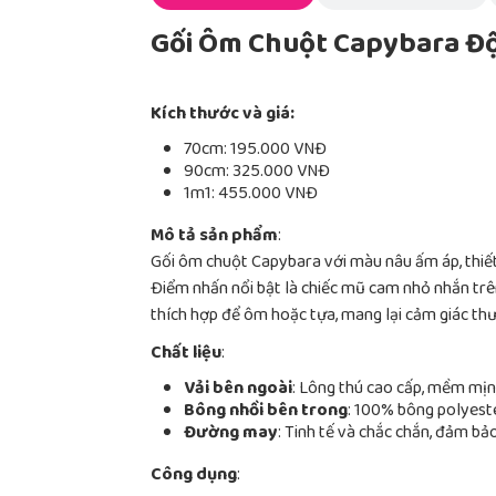
Gối Ôm Chuột Capybara Đ
Kích thước và giá:
70cm: 195.000 VNĐ
90cm: 325.000 VNĐ
1m1: 455.000 VNĐ
Mô tả sản phẩm
:
Gối ôm chuột Capybara với màu nâu ấm áp, thiết
Điểm nhấn nổi bật là chiếc mũ cam nhỏ nhắn trên 
thích hợp để ôm hoặc tựa, mang lại cảm giác thư
Chất liệu
:
Vải bên ngoài
: Lông thú cao cấp, mềm mịn,
Bông nhồi bên trong
: 100% bông polyester
Đường may
: Tinh tế và chắc chắn, đảm b
Công dụng
: