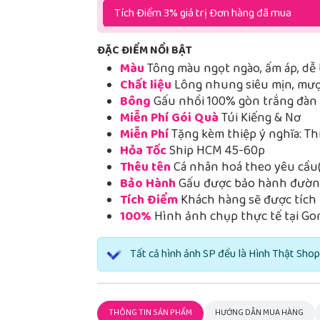
Tích Điểm 3% giá trị Đơn hàng đã mua
ĐẶC ĐIỂM NỔI BẬT
Màu
Tông màu ngọt ngào, ấm áp, dễ 
Chất liệu
Lông nhung siêu mịn, mượt
Bông
Gấu nhồi 100% gòn trắng đàn h
Miễn Phí Gói Quà
Túi Kiếng & Nơ
Miễn Phí
Tặng kèm thiệp ý nghĩa: Th
Hỏa Tốc
Ship HCM 45-60p
Thêu tên
Cá nhân hoá theo yêu cầu(
Bảo Hành
Gấu được bảo hành đường
Tích Điểm
Khách hàng sẽ được tích 
100%
Hình ảnh chụp thực tế tại Go
Tất cả hình ảnh SP đều là Hình Thật Shop
THÔNG TIN SẢN PHẨM
HƯỚNG DẪN MUA HÀNG