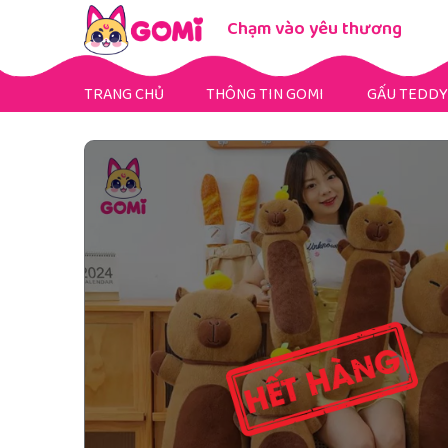
Chạm vào yêu thương
TRANG CHỦ
THÔNG TIN GOMI
GẤU TEDDY
Gấu Teddy Mini
Gấu Teddy Bigsize
Gấu Teddy Fullsize