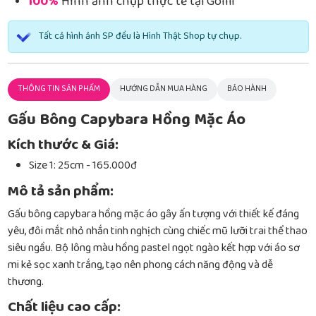
100%
Hình ảnh chụp thực tế tại Gomi
Tất cả hình ảnh SP đều là Hình Thật Shop tự chụp.
THÔNG TIN SẢN PHẨM
HƯỚNG DẪN MUA HÀNG
BẢO HÀNH
Gấu Bông Capybara Hồng Mặc Áo
Kích thước & Giá:
Size 1: 25cm - 165.000đ
Mô tả sản phẩm:
Gấu bông capybara hồng mặc áo gây ấn tượng với thiết kế đáng
yêu, đôi mắt nhỏ nhắn tinh nghịch cùng chiếc mũ lưỡi trai thể thao
siêu ngầu. Bộ lông màu hồng pastel ngọt ngào kết hợp với áo sơ
mi kẻ sọc xanh trắng, tạo nên phong cách năng động và dễ
thương.
Chất liệu cao cấp: