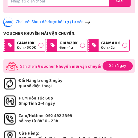
Gửi
Chat với Shop để được hỗ trợ / tư vấn
VOUCHER KHUYẾN MÃI VẬN CHUYỂN:
GIAM10K
GIAM20K
GIAM40K
Đơn > 500K
Đơn > 1tr
Đơn > 2tr
Săn Ngay
Săn thêm
Voucher khuyến mãi vận chuyển
Đổi Hàng trong 3 ngày
qua số điện thoại
HCM Hỏa Tốc 60p
Ship Tỉnh 2-4 ngày
Zalo/Hotline: 092 492 3399
hỗ trợ từ 8h30 - 23h
Cửa Hàng: