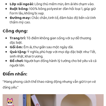
Lớp vải ngoài:
Lông thú mềm mịn, êm ái khi chạm vào.
Ruột bông:
100% bông polyester đàn hồi loại 1, giúp giữ
form lâu, không bị xẹp.
Đường may:
Chắc chắn, tinh tế, đảm bảo độ bền và tính
thẩm mỹ cao.
Công dụng:
Trang trí:
Tô điểm không gian sống với sự dễ thương
đặc biệt.
Gối ôm:
Êm ái, thư giãn sau một ngày dài.
Quà tặng:
Ý nghĩa, phù hợp với mọi dịp đặc biệt như Tết,
sinh nhật, khai trương.
Đồ chơi:
Người bạn đồng hành lý tưởng cho bé yêu và cả
người lớn.
Điểm nhấn:
"Mang phong cách thể thao năng động nhưng vẫn giữ trọn vẻ
đáng yêu."