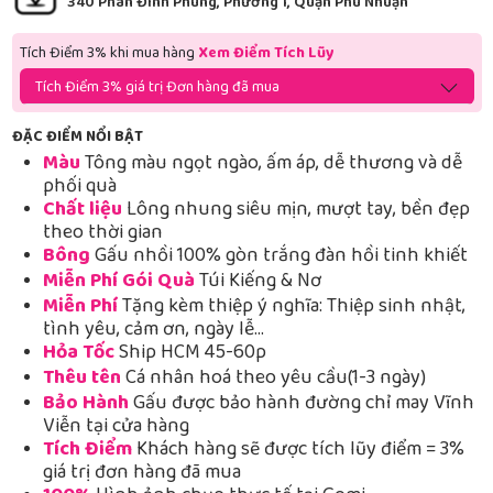
340 Phan Đình Phùng, Phường 1, Quận Phú Nhuận
Tích Điểm 3% khi mua hàng
Xem Điểm Tích Lũy
Tích Điểm 3% giá trị Đơn hàng đã mua
ĐẶC ĐIỂM NỔI BẬT
Màu
Tông màu ngọt ngào, ấm áp, dễ thương và dễ
phối quà
Chất liệu
Lông nhung siêu mịn, mượt tay, bền đẹp
theo thời gian
Bông
Gấu nhồi 100% gòn trắng đàn hồi tinh khiết
Miễn Phí Gói Quà
Túi Kiếng & Nơ
Miễn Phí
Tặng kèm thiệp ý nghĩa: Thiệp sinh nhật,
tình yêu, cảm ơn, ngày lễ…
Hỏa Tốc
Ship HCM 45-60p
Thêu tên
Cá nhân hoá theo yêu cầu(1-3 ngày)
Bảo Hành
Gấu được bảo hành đường chỉ may Vĩnh
Viễn tại cửa hàng
Tích Điểm
Khách hàng sẽ được tích lũy điểm = 3%
giá trị đơn hàng đã mua