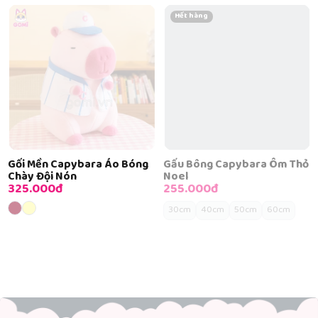
Hết hàng
Gối Mền Capybara Áo Bóng
Gấu Bông Capybara Ôm Thỏ
Chày Đội Nón
Noel
325.000đ
255.000đ
30cm
40cm
50cm
60cm