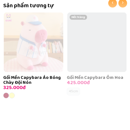
‹
›
Sản phẩm tương tự
Hết hàng
Gối Mền Capybara Áo Bóng
Gối Mền Capybara Ôm Hoa
425.000đ
Chày Đội Nón
325.000đ
45cm