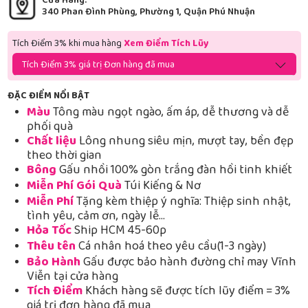
Cửa Hàng:
340 Phan Đình Phùng, Phường 1, Quận Phú Nhuận
Tích Điểm 3% khi mua hàng
Xem Điểm Tích Lũy
Tích Điểm 3% giá trị Đơn hàng đã mua
ĐẶC ĐIỂM NỔI BẬT
Màu
Tông màu ngọt ngào, ấm áp, dễ thương và dễ
phối quà
Chất liệu
Lông nhung siêu mịn, mượt tay, bền đẹp
theo thời gian
Bông
Gấu nhồi 100% gòn trắng đàn hồi tinh khiết
Miễn Phí Gói Quà
Túi Kiếng & Nơ
Miễn Phí
Tặng kèm thiệp ý nghĩa: Thiệp sinh nhật,
tình yêu, cảm ơn, ngày lễ…
Hỏa Tốc
Ship HCM 45-60p
Thêu tên
Cá nhân hoá theo yêu cầu(1-3 ngày)
Bảo Hành
Gấu được bảo hành đường chỉ may Vĩnh
Viễn tại cửa hàng
Tích Điểm
Khách hàng sẽ được tích lũy điểm = 3%
giá trị đơn hàng đã mua