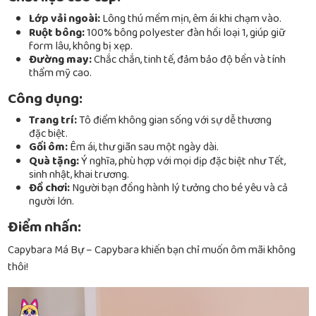
Lớp vải ngoài:
Lông thú mềm mịn, êm ái khi chạm vào.
Ruột bông:
100% bông polyester đàn hồi loại 1, giúp giữ
form lâu, không bị xẹp.
Đường may:
Chắc chắn, tinh tế, đảm bảo độ bền và tính
thẩm mỹ cao.
Công dụng:
Trang trí:
Tô điểm không gian sống với sự dễ thương
đặc biệt.
Gối ôm:
Êm ái, thư giãn sau một ngày dài.
Quà tặng:
Ý nghĩa, phù hợp với mọi dịp đặc biệt như Tết,
sinh nhật, khai trương.
Đồ chơi:
Người bạn đồng hành lý tưởng cho bé yêu và cả
người lớn.
Điểm nhấn:
Capybara Má Bự – Capybara khiến bạn chỉ muốn ôm mãi không
thôi!