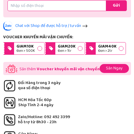
Gửi
Chat với Shop để được hỗ trợ / tư vấn
VOUCHER KHUYẾN MÃI VẬN CHUYỂN:
GIAM10K
GIAM20K
GIAM40K
Đơn > 500K
Đơn > 1tr
Đơn > 2tr
Săn Ngay
Săn thêm
Voucher khuyến mãi vận chuyển
Đổi Hàng trong 3 ngày
qua số điện thoại
HCM Hỏa Tốc 60p
Ship Tỉnh 2-4 ngày
Zalo/Hotline: 092 492 3399
hỗ trợ từ 8h30 - 23h