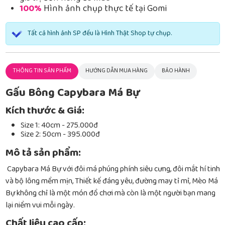
100%
Hình ảnh chụp thực tế tại Gomi
Tất cả hình ảnh SP đều là Hình Thật Shop tự chụp.
THÔNG TIN SẢN PHẨM
HƯỚNG DẪN MUA HÀNG
BẢO HÀNH
Gấu Bông Capybara Má Bự
Kích thước & Giá:
Size 1: 40cm - 275.000đ
Size 2: 50cm - 395.000đ
Mô tả sản phẩm:
Capybara Má Bự với đôi má phúng phính siêu cưng, đôi mắt hí tinh
và bộ lông mềm mịn, Thiết kế đáng yêu, đường may tỉ mỉ, Mèo Má
Bự không chỉ là một món đồ chơi mà còn là một người bạn mang
lại niềm vui mỗi ngày.
Chất liệu cao cấp: