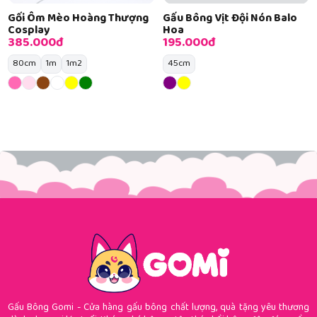
Gối Ôm Mèo Hoàng Thượng
Gấu Bông Vịt Đội Nón Balo
Cosplay
Hoa
385.000đ
195.000đ
80cm
1m
1m2
45cm
Gấu Bông Gomi - Cửa hàng gấu bông chất lượng, quà tặng yêu thương