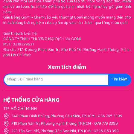
dành cho mọi lứa tuổi. Khám phá bộ sưu tập thú nhồi bông độc đáo, mềm
mại và an toàn, hoàn hảo để làm quà sinh nhật, kỷ niệm, hay gửi gắm tình
cảm.
Gấu Bông Gomi - Chạm vào yêu thương! Gomi mong muốn mang đến cho
khách hàng trải nghiệm của sự ấm áp và chân thành qua từng món quà!
Giới thiệu & Liên hệ:
CÔNG TY TNHH THƯƠNG MẠI DỊCH VỤ GOMI
MST: 0319329631
Địa chỉ: 717, Đường Phan Văn Trị, Khu Phố 18, Phường Hạnh Thông, Thành
phố Hồ Chí Minh
Xem tích điểm
Tìm kiếm
HỆ THỐNG CỬA HÀNG
TP. HỒ CHÍ MINH
340 Phan Đình Phùng, Phường Cầu Kiệu, TP.HCM
-
036 765 3399
719 Phan Văn Trị, Phường Hạnh Thông, TP.HCM
-
079 779 3399
223 Tân Sơn Nhì, Phường Tân Sơn Nhì, TP.HCM
-
0335 053 399