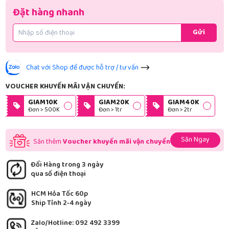
Đặt hàng nhanh
Gửi
Chat với Shop để được hỗ trợ / tư vấn
VOUCHER KHUYẾN MÃI VẬN CHUYỂN:
GIAM10K
GIAM20K
GIAM40K
Đơn > 500K
Đơn > 1tr
Đơn > 2tr
Săn Ngay
Săn thêm
Voucher khuyến mãi vận chuyển
Đổi Hàng trong 3 ngày
qua số điện thoại
HCM Hỏa Tốc 60p
Ship Tỉnh 2-4 ngày
Zalo/Hotline: 092 492 3399