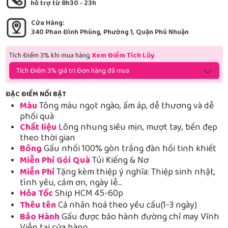
hỗ trợ từ 8h30 - 23h
Cửa Hàng:
340 Phan Đình Phùng, Phường 1, Quận Phú Nhuận
Tích Điểm 3% khi mua hàng
Xem Điểm Tích Lũy
Tích Điểm 3% giá trị Đơn hàng đã mua
ĐẶC ĐIỂM NỔI BẬT
Màu
Tông màu ngọt ngào, ấm áp, dễ thương và dễ
phối quà
Chất liệu
Lông nhung siêu mịn, mượt tay, bền đẹp
theo thời gian
Bông
Gấu nhồi 100% gòn trắng đàn hồi tinh khiết
Miễn Phí Gói Quà
Túi Kiếng & Nơ
Miễn Phí
Tặng kèm thiệp ý nghĩa: Thiệp sinh nhật,
tình yêu, cảm ơn, ngày lễ…
Hỏa Tốc
Ship HCM 45-60p
Thêu tên
Cá nhân hoá theo yêu cầu(1-3 ngày)
Bảo Hành
Gấu được bảo hành đường chỉ may Vĩnh