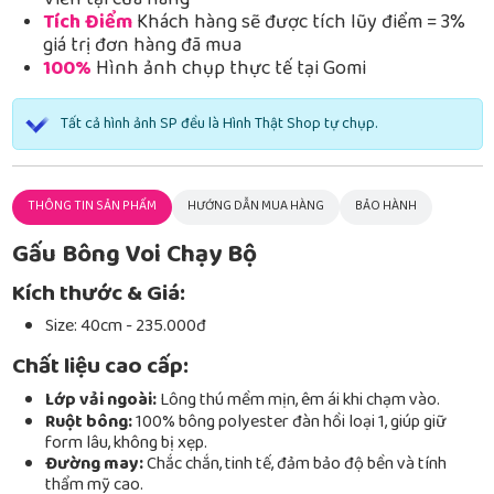
Viễn tại cửa hàng
Tích Điểm
Khách hàng sẽ được tích lũy điểm = 3%
giá trị đơn hàng đã mua
100%
Hình ảnh chụp thực tế tại Gomi
Tất cả hình ảnh SP đều là Hình Thật Shop tự chụp.
THÔNG TIN SẢN PHẨM
HƯỚNG DẪN MUA HÀNG
BẢO HÀNH
Gấu Bông Voi Chạy Bộ
Kích thước & Giá:
Size: 40cm - 235.000đ
Chất liệu cao cấp:
Lớp vải ngoài:
Lông thú mềm mịn, êm ái khi chạm vào.
Ruột bông:
100% bông polyester đàn hồi loại 1, giúp giữ
form lâu, không bị xẹp.
Đường may:
Chắc chắn, tinh tế, đảm bảo độ bền và tính
thẩm mỹ cao.