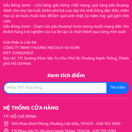
Gấu Bông Gomi - Cửa hàng gấu bông chất lượng, quà tặng yêu thương
dành cho mọi lứa tuổi. Khám phá bộ sưu tập thú nhồi bông độc đáo, mềm
mại và an toàn, hoàn hảo để làm quà sinh nhật, kỷ niệm, hay gửi gắm tình
cảm.
Gấu Bông Gomi - Chạm vào yêu thương! Gomi mong muốn mang đến cho
khách hàng trải nghiệm của sự ấm áp và chân thành qua từng món quà!
Giới thiệu & Liên hệ:
CÔNG TY TNHH THƯƠNG MẠI DỊCH VỤ GOMI
MST: 0319329631
Địa chỉ: 717, Đường Phan Văn Trị, Khu Phố 18, Phường Hạnh Thông, Thành
phố Hồ Chí Minh
Xem tích điểm
Tìm kiếm
HỆ THỐNG CỬA HÀNG
TP. HỒ CHÍ MINH
340 Phan Đình Phùng, Phường Cầu Kiệu, TP.HCM
-
036 765 3399
719 Phan Văn Trị, Phường Hạnh Thông, TP.HCM
-
079 779 3399