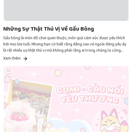
Những Sự Thật Thú Vị Về Gấu Bông
Gấu bông là món đồ chơi quen thuộc, món quà cảm xúc được yêu thích
bởi mọi lứa tuổi. Nhưng bạn có biết rằng đằng sau vẻ ngoài đáng yêu ấy
là rất nhiều sự thật thú vị mà không phải rằng ai trong chúng ta cũng
từng nghe qua? Từ nguồn gốc ra đời đến những kỷ lục kỳ lạ, gấu bông
Xem thêm
luôn ẩn chứa nhiều điều bất ngờ!