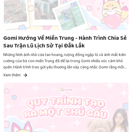
Gomi Hướng Về Miền Trung - Hành Trình Chia Sẻ
Sau Trận Lũ Lịch Sử Tại Đắk Lắk
Những hình ảnh nhà cửa tan hoang, ruộng đồng ngập lũ và ánh mắt kiên
cường của bà con miền Trung đã để lại trong Gomi nhiều xúc cảm khó
quên. Hành trình trao gửi yêu thương lần này càng nhắc Gomi rằng mỗi
sự sẻ chia, dù nhỏ, đều mang ý nghĩa lớn trong lúc khó khăn.
Xem thêm