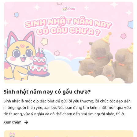
Sinh nhật năm nay có gấu chưa?
Sinh nhật là một dịp đặc biệt để gửi lời yêu thương, lời chúc tốt đẹp đến
những người thân yêu, bạn bè. Nếu bạn đang tìm kiếm một món quà vừa
dễ thương, vừa ý nghĩa và có thể chạm đến trái tim người nhận, thì ở
Gomi có những chú gấu bông sinh nhật phù hợp dành cho bạn.
Xem thêm