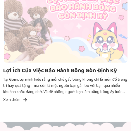
Lợi Ích Của Việc Bảo Hành Bông Gòn Định Kỳ
Tại Gomi, tụi mình hiểu rằng mỗi chú gấu bông không chỉ là món đồ trang
trí hay quà tặng – mà còn là một người bạn gắn bó với bạn qua nhiều
khoảnh khắc đáng nhớ. Và để những người bạn làm bằng bông ấy luôn
giữ được sự mềm mại, êm ái như ban đầu thì việc đưa các bạn ấy đi bảo
Xem thêm
hành là một điều vô cùng cần thiết đó nha.