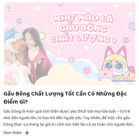
Gấu Bông Chất Lượng Tốt Cần Có Những Đặc
Điểm Gì?
Gấu bông là món quà tinh thần được yêu thích bởi mọi lứa tuổi – từ trẻ
nhỏ đến người lớn, từ bạn bè đến người yêu. Tuy nhiên, để một chú gấu
bông thực sự mang lại giá trị cảm xúc bền lâu và an toàn cho người dùng,
bạn cần quan tâm đến chất lượng của sản phẩm, chứ không chỉ dừng lại
Xem thêm
ở vẻ ngoài đáng yêu.