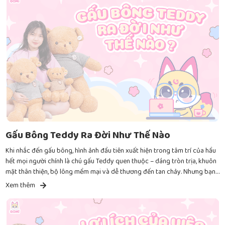
Gấu Bông Teddy Ra Đời Như Thế Nào
Khi nhắc đến gấu bông, hình ảnh đầu tiên xuất hiện trong tâm trí của hầu
hết mọi người chính là chú gấu Teddy quen thuộc – dáng tròn trịa, khuôn
mặt thân thiện, bộ lông mềm mại và dễ thương đến tan chảy. Nhưng bạn
có bao giờ tự hỏi: Gấu bông Teddy ra đời như thế nào? Vì sao nó lại được
Xem thêm
yêu thích và trở thành biểu tượng quà tặng toàn cầu? Hãy cùng Gomi
khám phá hành trình thú vị của chú gấu bông huyền thoại này nhé!