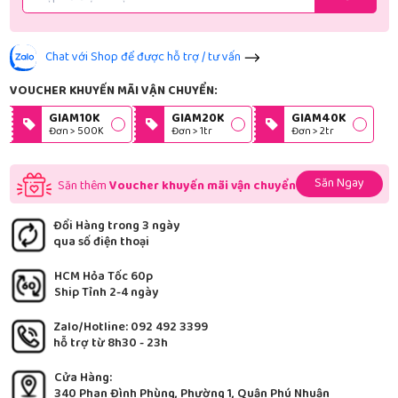
Chat với Shop để được hỗ trợ / tư vấn
VOUCHER KHUYẾN MÃI VẬN CHUYỂN:
GIAM10K
GIAM20K
GIAM40K
Đơn > 500K
Đơn > 1tr
Đơn > 2tr
Săn Ngay
Săn thêm
Voucher khuyến mãi vận chuyển
Đổi Hàng trong 3 ngày
qua số điện thoại
HCM Hỏa Tốc 60p
Ship Tỉnh 2-4 ngày
Zalo/Hotline: 092 492 3399
hỗ trợ từ 8h30 - 23h
Cửa Hàng:
340 Phan Đình Phùng, Phường 1, Quận Phú Nhuận