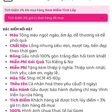
Tích Điểm 3% khi mua hàng
Xem Điểm Tích Lũy
Tích Điểm 3% giá trị Đơn hàng đã mua
ĐẶC ĐIỂM NỔI BẬT
Màu
Tông màu ngọt ngào, ấm áp, dễ thương và dễ
phối quà
Chất liệu
Lông nhung siêu mịn, mượt tay, bền đẹp
theo thời gian
Bông
Gấu nhồi 100% gòn trắng đàn hồi tinh khiết
Miễn Phí Gói Quà
Túi Kiếng & Nơ
Miễn Phí
Tặng kèm thiệp ý nghĩa: Thiệp sinh nhật,
tình yêu, cảm ơn, ngày lễ…
Hỏa Tốc
Ship HCM 45-60p
Thêu tên
Cá nhân hoá theo yêu cầu(1-3 ngày)
Bảo Hành
Gấu được bảo hành đường chỉ may Vĩnh
Viễn tại cửa hàng
Tích Điểm
Khách hàng sẽ được tích lũy điểm = 3%
giá trị đơn hàng đã mua
100%
Hình ảnh chụp thực tế tại Gomi