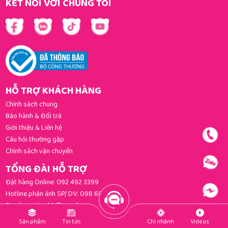
KẾT NỐI VỚI CHÚNG TÔI
HỖ TRỢ KHÁCH HÀNG
Chính sách chung
Bảo hành & Đổi trả
Giới thiệu & Liên hệ
Câu hỏi thường gặp
Chính sách vận chuyển
TỔNG ĐÀI HỖ TRỢ
Đặt hàng Online:
092 492 3399
Hotline phản ánh SP/ DV:
098 681 3392
Email:
gomi.cskh@gmail.com
PHƯƠNG THỨC THANH TOÁN
Sản phẩm
Tin tức
Chi nhánh
Videos