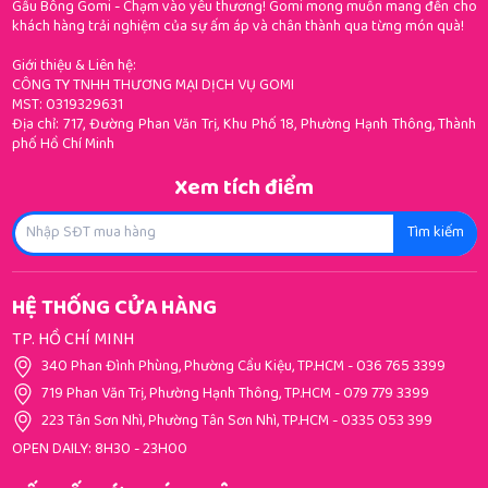
Gấu Bông Gomi - Chạm vào yêu thương! Gomi mong muốn mang đến cho
khách hàng trải nghiệm của sự ấm áp và chân thành qua từng món quà!
Giới thiệu & Liên hệ:
CÔNG TY TNHH THƯƠNG MẠI DỊCH VỤ GOMI
MST: 0319329631
Địa chỉ: 717, Đường Phan Văn Trị, Khu Phố 18, Phường Hạnh Thông, Thành
phố Hồ Chí Minh
Xem tích điểm
Tìm kiếm
HỆ THỐNG CỬA HÀNG
TP. HỒ CHÍ MINH
340 Phan Đình Phùng, Phường Cầu Kiệu, TP.HCM
-
036 765 3399
719 Phan Văn Trị, Phường Hạnh Thông, TP.HCM
-
079 779 3399
223 Tân Sơn Nhì, Phường Tân Sơn Nhì, TP.HCM
-
0335 053 399
OPEN DAILY: 8H30 - 23H00