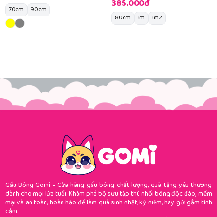
385.000đ
70cm
90cm
80cm
1m
1m2
Gấu Bông Gomi - Cửa hàng gấu bông chất lượng, quà tặng yêu thương
dành cho mọi lứa tuổi. Khám phá bộ sưu tập thú nhồi bông độc đáo, mềm
mại và an toàn, hoàn hảo để làm quà sinh nhật, kỷ niệm, hay gửi gắm tình
cảm.