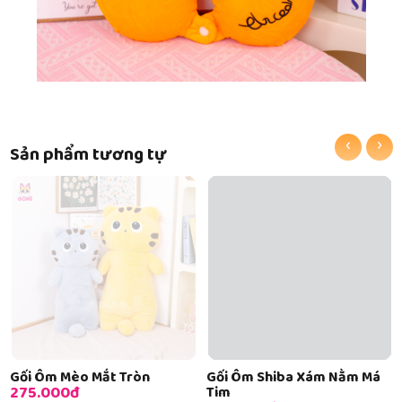
‹
›
Sản phẩm tương tự
Gối Ôm Mèo Mắt Tròn
Gối Ôm Shiba Xám Nằm Má
275.000đ
Tim