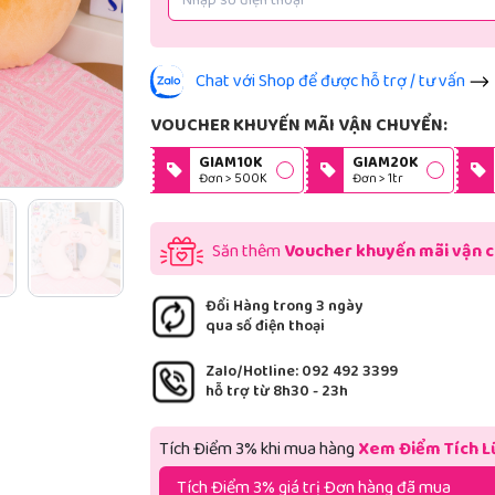
Chat với Shop để được hỗ trợ / tư vấn
VOUCHER KHUYẾN MÃI VẬN CHUYỂN:
GIAM10K
GIAM20K
Đơn > 500K
Đơn > 1tr
Săn thêm
Voucher khuyến mãi vận 
Đổi Hàng trong 3 ngày
qua số điện thoại
Zalo/Hotline: 092 492 3399
hỗ trợ từ 8h30 - 23h
Tích Điểm 3% khi mua hàng
Xem Điểm Tích L
Tích Điểm 3% giá trị Đơn hàng đã mua