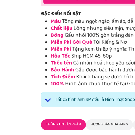
ĐẶC ĐIỂM NỔI BẬT
Màu
Tông màu ngọt ngào, ấm áp, dễ 
Chất liệu
Lông nhung siêu mịn, mượt
Bông
Gấu nhồi 100% gòn trắng đàn h
Miễn Phí Gói Quà
Túi Kiếng & Nơ
Miễn Phí
Tặng kèm thiệp ý nghĩa: Th
Hỏa Tốc
Ship HCM 45-60p
Thêu tên
Cá nhân hoá theo yêu cầu(
Bảo Hành
Gấu được bảo hành đường
Tích Điểm
Khách hàng sẽ được tích 
100%
Hình ảnh chụp thực tế tại Go
Tất cả hình ảnh SP đều là Hình Thật Shop
THÔNG TIN SẢN PHẨM
HƯỚNG DẪN MUA HÀNG