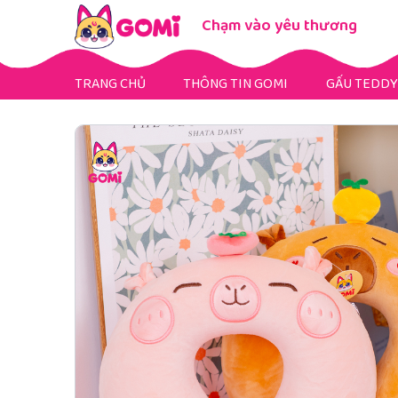
Chạm vào yêu thương
TRANG CHỦ
THÔNG TIN GOMI
GẤU TEDDY
Gấu Teddy Mini
Gấu Teddy Bigsize
Gấu Teddy Fullsize