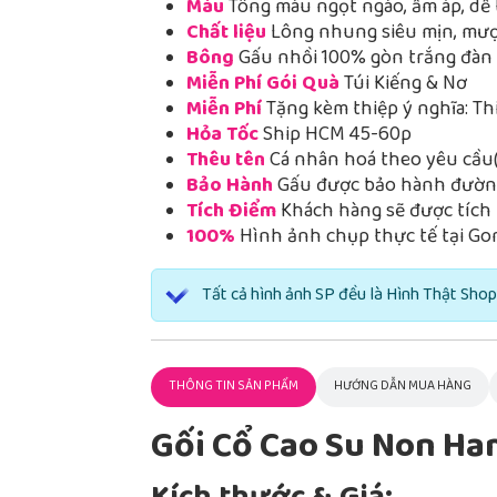
Màu
Tông màu ngọt ngào, ấm áp, dễ 
Chất liệu
Lông nhung siêu mịn, mượt
Bông
Gấu nhồi 100% gòn trắng đàn h
Miễn Phí Gói Quà
Túi Kiếng & Nơ
Miễn Phí
Tặng kèm thiệp ý nghĩa: Th
Hỏa Tốc
Ship HCM 45-60p
Thêu tên
Cá nhân hoá theo yêu cầu(
Bảo Hành
Gấu được bảo hành đường
Tích Điểm
Khách hàng sẽ được tích 
100%
Hình ảnh chụp thực tế tại Go
Tất cả hình ảnh SP đều là Hình Thật Shop
THÔNG TIN SẢN PHẨM
HƯỚNG DẪN MUA HÀNG
Gối Cổ Cao Su Non H