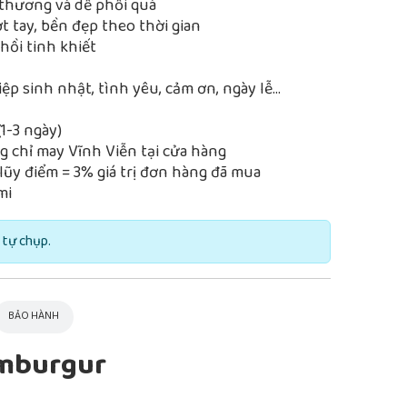
thương và dễ phối quà
 tay, bền đẹp theo thời gian
ồi tinh khiết
iệp sinh nhật, tình yêu, cảm ơn, ngày lễ…
1-3 ngày)
 chỉ may Vĩnh Viễn tại cửa hàng
lũy điểm = 3% giá trị đơn hàng đã mua
mi
 tự chụp.
BẢO HÀNH
amburgur