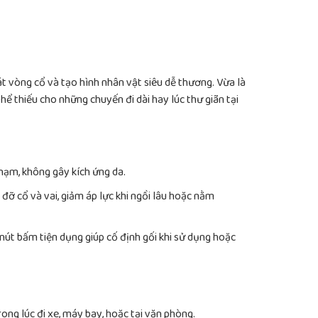
t vòng cổ và tạo hình nhân vật siêu dễ thương. Vừa là
hể thiếu cho những chuyến đi dài hay lúc thư giãn tại
ạm, không gây kích ứng da.
 đỡ cổ và vai, giảm áp lực khi ngồi lâu hoặc nằm
út bấm tiện dụng giúp cố định gối khi sử dụng hoặc
rong lúc đi xe, máy bay, hoặc tại văn phòng.