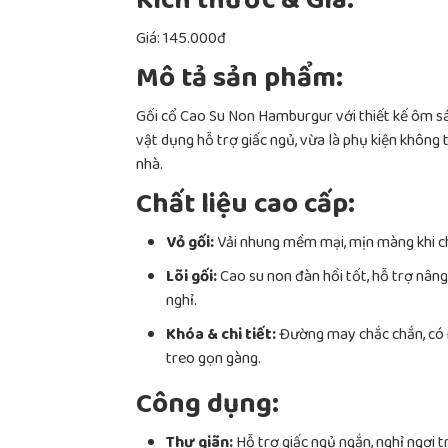
Kích thước & Giá:
Giá: 145.000đ
Mô tả sản phẩm:
Gối cổ Cao Su Non Hamburgur với thiết kế ôm sá
vật dụng hỗ trợ giấc ngủ, vừa là phụ kiện không t
nhà.
Chất liệu cao cấp:
Vỏ gối:
Vải nhung mềm mại, mịn màng khi ch
Lõi gối:
Cao su non đàn hồi tốt, hỗ trợ nâng
nghỉ.
Khóa & chi tiết:
Đường may chắc chắn, có n
treo gọn gàng.
Công dụng:
Thư giãn:
Hỗ trợ giấc ngủ ngắn, nghỉ ngơi t