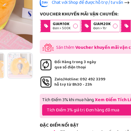
Chat với Shop để được hỗ trợ / tư vấn
VOUCHER KHUYẾN MÃI VẬN CHUYỂN:
GIAM10K
GIAM20K
Đơn > 500K
Đơn > 1tr
Săn thêm
Voucher khuyến mãi vận 
Đổi Hàng trong 3 ngày
qua số điện thoại
Zalo/Hotline: 092 492 3399
hỗ trợ từ 8h30 - 23h
Tích Điểm 3% khi mua hàng
Xem Điểm Tích L
Tích Điểm 3% giá trị Đơn hàng đã mua
ĐẶC ĐIỂM NỔI BẬT