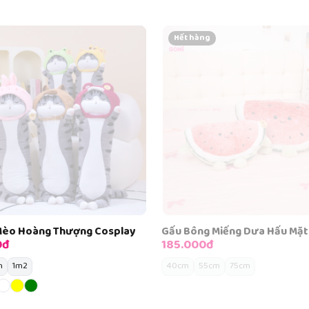
g
Hết hàng
 Miếng Dưa Hấu Mặt Cười
Gấu Bông Capybara Trái Bơ
0đ
195.000đ
5cm
75cm
30cm
45cm