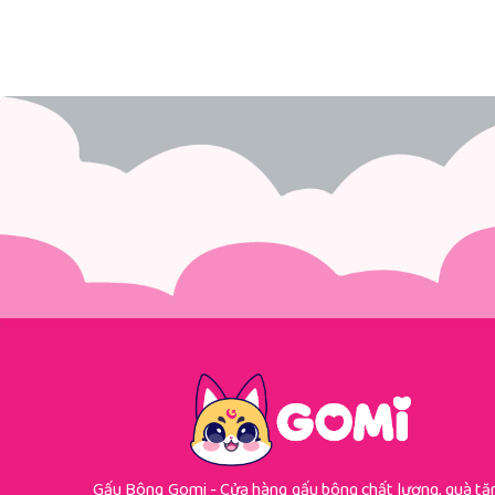
Gấu Bông Gomi - Cửa hàng gấu bông chất lượng, quà tặ