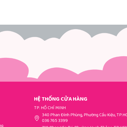
HỆ THỐNG CỬA HÀNG
TP. HỒ CHÍ MINH
340 Phan Đình Phùng, Phường Cầu Kiệu, TP.
036 765 3399
ng