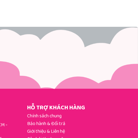
HỖ TRỢ KHÁCH HÀNG
Chính sách chung
Bảo hành & Đổi trả
HCM
-
Giới thiệu & Liên hệ