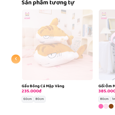
Sản phẩm tương tự
Hết hàn
‹
Gối Ôm Mèo Hoàng Thượng Cosplay
Gấu Bông
385.000đ
185.00
80cm
1m
1m2
40cm
5