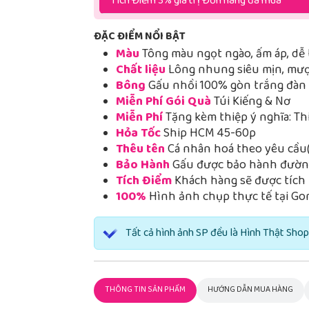
Tích Điểm 3% giá trị Đơn hàng đã mua
ĐẶC ĐIỂM NỔI BẬT
Màu
Tông màu ngọt ngào, ấm áp, dễ 
Chất liệu
Lông nhung siêu mịn, mượt
Bông
Gấu nhồi 100% gòn trắng đàn h
Miễn Phí Gói Quà
Túi Kiếng & Nơ
Miễn Phí
Tặng kèm thiệp ý nghĩa: Th
Hỏa Tốc
Ship HCM 45-60p
Thêu tên
Cá nhân hoá theo yêu cầu(
Bảo Hành
Gấu được bảo hành đường
Tích Điểm
Khách hàng sẽ được tích 
100%
Hình ảnh chụp thực tế tại Go
Tất cả hình ảnh SP đều là Hình Thật Shop
THÔNG TIN SẢN PHẨM
HƯỚNG DẪN MUA HÀNG