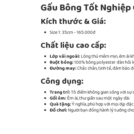
Gấu Bông Tốt Nghiệp
Kích thước & Giá:
Size 1: 35cm - 165.000đ
Chất liệu cao cấp:
Lớp vải ngoài:
Lông thú mềm mịn, êm ái kh
Ruột bông:
100% bông polyester đàn hồi loạ
Đường may:
Chắc chắn, tinh tế, đảm bảo 
Công dụng:
Trang trí:
Tô điểm không gian sống với sự d
Gối ôm:
Êm ái, thư giãn sau một ngày dài.
Quà tặng:
Ý nghĩa, phù hợp với mọi dịp đặc 
Đồ chơi:
Người bạn đồng hành lý tưởng cho 