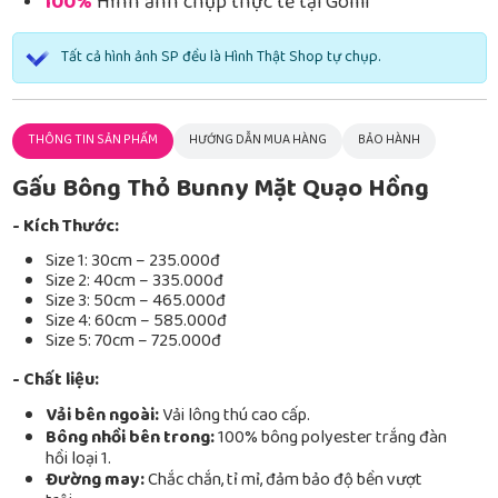
100%
Hình ảnh chụp thực tế tại Gomi
Tất cả hình ảnh SP đều là Hình Thật Shop tự chụp.
THÔNG TIN SẢN PHẨM
HƯỚNG DẪN MUA HÀNG
BẢO HÀNH
Gấu Bông Thỏ Bunny Mặt Quạo Hồng
- Kích Thước:
Size 1: 30cm – 235.000đ
Size 2: 40cm – 335.000đ
Size 3: 50cm – 465.000đ
Size 4: 60cm – 585.000đ
Size 5: 70cm – 725.000đ
- Chất liệu:
Vải bên ngoài:
Vải lông thú cao cấp.
Bông nhồi bên trong:
100% bông polyester trắng đàn
hồi loại 1.
Đường may:
Chắc chắn, tỉ mỉ, đảm bảo độ bền vượt