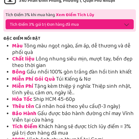
340 Phan Đình Phùng, Phường 1, Quận Phú Nhuận
Tích Điểm 3% khi mua hàng
Xem Điểm Tích Lũy
Tích Điểm 3% giá trị Đơn hàng đã mua
ĐẶC ĐIỂM NỔI BẬT
Màu
Tông màu ngọt ngào, ấm áp, dễ thương và dễ
phối quà
Chất liệu
Lông nhung siêu mịn, mượt tay, bền đẹp
theo thời gian
Bông
Gấu nhồi 100% gòn trắng đàn hồi tinh khiết
Miễn Phí Gói Quà
Túi Kiếng & Nơ
Miễn Phí
Tặng kèm thiệp ý nghĩa: Thiệp sinh nhật,
tình yêu, cảm ơn, ngày lễ…
Hỏa Tốc
Ship HCM 45-60p
Thêu tên
Cá nhân hoá theo yêu cầu(1-3 ngày)
Bảo Hành
Gấu được bảo hành đường chỉ may Vĩnh
Viễn tại cửa hàng
Tích Điểm
Khách hàng sẽ được tích lũy điểm = 3%
giá trị đơn hàng đã mua