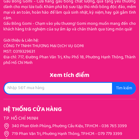
Gấu Bông Gomi - Cửa hàng gấu bông chất lượng, quà tặng yêu thương
dành cho mọi lứa tuổi. Khám phá bộ sưu tập thú nhồi bông độc đáo, mềm
mại và an toàn, hoàn hảo để làm quà sinh nhật, kỷ niệm, hay gửi gắm tình
cảm.
Gấu Bông Gomi - Chạm vào yêu thương! Gomi mong muốn mang đến cho
khách hàng trải nghiệm của sự ấm áp và chân thành qua từng món quà!
Giới thiệu & Liên hệ:
CÔNG TY TNHH THƯƠNG MẠI DỊCH VỤ GOMI
MST: 0319329631
Địa chỉ: 717, Đường Phan Văn Trị, Khu Phố 18, Phường Hạnh Thông, Thành
phố Hồ Chí Minh
Xem tích điểm
Tìm kiếm
HỆ THỐNG CỬA HÀNG
TP. HỒ CHÍ MINH
340 Phan Đình Phùng, Phường Cầu Kiệu, TP.HCM
-
036 765 3399
719 Phan Văn Trị, Phường Hạnh Thông, TP.HCM
-
079 779 3399