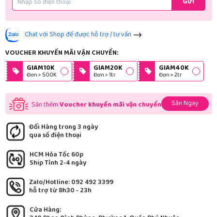
Gửi
Chat với Shop để được hỗ trợ / tư vấn
VOUCHER KHUYẾN MÃI VẬN CHUYỂN:
GIAM10K
GIAM20K
GIAM40K
Đơn > 500K
Đơn > 1tr
Đơn > 2tr
Săn Ngay
Săn thêm
Voucher khuyến mãi vận chuyển
Đổi Hàng trong 3 ngày
qua số điện thoại
HCM Hỏa Tốc 60p
Ship Tỉnh 2-4 ngày
Zalo/Hotline: 092 492 3399
hỗ trợ từ 8h30 - 23h
Cửa Hàng: