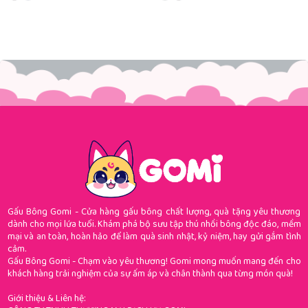
Gấu Bông Gomi - Cửa hàng gấu bông chất lượng, quà tặng yêu thương
dành cho mọi lứa tuổi. Khám phá bộ sưu tập thú nhồi bông độc đáo, mềm
mại và an toàn, hoàn hảo để làm quà sinh nhật, kỷ niệm, hay gửi gắm tình
cảm.
Gấu Bông Gomi - Chạm vào yêu thương! Gomi mong muốn mang đến cho
khách hàng trải nghiệm của sự ấm áp và chân thành qua từng món quà!
Giới thiệu & Liên hệ: