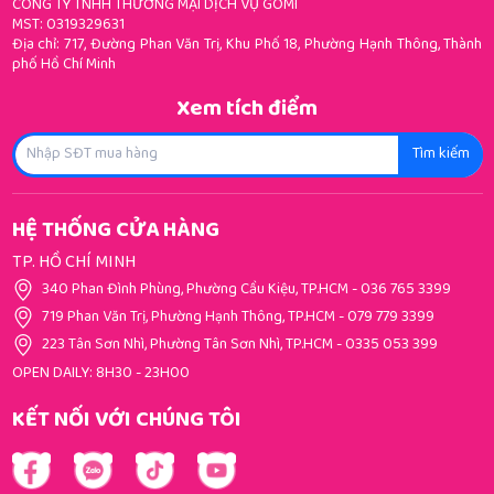
CÔNG TY TNHH THƯƠNG MẠI DỊCH VỤ GOMI
MST: 0319329631
Địa chỉ: 717, Đường Phan Văn Trị, Khu Phố 18, Phường Hạnh Thông, Thành
phố Hồ Chí Minh
Xem tích điểm
Tìm kiếm
HỆ THỐNG CỬA HÀNG
TP. HỒ CHÍ MINH
340 Phan Đình Phùng, Phường Cầu Kiệu, TP.HCM
-
036 765 3399
719 Phan Văn Trị, Phường Hạnh Thông, TP.HCM
-
079 779 3399
223 Tân Sơn Nhì, Phường Tân Sơn Nhì, TP.HCM
-
0335 053 399
OPEN DAILY: 8H30 - 23H00
KẾT NỐI VỚI CHÚNG TÔI