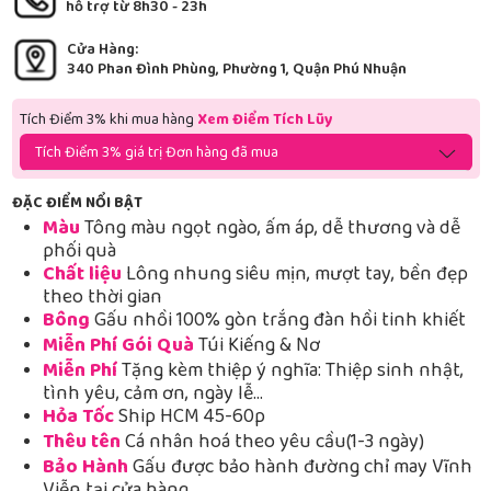
hỗ trợ từ 8h30 - 23h
Cửa Hàng:
340 Phan Đình Phùng, Phường 1, Quận Phú Nhuận
Tích Điểm 3% khi mua hàng
Xem Điểm Tích Lũy
Tích Điểm 3% giá trị Đơn hàng đã mua
ĐẶC ĐIỂM NỔI BẬT
Màu
Tông màu ngọt ngào, ấm áp, dễ thương và dễ
phối quà
Chất liệu
Lông nhung siêu mịn, mượt tay, bền đẹp
theo thời gian
Bông
Gấu nhồi 100% gòn trắng đàn hồi tinh khiết
Miễn Phí Gói Quà
Túi Kiếng & Nơ
Miễn Phí
Tặng kèm thiệp ý nghĩa: Thiệp sinh nhật,
tình yêu, cảm ơn, ngày lễ…
Hỏa Tốc
Ship HCM 45-60p
Thêu tên
Cá nhân hoá theo yêu cầu(1-3 ngày)
Bảo Hành
Gấu được bảo hành đường chỉ may Vĩnh