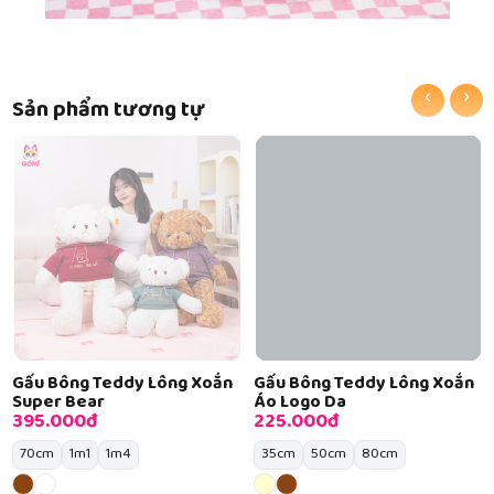
‹
›
Sản phẩm tương tự
Gấu Bông Teddy Lông Xoắn
Gấu Bông Teddy Lông Xoắn
Super Bear
Áo Logo Da
395.000đ
225.000đ
70cm
1m1
1m4
35cm
50cm
80cm