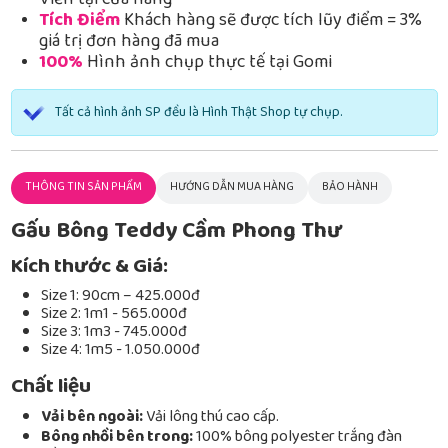
Viễn tại cửa hàng
Tích Điểm
Khách hàng sẽ được tích lũy điểm = 3%
giá trị đơn hàng đã mua
100%
Hình ảnh chụp thực tế tại Gomi
Tất cả hình ảnh SP đều là Hình Thật Shop tự chụp.
THÔNG TIN SẢN PHẨM
HƯỚNG DẪN MUA HÀNG
BẢO HÀNH
Gấu Bông Teddy Cầm Phong Thư
Kích thước & Giá:
Size 1: 90cm – 425.000đ
Size 2: 1m1 - 565.000đ
Size 3: 1m3 - 745.000đ
Size 4: 1m5 - 1.050.000đ
Chất liệu
Vải bên ngoài:
Vải lông thú cao cấp.
Bông nhồi bên trong:
100% bông polyester trắng đàn