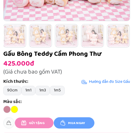
Gấu Bông Teddy Cầm Phong Thư
425.000đ
(Giá chưa bao gồm VAT)
Kích thước:
Hướng dẫn đo Size Gấu
90cm
1m1
1m3
1m5
Màu sắc:
GỬI TẶNG
MUA NGAY