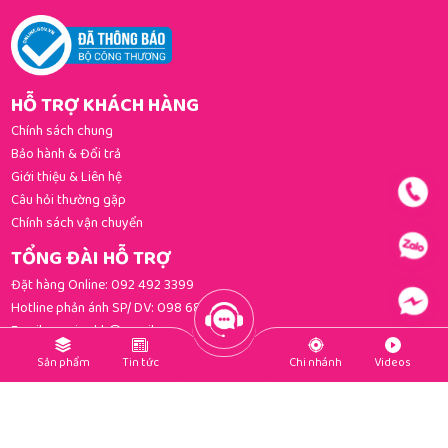
HỖ TRỢ KHÁCH HÀNG
Chính sách chung
Bảo hành & Đổi trả
Giới thiệu & Liên hệ
Câu hỏi thường gặp
Chính sách vận chuyển
TỔNG ĐÀI HỖ TRỢ
Đặt hàng Online:
092 492 3399
Hotline phản ánh SP/ DV:
098 681 3392
Email:
gomi.cskh@gmail.com
PHƯƠNG THỨC THANH TOÁN
Sản phẩm
Tin tức
Chi nhánh
Videos