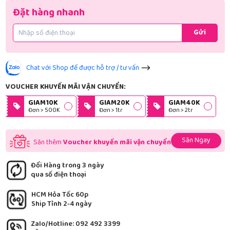
Đặt hàng nhanh
Gửi
Chat với Shop để được hỗ trợ / tư vấn
VOUCHER KHUYẾN MÃI VẬN CHUYỂN:
GIAM10K
GIAM20K
GIAM40K
Đơn > 500K
Đơn > 1tr
Đơn > 2tr
Săn Ngay
Săn thêm
Voucher khuyến mãi vận chuyển
Đổi Hàng trong 3 ngày
qua số điện thoại
HCM Hỏa Tốc 60p
Ship Tỉnh 2-4 ngày
Zalo/Hotline: 092 492 3399