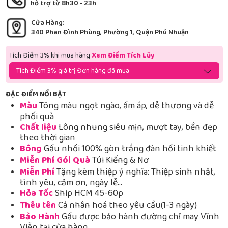
hỗ trợ từ 8h30 - 23h
Cửa Hàng:
340 Phan Đình Phùng, Phường 1, Quận Phú Nhuận
Tích Điểm 3% khi mua hàng
Xem Điểm Tích Lũy
Tích Điểm 3% giá trị Đơn hàng đã mua
ĐẶC ĐIỂM NỔI BẬT
Màu
Tông màu ngọt ngào, ấm áp, dễ thương và dễ
phối quà
Chất liệu
Lông nhung siêu mịn, mượt tay, bền đẹp
theo thời gian
Bông
Gấu nhồi 100% gòn trắng đàn hồi tinh khiết
Miễn Phí Gói Quà
Túi Kiếng & Nơ
Miễn Phí
Tặng kèm thiệp ý nghĩa: Thiệp sinh nhật,
tình yêu, cảm ơn, ngày lễ…
Hỏa Tốc
Ship HCM 45-60p
Thêu tên
Cá nhân hoá theo yêu cầu(1-3 ngày)
Bảo Hành
Gấu được bảo hành đường chỉ may Vĩnh