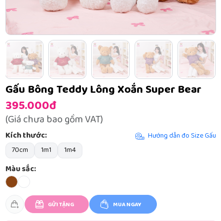
Gấu Bông Teddy Lông Xoắn Super Bear
395.000đ
(Giá chưa bao gồm VAT)
Kích thước:
Hướng dẫn đo Size Gấu
70cm
1m1
1m4
Màu sắc:
GỬI TẶNG
MUA NGAY