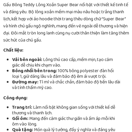
Gấu Bông Teddy Lông Xoắn Super Bear nổi bật với thiết kế tinh tế
và đáng yêu. Bộ lông xoắn mềm mại màu nâu hoặc trắng thanh
lịch, kết hợp với áo hoodie thời trang thêu dòng chữ “Super Bear”
và hình chú gấu ngộ nghĩnh, mang đến vẻ ngoài dễ thương và hiện
đại. Đôi mắt tròn long lanh cùng nụ cười thân thiện làm tăng thêm
sức hút của chú gấu.
Chất liệu:
Vải bên ngoài:
Lông thú cao cấp, mềm mịn, tạo cảm
giác dễ chịu khi chạm vào.
Bông nhồi bên trong:
100% bông polyester đàn hồi
loại 1, giữ dáng lâu và đảm bảo độ êm ái vượt trội.
Đường may:
Tỉ mỉ và chắc chắn, đảm bảo độ bền lâu dài
và tính thẩm mỹ cao.
Công dụng:
Trang trí:
Làm nổi bật không gian sống với thiết kế dễ
thương và thanh lịch.
Gối ôm:
Mang đến cảm giác thư giãn và ấm áp mỗi khi
ôm vào lòng.
Quà tặng:
Món quà lý tưởng, đầy ý nghĩa và đáng yêu