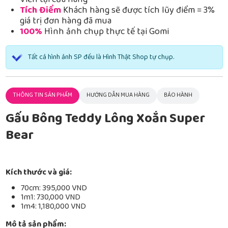
Viễn tại cửa hàng
Tích Điểm
Khách hàng sẽ được tích lũy điểm = 3%
giá trị đơn hàng đã mua
100%
Hình ảnh chụp thực tế tại Gomi
Tất cả hình ảnh SP đều là Hình Thật Shop tự chụp.
THÔNG TIN SẢN PHẨM
HƯỚNG DẪN MUA HÀNG
BẢO HÀNH
Gấu Bông Teddy Lông Xoắn Super
Bear
Kích thước và giá:
70cm: 395,000 VND
1m1: 730,000 VND
1m4: 1,180,000 VND
Mô tả sản phẩm: