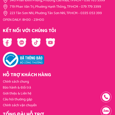
340 Phan Đình Phùng, Phường Cầu Kiệu, TP.HCM
-
036 765 3399
719 Phan Văn Trị, Phường Hạnh Thông, TP.HCM
-
079 779 3399
223 Tân Sơn Nhì, Phường Tân Sơn Nhì, TP.HCM
-
0335 053 399
OPEN DAILY: 8H30 - 23H00
KẾT NỐI VỚI CHÚNG TÔI
HỖ TRỢ KHÁCH HÀNG
Chính sách chung
Bảo hành & Đổi trả
Giới thiệu & Liên hệ
Câu hỏi thường gặp
Chính sách vận chuyển
TỔNG ĐÀI HỖ TRỢ