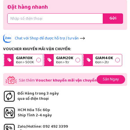
Đặt hàng nhanh
Gửi
Chat với Shop để được hỗ trợ / tư vấn
VOUCHER KHUYẾN MÃI VẬN CHUYỂN:
GIAM10K
GIAM20K
GIAM40K
Đơn > 500K
Đơn > 1tr
Đơn > 2tr
Săn Ngay
Săn thêm
Voucher khuyến mãi vận chuyển
Đổi Hàng trong 3 ngày
qua số điện thoại
HCM Hỏa Tốc 60p
Ship Tỉnh 2-4 ngày
Zalo/Hotline: 092 492 3399