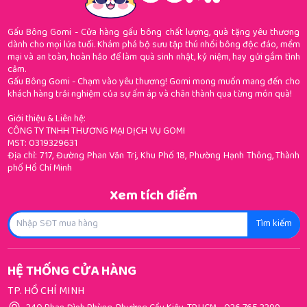
Gấu Bông Gomi - Cửa hàng gấu bông chất lượng, quà tặng yêu thương
dành cho mọi lứa tuổi. Khám phá bộ sưu tập thú nhồi bông độc đáo, mềm
mại và an toàn, hoàn hảo để làm quà sinh nhật, kỷ niệm, hay gửi gắm tình
cảm.
Gấu Bông Gomi - Chạm vào yêu thương! Gomi mong muốn mang đến cho
khách hàng trải nghiệm của sự ấm áp và chân thành qua từng món quà!
Giới thiệu & Liên hệ:
CÔNG TY TNHH THƯƠNG MẠI DỊCH VỤ GOMI
MST: 0319329631
Địa chỉ: 717, Đường Phan Văn Trị, Khu Phố 18, Phường Hạnh Thông, Thành
phố Hồ Chí Minh
Xem tích điểm
Tìm kiếm
HỆ THỐNG CỬA HÀNG
TP. HỒ CHÍ MINH