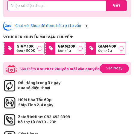
Gửi
Chat với Shop để được hỗ trợ / tư vấn
VOUCHER KHUYẾN MÃI VẬN CHUYỂN:
GIAM10K
GIAM20K
GIAM40K
Đơn > 500K
Đơn > 1tr
Đơn > 2tr
Săn Ngay
Săn thêm
Voucher khuyến mãi vận chuyển
Đổi Hàng trong 3 ngày
qua số điện thoại
HCM Hỏa Tốc 60p
Ship Tỉnh 2-4 ngày
Zalo/Hotline: 092 492 3399
hỗ trợ từ 8h30 - 23h