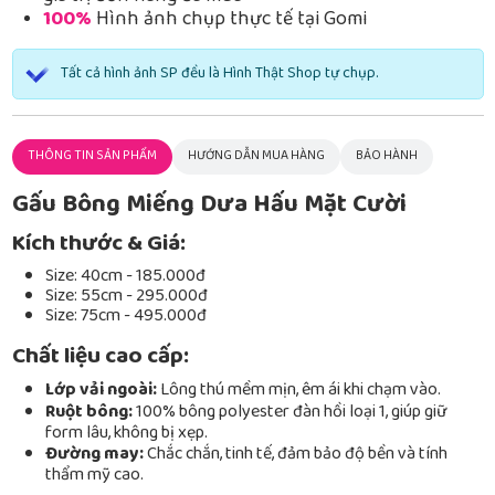
100%
Hình ảnh chụp thực tế tại Gomi
Tất cả hình ảnh SP đều là Hình Thật Shop tự chụp.
THÔNG TIN SẢN PHẨM
HƯỚNG DẪN MUA HÀNG
BẢO HÀNH
Gấu Bông Miếng Dưa Hấu Mặt Cười
Kích thước & Giá:
Size: 40cm - 185.000đ
Size: 55cm - 295.000đ
Size: 75cm - 495.000đ
Chất liệu cao cấp:
Lớp vải ngoài:
Lông thú mềm mịn, êm ái khi chạm vào.
Ruột bông:
100% bông polyester đàn hồi loại 1, giúp giữ
form lâu, không bị xẹp.
Đường may:
Chắc chắn, tinh tế, đảm bảo độ bền và tính
thẩm mỹ cao.