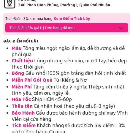
Cửa Hàng:
340 Phan Đình Phùng, Phường 1, Quận Phú Nhuận
Tích Điểm 3% khi mua hàng
Xem Điểm Tích Lũy
Tích Điểm 3% giá trị Đơn hàng đã mua
ĐẶC ĐIỂM NỔI BẬT
Màu
Tông màu ngọt ngào, ấm áp, dễ thương và dễ
phối quà
Chất liệu
Lông nhung siêu mịn, mượt tay, bền đẹp
theo thời gian
Bông
Gấu nhồi 100% gòn trắng đàn hồi tinh khiết
Miễn Phí Gói Quà
Túi Kiếng & Nơ
Miễn Phí
Tặng kèm thiệp ý nghĩa: Thiệp sinh nhật,
tình yêu, cảm ơn, ngày lễ…
Hỏa Tốc
Ship HCM 45-60p
Thêu tên
Cá nhân hoá theo yêu cầu(1-3 ngày)
Bảo Hành
Gấu được bảo hành đường chỉ may Vĩnh
Viễn tại cửa hàng
Tích Điểm
Khách hàng sẽ được tích lũy điểm = 3%
giá trị đơn hàng đã mua