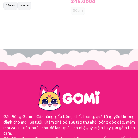
245.000đ
45cm
55cm
50cm
Gấu Bông Gomi - Cửa hàng gấu bông chất lượng, quà tặng yêu thương
dành cho mọi lứa tuổi. Khám phá bộ sưu tập thú nhồi bông độc đáo, mềm
mại và an toàn, hoàn hảo để làm quà sinh nhật, kỷ niệm, hay gửi gắm tình
cảm.