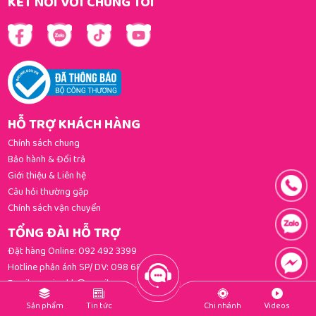
KẾT NỐI VỚI CHÚNG TÔI
HỖ TRỢ KHÁCH HÀNG
Chính sách chung
Bảo hành & Đổi trả
Giới thiệu & Liên hệ
Câu hỏi thường gặp
Chính sách vận chuyển
TỔNG ĐÀI HỖ TRỢ
Đặt hàng Online:
092 492 3399
Hotline phản ánh SP/ DV:
098 681 3392
Email:
gomi.cskh@gmail.com
PHƯƠNG THỨC THANH TOÁN
Sản phẩm
Tin tức
Chi nhánh
Videos