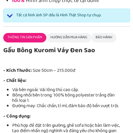
100%
Hình ảnh chụp thực tế tại Gomi
Tất cả hình ảnh SP đều là Hình Thật Shop tự chụp.
THÔNG TIN SẢN PHẨM
HƯỚNG DẪN MUA HÀNG
BẢO HÀNH
Gấu Bông Kuromi Váy Đen Sao
- Kích Thước:
Size 50cm – 215.000đ
- Chất liệu:
Vải bên ngoài: Vải lông thú cao cấp.
Bông nhồi bên trong: 100% bông polyester trắng đàn
hồi loại 1.
Đường may: Chắc chắn, tỉ mỉ, đảm bảo độ bền vượt trội.
- Công dụng:
Phù hợp để đặt trên giường, ghế sofa hoặc bàn làm việc,
tạo điểm nhấn ngộ nghĩnh và đáng yêu cho không gian