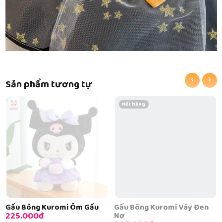
‹
›
Sản phẩm tương tự
Hết hàng
Gấu Bông Kuromi Ôm Gấu
Gấu Bông Kuromi Váy Đen
225.000đ
Nơ