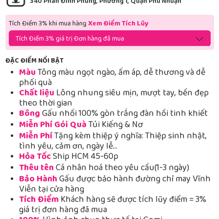
340 Phan Đình Phùng, Phường 1, Quận Phú Nhuận
Tích Điểm 3% khi mua hàng
Xem Điểm Tích Lũy
Tích Điểm 3% giá trị Đơn hàng đã mua
ĐẶC ĐIỂM NỔI BẬT
Màu
Tông màu ngọt ngào, ấm áp, dễ thương và dễ
phối quà
Chất liệu
Lông nhung siêu mịn, mượt tay, bền đẹp
theo thời gian
Bông
Gấu nhồi 100% gòn trắng đàn hồi tinh khiết
Miễn Phí Gói Quà
Túi Kiếng & Nơ
Miễn Phí
Tặng kèm thiệp ý nghĩa: Thiệp sinh nhật,
tình yêu, cảm ơn, ngày lễ…
Hỏa Tốc
Ship HCM 45-60p
Thêu tên
Cá nhân hoá theo yêu cầu(1-3 ngày)
Bảo Hành
Gấu được bảo hành đường chỉ may Vĩnh
Viễn tại cửa hàng
Tích Điểm
Khách hàng sẽ được tích lũy điểm = 3%
giá trị đơn hàng đã mua