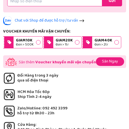
Gửi
Chat với Shop để được hỗ trợ / tư vấn
VOUCHER KHUYẾN MÃI VẬN CHUYỂN:
GIAM10K
GIAM20K
GIAM40K
Đơn > 500K
Đơn > 1tr
Đơn > 2tr
Săn Ngay
Săn thêm
Voucher khuyến mãi vận chuyển
Đổi Hàng trong 3 ngày
qua số điện thoại
HCM Hỏa Tốc 60p
Ship Tỉnh 2-4 ngày
Zalo/Hotline: 092 492 3399
hỗ trợ từ 8h30 - 23h
Cửa Hàng: