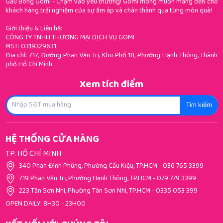
Gấu Bông Gomi - Chạm vào yêu thương! Gomi mong muốn mang đến cho
khách hàng trải nghiệm của sự ấm áp và chân thành qua từng món quà!
Giới thiệu & Liên hệ:
CÔNG TY TNHH THƯƠNG MẠI DỊCH VỤ GOMI
MST: 0319329631
Địa chỉ: 717, Đường Phan Văn Trị, Khu Phố 18, Phường Hạnh Thông, Thành
phố Hồ Chí Minh
Xem tích điểm
Tìm kiếm
HỆ THỐNG CỬA HÀNG
TP. HỒ CHÍ MINH
340 Phan Đình Phùng, Phường Cầu Kiệu, TP.HCM
-
036 765 3399
719 Phan Văn Trị, Phường Hạnh Thông, TP.HCM
-
079 779 3399
223 Tân Sơn Nhì, Phường Tân Sơn Nhì, TP.HCM
-
0335 053 399
OPEN DAILY: 8H30 - 23H00