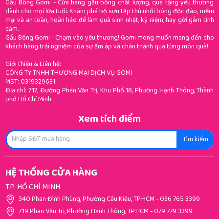
Gấu Bông Gomi - Cửa hàng gấu bông chất lượng, quà tặng yêu thương
dành cho mọi lứa tuổi. Khám phá bộ sưu tập thú nhồi bông độc đáo, mềm
mại và an toàn, hoàn hảo để làm quà sinh nhật, kỷ niệm, hay gửi gắm tình
cảm.
Gấu Bông Gomi - Chạm vào yêu thương! Gomi mong muốn mang đến cho
khách hàng trải nghiệm của sự ấm áp và chân thành qua từng món quà!
Giới thiệu & Liên hệ:
CÔNG TY TNHH THƯƠNG MẠI DỊCH VỤ GOMI
MST: 0319329631
Địa chỉ: 717, Đường Phan Văn Trị, Khu Phố 18, Phường Hạnh Thông, Thành
phố Hồ Chí Minh
Xem tích điểm
Tìm kiếm
HỆ THỐNG CỬA HÀNG
TP. HỒ CHÍ MINH
340 Phan Đình Phùng, Phường Cầu Kiệu, TP.HCM
-
036 765 3399
719 Phan Văn Trị, Phường Hạnh Thông, TP.HCM
-
079 779 3399