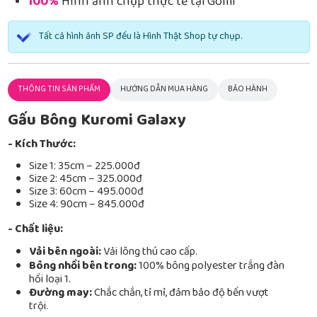
100%
Hình ảnh chụp thực tế tại Gomi
Tất cả hình ảnh SP đều là Hình Thật Shop tự chụp.
THÔNG TIN SẢN PHẨM
HƯỚNG DẪN MUA HÀNG
BẢO HÀNH
Gấu Bông Kuromi Galaxy
- Kích Thước:
Size 1: 35cm – 225.000đ
Size 2: 45cm – 325.000đ
Size 3: 60cm – 495.000đ
Size 4: 90cm – 845.000đ
- Chất liệu:
Vải bên ngoài:
Vải lông thú cao cấp.
Bông nhồi bên trong:
100% bông polyester trắng đàn
hồi loại 1.
Đường may:
Chắc chắn, tỉ mỉ, đảm bảo độ bền vượt
trội.