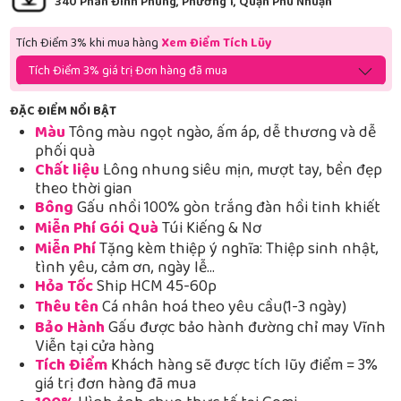
340 Phan Đình Phùng, Phường 1, Quận Phú Nhuận
Tích Điểm 3% khi mua hàng
Xem Điểm Tích Lũy
Tích Điểm 3% giá trị Đơn hàng đã mua
ĐẶC ĐIỂM NỔI BẬT
Màu
Tông màu ngọt ngào, ấm áp, dễ thương và dễ
phối quà
Chất liệu
Lông nhung siêu mịn, mượt tay, bền đẹp
theo thời gian
Bông
Gấu nhồi 100% gòn trắng đàn hồi tinh khiết
Miễn Phí Gói Quà
Túi Kiếng & Nơ
Miễn Phí
Tặng kèm thiệp ý nghĩa: Thiệp sinh nhật,
tình yêu, cảm ơn, ngày lễ…
Hỏa Tốc
Ship HCM 45-60p
Thêu tên
Cá nhân hoá theo yêu cầu(1-3 ngày)
Bảo Hành
Gấu được bảo hành đường chỉ may Vĩnh
Viễn tại cửa hàng
Tích Điểm
Khách hàng sẽ được tích lũy điểm = 3%
giá trị đơn hàng đã mua