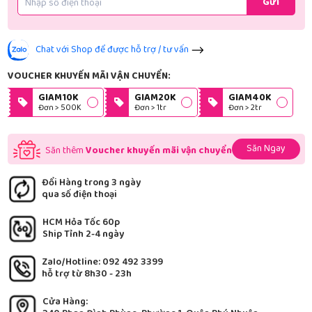
Gửi
Chat với Shop để được hỗ trợ / tư vấn
VOUCHER KHUYẾN MÃI VẬN CHUYỂN:
GIAM10K
GIAM20K
GIAM40K
Đơn > 500K
Đơn > 1tr
Đơn > 2tr
Săn Ngay
Săn thêm
Voucher khuyến mãi vận chuyển
Đổi Hàng trong 3 ngày
qua số điện thoại
HCM Hỏa Tốc 60p
Ship Tỉnh 2-4 ngày
Zalo/Hotline: 092 492 3399
hỗ trợ từ 8h30 - 23h
Cửa Hàng: