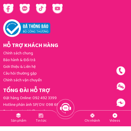
HỖ TRỢ KHÁCH HÀNG
Chính sách chung
Bảo hành & Đổi trả
Giới thiệu & Liên hệ
Câu hỏi thường gặp
Chính sách vận chuyển
TỔNG ĐÀI HỖ TRỢ
Đặt hàng Online:
092 492 3399
Hotline phản ánh SP/ DV:
098 681 3392
Email:
gomi.cskh@gmail.com
PHƯƠNG THỨC THANH TOÁN
Sản phẩm
Tin tức
Chi nhánh
Videos