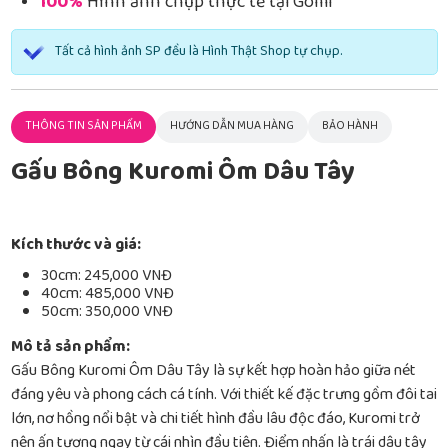
100%
Hình ảnh chụp thực tế tại Gomi
Tất cả hình ảnh SP đều là Hình Thật Shop tự chụp.
THÔNG TIN SẢN PHẨM
HƯỚNG DẪN MUA HÀNG
BẢO HÀNH
Gấu Bông Kuromi Ôm Dâu Tây
Kích thước và giá:
30cm: 245,000 VNĐ
40cm: 485,000 VNĐ
50cm: 350,000 VNĐ
Mô tả sản phẩm:
Gấu Bông Kuromi Ôm Dâu Tây là sự kết hợp hoàn hảo giữa nét
đáng yêu và phong cách cá tính. Với thiết kế đặc trưng gồm đôi tai
lớn, nơ hồng nổi bật và chi tiết hình đầu lâu độc đáo, Kuromi trở
nên ấn tượng ngay từ cái nhìn đầu tiên. Điểm nhấn là trái dâu tây