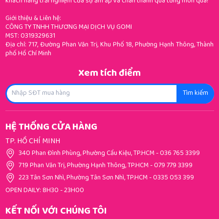
khách hàng trải nghiệm của sự ấm áp và chân thành qua từng món quà!
Giới thiệu & Liên hệ:
CÔNG TY TNHH THƯƠNG MẠI DỊCH VỤ GOMI
MST: 0319329631
Địa chỉ: 717, Đường Phan Văn Trị, Khu Phố 18, Phường Hạnh Thông, Thành
phố Hồ Chí Minh
Xem tích điểm
Tìm kiếm
HỆ THỐNG CỬA HÀNG
TP. HỒ CHÍ MINH
340 Phan Đình Phùng, Phường Cầu Kiệu, TP.HCM
-
036 765 3399
719 Phan Văn Trị, Phường Hạnh Thông, TP.HCM
-
079 779 3399
223 Tân Sơn Nhì, Phường Tân Sơn Nhì, TP.HCM
-
0335 053 399
OPEN DAILY: 8H30 - 23H00
KẾT NỐI VỚI CHÚNG TÔI