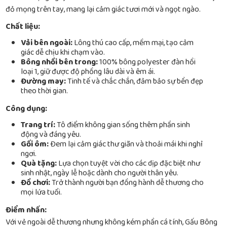
đỏ mọng trên tay, mang lại cảm giác tươi mới và ngọt ngào.
Chất liệu:
Vải bên ngoài:
Lông thú cao cấp, mềm mại, tạo cảm
giác dễ chịu khi chạm vào.
Bông nhồi bên trong:
100% bông polyester đàn hồi
loại 1, giữ được độ phồng lâu dài và êm ái.
Đường may:
Tinh tế và chắc chắn, đảm bảo sự bền đẹp
theo thời gian.
Công dụng:
Trang trí:
Tô điểm không gian sống thêm phần sinh
động và đáng yêu.
Gối ôm:
Đem lại cảm giác thư giãn và thoải mái khi nghỉ
ngơi.
Quà tặng:
Lựa chọn tuyệt vời cho các dịp đặc biệt như
sinh nhật, ngày lễ hoặc dành cho người thân yêu.
Đồ chơi:
Trở thành người bạn đồng hành dễ thương cho
mọi lứa tuổi.
Điểm nhấn:
Với vẻ ngoài dễ thương nhưng không kém phần cá tính, Gấu Bông