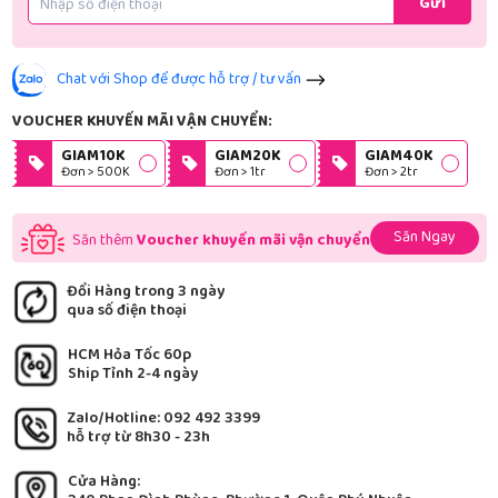
Gửi
Chat với Shop để được hỗ trợ / tư vấn
VOUCHER KHUYẾN MÃI VẬN CHUYỂN:
GIAM10K
GIAM20K
GIAM40K
Đơn > 500K
Đơn > 1tr
Đơn > 2tr
Săn Ngay
Săn thêm
Voucher khuyến mãi vận chuyển
Đổi Hàng trong 3 ngày
qua số điện thoại
HCM Hỏa Tốc 60p
Ship Tỉnh 2-4 ngày
Zalo/Hotline: 092 492 3399
hỗ trợ từ 8h30 - 23h
Cửa Hàng: