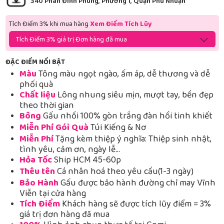
340 Phan Đình Phùng, Phường 1, Quận Phú Nhuận
Tích Điểm 3% khi mua hàng
Xem Điểm Tích Lũy
Tích Điểm 3% giá trị Đơn hàng đã mua
ĐẶC ĐIỂM NỔI BẬT
Màu
Tông màu ngọt ngào, ấm áp, dễ thương và dễ
phối quà
Chất liệu
Lông nhung siêu mịn, mượt tay, bền đẹp
theo thời gian
Bông
Gấu nhồi 100% gòn trắng đàn hồi tinh khiết
Miễn Phí Gói Quà
Túi Kiếng & Nơ
Miễn Phí
Tặng kèm thiệp ý nghĩa: Thiệp sinh nhật,
tình yêu, cảm ơn, ngày lễ…
Hỏa Tốc
Ship HCM 45-60p
Thêu tên
Cá nhân hoá theo yêu cầu(1-3 ngày)
Bảo Hành
Gấu được bảo hành đường chỉ may Vĩnh
Viễn tại cửa hàng
Tích Điểm
Khách hàng sẽ được tích lũy điểm = 3%
giá trị đơn hàng đã mua