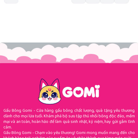
Gấu Bông Gomi - Cửa hàng gấu bông chất lượng, quà tặng yêu thương
dành cho mọi lứa tuổi. Khám phá bộ sưu tập thú nhồi bông độc đáo, mềm
mại và an toàn, hoàn hảo để làm quà sinh nhật, kỷ niệm, hay gửi gắm tình
cảm.
Gấu Bông Gomi - Chạm vào yêu thương! Gomi mong muốn mang đến cho