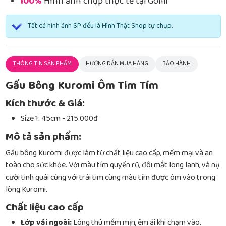
100%
Hình ảnh chụp thực tế tại Gomi
Tất cả hình ảnh SP đều là Hình Thật Shop tự chụp.
THÔNG TIN SẢN PHẨM
HƯỚNG DẪN MUA HÀNG
BẢO HÀNH
Gấu Bông Kuromi Ôm Tim Tím
Kích thước & Giá:
Size 1: 45cm - 215.000đ
Mô tả sản phẩm:
Gấu bông Kuromi được làm từ chất liệu cao cấp, mềm mại và an
toàn cho sức khỏe. Với màu tím quyến rũ, đôi mắt long lanh, và nụ
cười tinh quái cùng với trái tim cùng màu tím được ôm vào trong
lòng Kuromi.
Chất liệu cao cấp
Lớp vải ngoài:
Lông thú mềm mịn, êm ái khi chạm vào.