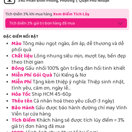
340 Phan Đình Phùng, Phường 1, Quận Phú Nhuận
Tích Điểm 3% khi mua hàng
Xem Điểm Tích Lũy
Tích Điểm 3% giá trị Đơn hàng đã mua
ĐẶC ĐIỂM NỔI BẬT
Màu
Tông màu ngọt ngào, ấm áp, dễ thương và dễ
phối quà
Chất liệu
Lông nhung siêu mịn, mượt tay, bền đẹp
theo thời gian
Bông
Gấu nhồi 100% gòn trắng đàn hồi tinh khiết
Miễn Phí Gói Quà
Túi Kiếng & Nơ
Miễn Phí
Tặng kèm thiệp ý nghĩa: Thiệp sinh nhật,
tình yêu, cảm ơn, ngày lễ…
Hỏa Tốc
Ship HCM 45-60p
Thêu tên
Cá nhân hoá theo yêu cầu(1-3 ngày)
Bảo Hành
Gấu được bảo hành đường chỉ may Vĩnh
Viễn tại cửa hàng
Tích Điểm
Khách hàng sẽ được tích lũy điểm = 3%
giá trị đơn hàng đã mua