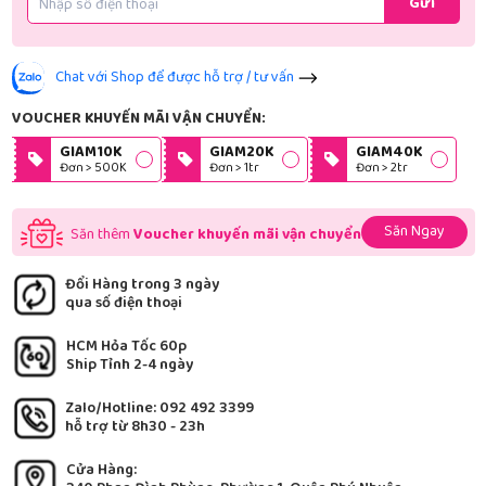
Gửi
Chat với Shop để được hỗ trợ / tư vấn
VOUCHER KHUYẾN MÃI VẬN CHUYỂN:
GIAM10K
GIAM20K
GIAM40K
Đơn > 500K
Đơn > 1tr
Đơn > 2tr
Săn Ngay
Săn thêm
Voucher khuyến mãi vận chuyển
Đổi Hàng trong 3 ngày
qua số điện thoại
HCM Hỏa Tốc 60p
Ship Tỉnh 2-4 ngày
Zalo/Hotline: 092 492 3399
hỗ trợ từ 8h30 - 23h
Cửa Hàng: