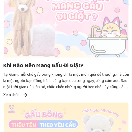
Khi Nào Nên Mang Gấu Đi Giặt?
Tại Gomi, mỗi chú gấu bông không chỉ là một món quà dễ thương, mà còn
là một người bạn đồng hành cùng bạn qua từng ngày, từng cảm xúc. Sau
một thời gian dài gắn bó, chắc chắn những người bạn nhỏ này cũng cần
được chăm sóc để giữ mãi vẻ ngoài xinh xắn và thơm tho như ngày đầu.
Xem thêm