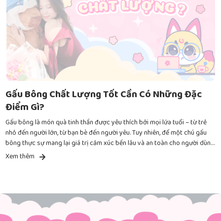
Gấu Bông Chất Lượng Tốt Cần Có Những Đặc
Điểm Gì?
Gấu bông là món quà tinh thần được yêu thích bởi mọi lứa tuổi – từ trẻ
nhỏ đến người lớn, từ bạn bè đến người yêu. Tuy nhiên, để một chú gấu
bông thực sự mang lại giá trị cảm xúc bền lâu và an toàn cho người dùng,
bạn cần quan tâm đến chất lượng của sản phẩm, chứ không chỉ dừng lại
Xem thêm
ở vẻ ngoài đáng yêu.