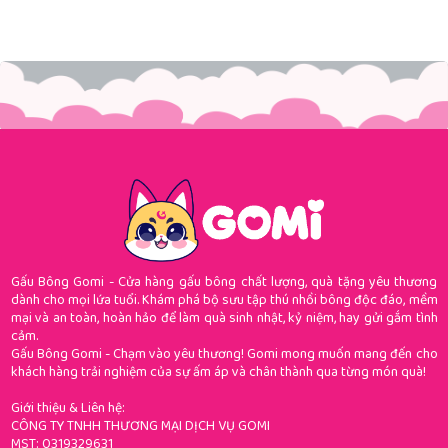
Gấu Bông Gomi - Cửa hàng gấu bông chất lượng, quà tặng yêu thương
dành cho mọi lứa tuổi. Khám phá bộ sưu tập thú nhồi bông độc đáo, mềm
mại và an toàn, hoàn hảo để làm quà sinh nhật, kỷ niệm, hay gửi gắm tình
cảm.
Gấu Bông Gomi - Chạm vào yêu thương! Gomi mong muốn mang đến cho
khách hàng trải nghiệm của sự ấm áp và chân thành qua từng món quà!
Giới thiệu & Liên hệ:
CÔNG TY TNHH THƯƠNG MẠI DỊCH VỤ GOMI
MST: 0319329631