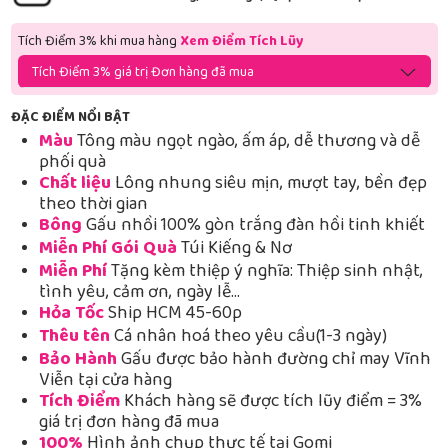
Tích Điểm 3% khi mua hàng
Xem Điểm Tích Lũy
Tích Điểm 3% giá trị Đơn hàng đã mua
ĐẶC ĐIỂM NỔI BẬT
Màu
Tông màu ngọt ngào, ấm áp, dễ thương và dễ
phối quà
Chất liệu
Lông nhung siêu mịn, mượt tay, bền đẹp
theo thời gian
Bông
Gấu nhồi 100% gòn trắng đàn hồi tinh khiết
Miễn Phí Gói Quà
Túi Kiếng & Nơ
Miễn Phí
Tặng kèm thiệp ý nghĩa: Thiệp sinh nhật,
tình yêu, cảm ơn, ngày lễ…
Hỏa Tốc
Ship HCM 45-60p
Thêu tên
Cá nhân hoá theo yêu cầu(1-3 ngày)
Bảo Hành
Gấu được bảo hành đường chỉ may Vĩnh
Viễn tại cửa hàng
Tích Điểm
Khách hàng sẽ được tích lũy điểm = 3%
giá trị đơn hàng đã mua
100%
Hình ảnh chụp thực tế tại Gomi