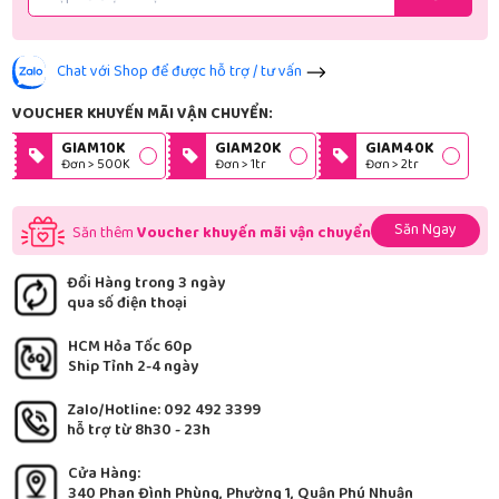
Chat với Shop để được hỗ trợ / tư vấn
VOUCHER KHUYẾN MÃI VẬN CHUYỂN:
GIAM10K
GIAM20K
GIAM40K
Đơn > 500K
Đơn > 1tr
Đơn > 2tr
Săn Ngay
Săn thêm
Voucher khuyến mãi vận chuyển
Đổi Hàng trong 3 ngày
qua số điện thoại
HCM Hỏa Tốc 60p
Ship Tỉnh 2-4 ngày
Zalo/Hotline: 092 492 3399
hỗ trợ từ 8h30 - 23h
Cửa Hàng:
340 Phan Đình Phùng, Phường 1, Quận Phú Nhuận