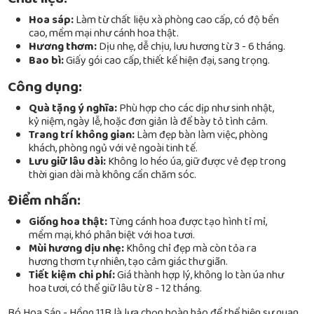
Hoa sáp:
Làm từ chất liệu xà phòng cao cấp, có độ bền
cao, mềm mại như cánh hoa thật.
Hương thơm:
Dịu nhẹ, dễ chịu, lưu hương từ 3 - 6 tháng.
Bao bì:
Giấy gói cao cấp, thiết kế hiện đại, sang trọng.
Công dụng:
Quà tặng ý nghĩa:
Phù hợp cho các dịp như sinh nhật,
kỷ niệm, ngày lễ, hoặc đơn giản là để bày tỏ tình cảm.
Trang trí không gian:
Làm đẹp bàn làm việc, phòng
khách, phòng ngủ với vẻ ngoài tinh tế.
Lưu giữ lâu dài:
Không lo héo úa, giữ được vẻ đẹp trong
thời gian dài mà không cần chăm sóc.
Điểm nhấn:
Giống hoa thật:
Từng cánh hoa được tạo hình tỉ mỉ,
mềm mại, khó phân biệt với hoa tươi.
Mùi hương dịu nhẹ:
Không chỉ đẹp mà còn tỏa ra
hương thơm tự nhiên, tạo cảm giác thư giãn.
Tiết kiệm chi phí:
Giá thành hợp lý, không lo tàn úa như
hoa tươi, có thể giữ lâu từ 8 - 12 tháng.
Bó Hoa Sáp - Hồng 11B là lựa chọn hoàn hảo để thể hiện sự quan