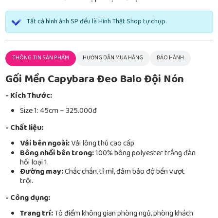
Tất cả hình ảnh SP đều là Hình Thật Shop tự chụp.
THÔNG TIN SẢN PHẨM
HƯỚNG DẪN MUA HÀNG
BẢO HÀNH
Gối Mền Capybara Đeo Balo Đội Nón
- Kích Thước:
Size 1: 45cm – 325.000đ
- Chất liệu:
Vải bên ngoài:
Vải lông thú cao cấp.
Bông nhồi bên trong:
100% bông polyester trắng đàn
hồi loại 1.
Đường may:
Chắc chắn, tỉ mỉ, đảm bảo độ bền vượt
trội.
- Công dụng:
Trang trí:
Tô điểm không gian phòng ngủ, phòng khách