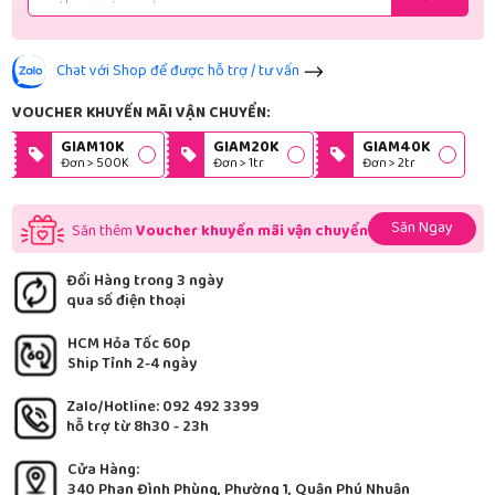
Chat với Shop để được hỗ trợ / tư vấn
VOUCHER KHUYẾN MÃI VẬN CHUYỂN:
GIAM10K
GIAM20K
GIAM40K
Đơn > 500K
Đơn > 1tr
Đơn > 2tr
Săn Ngay
Săn thêm
Voucher khuyến mãi vận chuyển
Đổi Hàng trong 3 ngày
qua số điện thoại
HCM Hỏa Tốc 60p
Ship Tỉnh 2-4 ngày
Zalo/Hotline: 092 492 3399
hỗ trợ từ 8h30 - 23h
Cửa Hàng:
340 Phan Đình Phùng, Phường 1, Quận Phú Nhuận