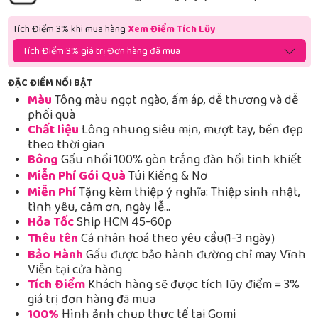
Tích Điểm 3% khi mua hàng
Xem Điểm Tích Lũy
Tích Điểm 3% giá trị Đơn hàng đã mua
ĐẶC ĐIỂM NỔI BẬT
Màu
Tông màu ngọt ngào, ấm áp, dễ thương và dễ
phối quà
Chất liệu
Lông nhung siêu mịn, mượt tay, bền đẹp
theo thời gian
Bông
Gấu nhồi 100% gòn trắng đàn hồi tinh khiết
Miễn Phí Gói Quà
Túi Kiếng & Nơ
Miễn Phí
Tặng kèm thiệp ý nghĩa: Thiệp sinh nhật,
tình yêu, cảm ơn, ngày lễ…
Hỏa Tốc
Ship HCM 45-60p
Thêu tên
Cá nhân hoá theo yêu cầu(1-3 ngày)
Bảo Hành
Gấu được bảo hành đường chỉ may Vĩnh
Viễn tại cửa hàng
Tích Điểm
Khách hàng sẽ được tích lũy điểm = 3%
giá trị đơn hàng đã mua
100%
Hình ảnh chụp thực tế tại Gomi