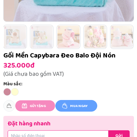
Gối Mền Capybara Đeo Balo Đội Nón
325.000đ
(Giá chưa bao gồm VAT)
Màu sắc:
GỬI TẶNG
MUA NGAY
Đặt hàng nhanh
Gửi