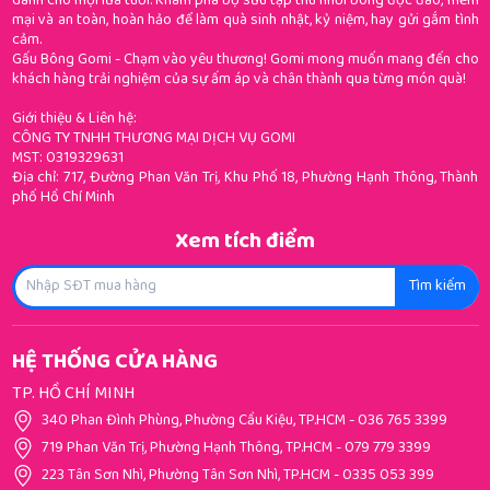
dành cho mọi lứa tuổi. Khám phá bộ sưu tập thú nhồi bông độc đáo, mềm
mại và an toàn, hoàn hảo để làm quà sinh nhật, kỷ niệm, hay gửi gắm tình
cảm.
Gấu Bông Gomi - Chạm vào yêu thương! Gomi mong muốn mang đến cho
khách hàng trải nghiệm của sự ấm áp và chân thành qua từng món quà!
Giới thiệu & Liên hệ:
CÔNG TY TNHH THƯƠNG MẠI DỊCH VỤ GOMI
MST: 0319329631
Địa chỉ: 717, Đường Phan Văn Trị, Khu Phố 18, Phường Hạnh Thông, Thành
phố Hồ Chí Minh
Xem tích điểm
Tìm kiếm
HỆ THỐNG CỬA HÀNG
TP. HỒ CHÍ MINH
340 Phan Đình Phùng, Phường Cầu Kiệu, TP.HCM
-
036 765 3399
719 Phan Văn Trị, Phường Hạnh Thông, TP.HCM
-
079 779 3399
223 Tân Sơn Nhì, Phường Tân Sơn Nhì, TP.HCM
-
0335 053 399