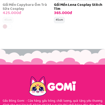
Gối Mền Capybara Ôm Trà
Gối Mền Lena Cosplay Stitch
Sữa Cosplay
Tím
425.000đ
365.000đ
45cm
45cm
Gấu Bông Gomi - Cửa hàng gấu bông chất lượng, quà tặng yêu thương