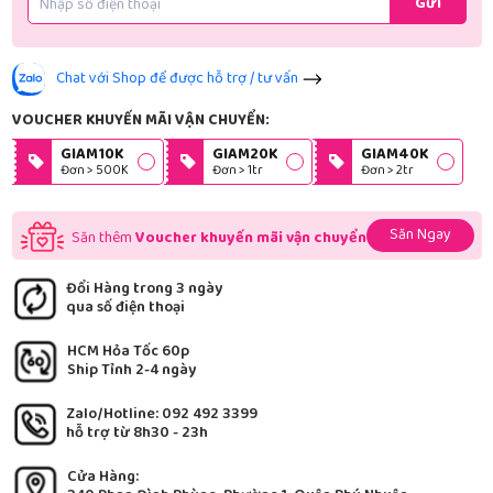
Gửi
Chat với Shop để được hỗ trợ / tư vấn
VOUCHER KHUYẾN MÃI VẬN CHUYỂN:
GIAM10K
GIAM20K
GIAM40K
Đơn > 500K
Đơn > 1tr
Đơn > 2tr
Săn Ngay
Săn thêm
Voucher khuyến mãi vận chuyển
Đổi Hàng trong 3 ngày
qua số điện thoại
HCM Hỏa Tốc 60p
Ship Tỉnh 2-4 ngày
Zalo/Hotline: 092 492 3399
hỗ trợ từ 8h30 - 23h
Cửa Hàng: