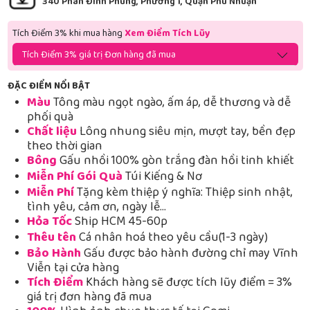
340 Phan Đình Phùng, Phường 1, Quận Phú Nhuận
Tích Điểm 3% khi mua hàng
Xem Điểm Tích Lũy
Tích Điểm 3% giá trị Đơn hàng đã mua
ĐẶC ĐIỂM NỔI BẬT
Màu
Tông màu ngọt ngào, ấm áp, dễ thương và dễ
phối quà
Chất liệu
Lông nhung siêu mịn, mượt tay, bền đẹp
theo thời gian
Bông
Gấu nhồi 100% gòn trắng đàn hồi tinh khiết
Miễn Phí Gói Quà
Túi Kiếng & Nơ
Miễn Phí
Tặng kèm thiệp ý nghĩa: Thiệp sinh nhật,
tình yêu, cảm ơn, ngày lễ…
Hỏa Tốc
Ship HCM 45-60p
Thêu tên
Cá nhân hoá theo yêu cầu(1-3 ngày)
Bảo Hành
Gấu được bảo hành đường chỉ may Vĩnh
Viễn tại cửa hàng
Tích Điểm
Khách hàng sẽ được tích lũy điểm = 3%
giá trị đơn hàng đã mua