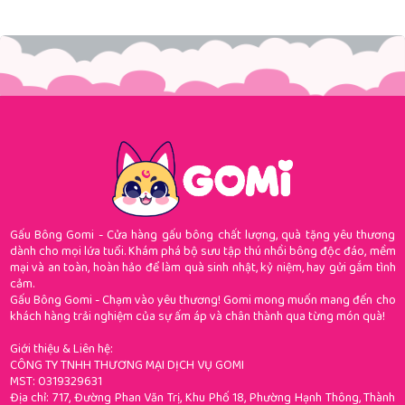
Gấu Bông Gomi - Cửa hàng gấu bông chất lượng, quà tặng yêu thương
dành cho mọi lứa tuổi. Khám phá bộ sưu tập thú nhồi bông độc đáo, mềm
mại và an toàn, hoàn hảo để làm quà sinh nhật, kỷ niệm, hay gửi gắm tình
cảm.
Gấu Bông Gomi - Chạm vào yêu thương! Gomi mong muốn mang đến cho
khách hàng trải nghiệm của sự ấm áp và chân thành qua từng món quà!
Giới thiệu & Liên hệ:
CÔNG TY TNHH THƯƠNG MẠI DỊCH VỤ GOMI
MST: 0319329631
Địa chỉ: 717, Đường Phan Văn Trị, Khu Phố 18, Phường Hạnh Thông, Thành