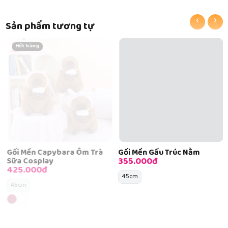
‹
›
Sản phẩm tương tự
Hết hàng
Gối Mền Capybara Ôm Trà
Gối Mền Gấu Trúc Nằm
355.000đ
Sữa Cosplay
425.000đ
45cm
45cm