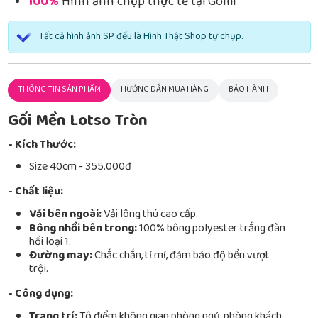
100%
Hình ảnh chụp thực tế tại Gomi
Tất cả hình ảnh SP đều là Hình Thật Shop tự chụp.
THÔNG TIN SẢN PHẨM
HƯỚNG DẪN MUA HÀNG
BẢO HÀNH
Gối Mền Lotso Tròn
- Kích Thước:
Size 40cm - 355.000đ
- Chất liệu:
Vải bên ngoài:
Vải lông thú cao cấp.
Bông nhồi bên trong:
100% bông polyester trắng đàn
hồi loại 1.
Đường may:
Chắc chắn, tỉ mỉ, đảm bảo độ bền vượt
trội.
- Công dụng:
Trang trí:
Tô điểm không gian phòng ngủ, phòng khách