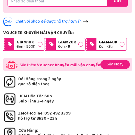
Gửi
Chat với Shop để được hỗ trợ / tư vấn
VOUCHER KHUYẾN MÃI VẬN CHUYỂN:
GIAM10K
GIAM20K
GIAM40K
Đơn > 500K
Đơn > 1tr
Đơn > 2tr
Săn Ngay
Săn thêm
Voucher khuyến mãi vận chuyển
Đổi Hàng trong 3 ngày
qua số điện thoại
HCM Hỏa Tốc 60p
Ship Tỉnh 2-4 ngày
Zalo/Hotline: 092 492 3399
hỗ trợ từ 8h30 - 23h
Cửa Hàng: