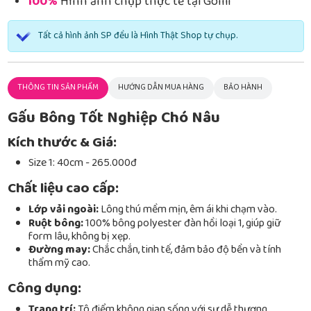
100%
Hình ảnh chụp thực tế tại Gomi
Tất cả hình ảnh SP đều là Hình Thật Shop tự chụp.
THÔNG TIN SẢN PHẨM
HƯỚNG DẪN MUA HÀNG
BẢO HÀNH
Gấu Bông Tốt Nghiệp Chó Nâu
Kích thước & Giá:
Size 1: 40cm - 265.000đ
Chất liệu cao cấp:
Lớp vải ngoài:
Lông thú mềm mịn, êm ái khi chạm vào.
Ruột bông:
100% bông polyester đàn hồi loại 1, giúp giữ
form lâu, không bị xẹp.
Đường may:
Chắc chắn, tinh tế, đảm bảo độ bền và tính
thẩm mỹ cao.
Công dụng:
Trang trí:
Tô điểm không gian sống với sự dễ thương