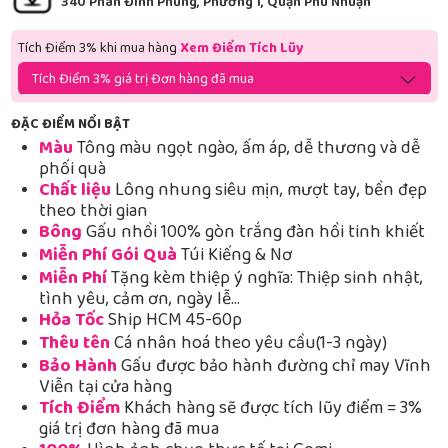
340 Phan Đình Phùng, Phường 1, Quận Phú Nhuận
Tích Điểm 3% khi mua hàng
Xem Điểm Tích Lũy
Tích Điểm 3% giá trị Đơn hàng đã mua
ĐẶC ĐIỂM NỔI BẬT
Màu
Tông màu ngọt ngào, ấm áp, dễ thương và dễ
phối quà
Chất liệu
Lông nhung siêu mịn, mượt tay, bền đẹp
theo thời gian
Bông
Gấu nhồi 100% gòn trắng đàn hồi tinh khiết
Miễn Phí Gói Quà
Túi Kiếng & Nơ
Miễn Phí
Tặng kèm thiệp ý nghĩa: Thiệp sinh nhật,
tình yêu, cảm ơn, ngày lễ…
Hỏa Tốc
Ship HCM 45-60p
Thêu tên
Cá nhân hoá theo yêu cầu(1-3 ngày)
Bảo Hành
Gấu được bảo hành đường chỉ may Vĩnh
Viễn tại cửa hàng
Tích Điểm
Khách hàng sẽ được tích lũy điểm = 3%
giá trị đơn hàng đã mua