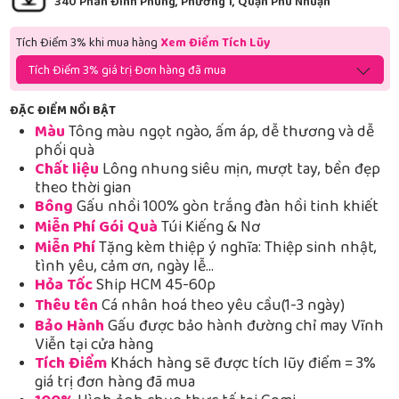
340 Phan Đình Phùng, Phường 1, Quận Phú Nhuận
Tích Điểm 3% khi mua hàng
Xem Điểm Tích Lũy
Tích Điểm 3% giá trị Đơn hàng đã mua
ĐẶC ĐIỂM NỔI BẬT
Màu
Tông màu ngọt ngào, ấm áp, dễ thương và dễ
phối quà
Chất liệu
Lông nhung siêu mịn, mượt tay, bền đẹp
theo thời gian
Bông
Gấu nhồi 100% gòn trắng đàn hồi tinh khiết
Miễn Phí Gói Quà
Túi Kiếng & Nơ
Miễn Phí
Tặng kèm thiệp ý nghĩa: Thiệp sinh nhật,
tình yêu, cảm ơn, ngày lễ…
Hỏa Tốc
Ship HCM 45-60p
Thêu tên
Cá nhân hoá theo yêu cầu(1-3 ngày)
Bảo Hành
Gấu được bảo hành đường chỉ may Vĩnh
Viễn tại cửa hàng
Tích Điểm
Khách hàng sẽ được tích lũy điểm = 3%
giá trị đơn hàng đã mua