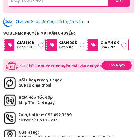
Gửi
Chat với Shop để được hỗ trợ / tư vấn
VOUCHER KHUYẾN MÃI VẬN CHUYỂN:
GIAM10K
GIAM20K
GIAM40K
Đơn > 500K
Đơn > 1tr
Đơn > 2tr
Săn Ngay
Săn thêm
Voucher khuyến mãi vận chuyển
Đổi Hàng trong 3 ngày
qua số điện thoại
HCM Hỏa Tốc 60p
Ship Tỉnh 2-4 ngày
Zalo/Hotline: 092 492 3399
hỗ trợ từ 8h30 - 23h
Cửa Hàng: