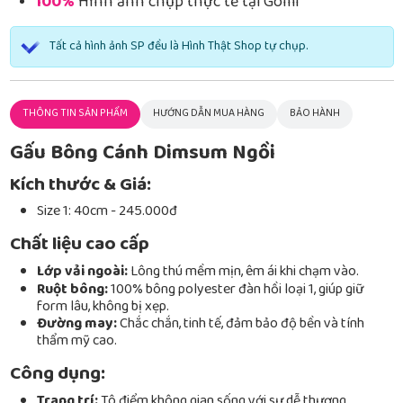
100%
Hình ảnh chụp thực tế tại Gomi
Tất cả hình ảnh SP đều là Hình Thật Shop tự chụp.
THÔNG TIN SẢN PHẨM
HƯỚNG DẪN MUA HÀNG
BẢO HÀNH
Gấu Bông Cánh Dimsum Ngồi
Kích thước & Giá:
Size 1: 40cm - 245.000đ
Chất liệu cao cấp
Lớp vải ngoài:
Lông thú mềm mịn, êm ái khi chạm vào.
Ruột bông:
100% bông polyester đàn hồi loại 1, giúp giữ
form lâu, không bị xẹp.
Đường may:
Chắc chắn, tinh tế, đảm bảo độ bền và tính
thẩm mỹ cao.
Công dụng:
Trang trí:
Tô điểm không gian sống với sự dễ thương