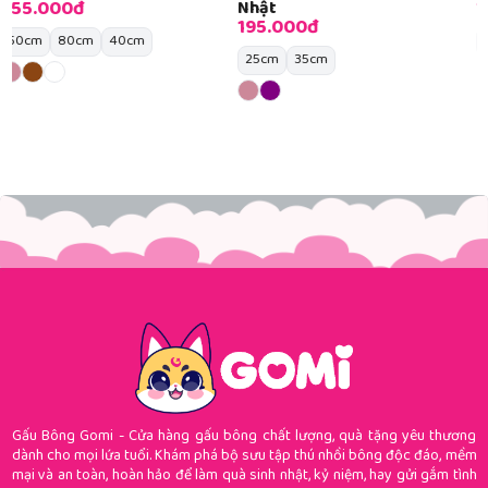
195.000đ
Nhật
195.000đ
30cm
45cm
25cm
35cm
Gấu Bông Gomi - Cửa hàng gấu bông chất lượng, quà tặng yêu thương
dành cho mọi lứa tuổi. Khám phá bộ sưu tập thú nhồi bông độc đáo, mềm
mại và an toàn, hoàn hảo để làm quà sinh nhật, kỷ niệm, hay gửi gắm tình