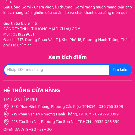
cảm.
Gấu Bông Gomi - Chạm vào yêu thương! Gomi mong muốn mang đến cho
khách hàng trải nghiệm của sự ấm áp và chân thành qua từng món quà!
Giới thiệu & Liên hệ:
CÔNG TY TNHH THƯƠNG MẠI DỊCH VỤ GOMI
MST: 0319329631
Địa chỉ: 717, Đường Phan Văn Trị, Khu Phố 18, Phường Hạnh Thông, Thành
phố Hồ Chí Minh
Xem tích điểm
Tìm kiếm
HỆ THỐNG CỬA HÀNG
TP. HỒ CHÍ MINH
340 Phan Đình Phùng, Phường Cầu Kiệu, TP.HCM
-
036 765 3399
719 Phan Văn Trị, Phường Hạnh Thông, TP.HCM
-
079 779 3399
223 Tân Sơn Nhì, Phường Tân Sơn Nhì, TP.HCM
-
0335 053 399
OPEN DAILY: 8H30 - 23H00