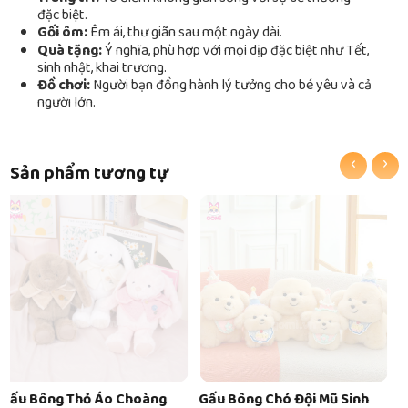
đặc biệt.
Gối ôm:
Êm ái, thư giãn sau một ngày dài.
Quà tặng:
Ý nghĩa, phù hợp với mọi dịp đặc biệt như Tết,
sinh nhật, khai trương.
Đồ chơi:
Người bạn đồng hành lý tưởng cho bé yêu và cả
người lớn.
‹
›
Sản phẩm tương tự
Hết hàng
Gấu Bông Chó Đội Mũ Sinh
Gấu Bông Capybara Trái Bơ