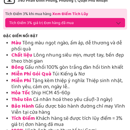
340 Phan Đình Phùng, Phường 1, Quận Phú Nhuận
Tích Điểm 3% khi mua hàng
Xem Điểm Tích Lũy
Tích Điểm 3% giá trị Đơn hàng đã mua
ĐẶC ĐIỂM NỔI BẬT
Màu
Tông màu ngọt ngào, ấm áp, dễ thương và dễ
phối quà
Chất liệu
Lông nhung siêu mịn, mượt tay, bền đẹp
theo thời gian
Bông
Gấu nhồi 100% gòn trắng đàn hồi tinh khiết
Miễn Phí Gói Quà
Túi Kiếng & Nơ
Miễn Phí
Tặng kèm thiệp ý nghĩa: Thiệp sinh nhật,
tình yêu, cảm ơn, ngày lễ…
Hỏa Tốc
Ship HCM 45-60p
Thêu tên
Cá nhân hoá theo yêu cầu(1-3 ngày)
Bảo Hành
Gấu được bảo hành đường chỉ may Vĩnh
Viễn tại cửa hàng
Tích Điểm
Khách hàng sẽ được tích lũy điểm = 3%
giá trị đơn hàng đã mua