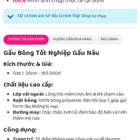
100%
Hình ảnh chụp thực tế tại Gomi
Tất cả hình ảnh SP đều là Hình Thật Shop tự chụp.
THÔNG TIN SẢN PHẨM
HƯỚNG DẪN MUA HÀNG
BẢO HÀNH
Gấu Bông Tốt Nghiệp Gấu Nâu
Kích thước & Giá:
Size 1: 35cm - 165.000đ
Chất liệu cao cấp:
Lớp vải ngoài:
Lông thú mềm mịn, êm ái khi chạm vào.
Ruột bông:
100% bông polyester đàn hồi loại 1, giúp giữ
form lâu, không bị xẹp.
Đường may:
Chắc chắn, tinh tế, đảm bảo độ bền và tính
thẩm mỹ cao.
Công dụng:
Trang trí:
Tô điểm không gian sống với sự dễ thương