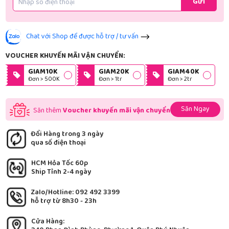
Gửi
Chat với Shop để được hỗ trợ / tư vấn
VOUCHER KHUYẾN MÃI VẬN CHUYỂN:
GIAM10K
GIAM20K
GIAM40K
Đơn > 500K
Đơn > 1tr
Đơn > 2tr
Săn Ngay
Săn thêm
Voucher khuyến mãi vận chuyển
Đổi Hàng trong 3 ngày
qua số điện thoại
HCM Hỏa Tốc 60p
Ship Tỉnh 2-4 ngày
Zalo/Hotline: 092 492 3399
hỗ trợ từ 8h30 - 23h
Cửa Hàng: