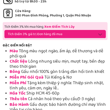
hỗ trợ từ 8h30 - 23h
Cửa Hàng:
340 Phan Đình Phùng, Phường 1, Quận Phú Nhuận
Tích Điểm 3% khi mua hàng
Xem Điểm Tích Lũy
Tích Điểm 3% giá trị Đơn hàng đã mua
ĐẶC ĐIỂM NỔI BẬT
Màu
Tông màu ngọt ngào, ấm áp, dễ thương và dễ
phối quà
Chất liệu
Lông nhung siêu mịn, mượt tay, bền đẹp
theo thời gian
Bông
Gấu nhồi 100% gòn trắng đàn hồi tinh khiết
Miễn Phí Gói Quà
Túi Kiếng & Nơ
Miễn Phí
Tặng kèm thiệp ý nghĩa: Thiệp sinh nhật,
tình yêu, cảm ơn, ngày lễ…
Hỏa Tốc
Ship HCM 45-60p
Thêu tên
Cá nhân hoá theo yêu cầu(1-3 ngày)
Bảo Hành
Gấu được bảo hành đường chỉ may Vĩnh