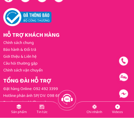
HỖ TRỢ KHÁCH HÀNG
Chính sách chung
Bảo hành & Đổi trả
Giới thiệu & Liên hệ
Câu hỏi thường gặp
Chính sách vận chuyển
TỔNG ĐÀI HỖ TRỢ
Đặt hàng Online:
092 492 3399
Hotline phản ánh SP/ DV:
098 681 3392
Email:
gomi.cskh@gmail.com
PHƯƠNG THỨC THANH TOÁN
Sản phẩm
Tin tức
Chi nhánh
Videos