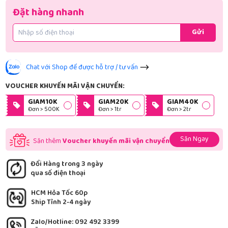
Đặt hàng nhanh
Gửi
Chat với Shop để được hỗ trợ / tư vấn
VOUCHER KHUYẾN MÃI VẬN CHUYỂN:
GIAM10K
GIAM20K
GIAM40K
Đơn > 500K
Đơn > 1tr
Đơn > 2tr
Săn Ngay
Săn thêm
Voucher khuyến mãi vận chuyển
Đổi Hàng trong 3 ngày
qua số điện thoại
HCM Hỏa Tốc 60p
Ship Tỉnh 2-4 ngày
Zalo/Hotline: 092 492 3399