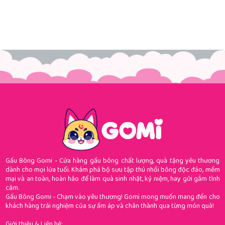
Gấu Bông Gomi - Cửa hàng gấu bông chất lượng, quà tặng yêu thương
dành cho mọi lứa tuổi. Khám phá bộ sưu tập thú nhồi bông độc đáo, mềm
mại và an toàn, hoàn hảo để làm quà sinh nhật, kỷ niệm, hay gửi gắm tình
cảm.
Gấu Bông Gomi - Chạm vào yêu thương! Gomi mong muốn mang đến cho
khách hàng trải nghiệm của sự ấm áp và chân thành qua từng món quà!
Giới thiệu & Liên hệ: