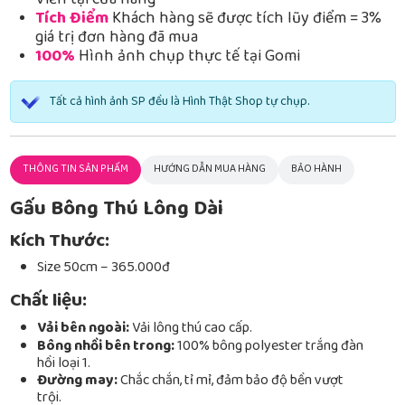
Viễn tại cửa hàng
Tích Điểm
Khách hàng sẽ được tích lũy điểm = 3%
giá trị đơn hàng đã mua
100%
Hình ảnh chụp thực tế tại Gomi
Tất cả hình ảnh SP đều là Hình Thật Shop tự chụp.
THÔNG TIN SẢN PHẨM
HƯỚNG DẪN MUA HÀNG
BẢO HÀNH
Gấu Bông Thú Lông Dài
Kích Thước:
Size 50cm – 365.000đ
Chất liệu:
Vải bên ngoài:
Vải lông thú cao cấp.
Bông nhồi bên trong:
100% bông polyester trắng đàn
hồi loại 1.
Đường may:
Chắc chắn, tỉ mỉ, đảm bảo độ bền vượt
trội.