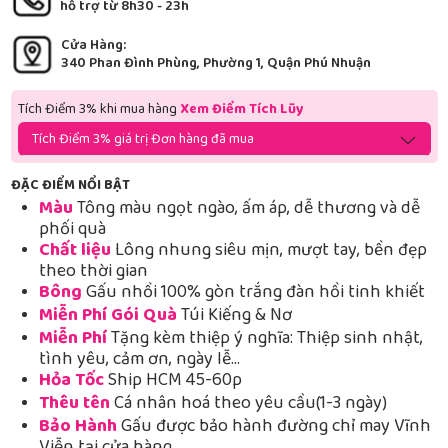
hỗ trợ từ 8h30 - 23h
Cửa Hàng:
340 Phan Đình Phùng, Phường 1, Quận Phú Nhuận
Tích Điểm 3% khi mua hàng
Xem Điểm Tích Lũy
Tích Điểm 3% giá trị Đơn hàng đã mua
ĐẶC ĐIỂM NỔI BẬT
Màu
Tông màu ngọt ngào, ấm áp, dễ thương và dễ
phối quà
Chất liệu
Lông nhung siêu mịn, mượt tay, bền đẹp
theo thời gian
Bông
Gấu nhồi 100% gòn trắng đàn hồi tinh khiết
Miễn Phí Gói Quà
Túi Kiếng & Nơ
Miễn Phí
Tặng kèm thiệp ý nghĩa: Thiệp sinh nhật,
tình yêu, cảm ơn, ngày lễ…
Hỏa Tốc
Ship HCM 45-60p
Thêu tên
Cá nhân hoá theo yêu cầu(1-3 ngày)
Bảo Hành
Gấu được bảo hành đường chỉ may Vĩnh