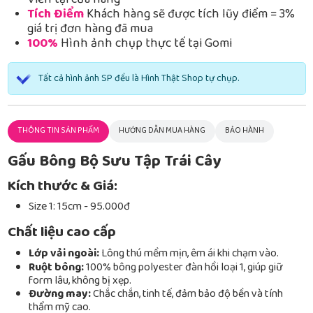
Viễn tại cửa hàng
Tích Điểm
Khách hàng sẽ được tích lũy điểm = 3%
giá trị đơn hàng đã mua
100%
Hình ảnh chụp thực tế tại Gomi
Tất cả hình ảnh SP đều là Hình Thật Shop tự chụp.
THÔNG TIN SẢN PHẨM
HƯỚNG DẪN MUA HÀNG
BẢO HÀNH
Gấu Bông Bộ Sưu Tập Trái Cây
Kích thước & Giá:
Size 1: 15cm - 95.000đ
Chất liệu cao cấp
Lớp vải ngoài:
Lông thú mềm mịn, êm ái khi chạm vào.
Ruột bông:
100% bông polyester đàn hồi loại 1, giúp giữ
form lâu, không bị xẹp.
Đường may:
Chắc chắn, tinh tế, đảm bảo độ bền và tính
thẩm mỹ cao.