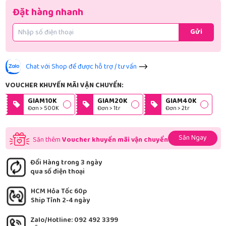
Đặt hàng nhanh
Gửi
Chat với Shop để được hỗ trợ / tư vấn
VOUCHER KHUYẾN MÃI VẬN CHUYỂN:
GIAM10K
GIAM20K
GIAM40K
Đơn > 500K
Đơn > 1tr
Đơn > 2tr
Săn Ngay
Săn thêm
Voucher khuyến mãi vận chuyển
Đổi Hàng trong 3 ngày
qua số điện thoại
HCM Hỏa Tốc 60p
Ship Tỉnh 2-4 ngày
Zalo/Hotline: 092 492 3399