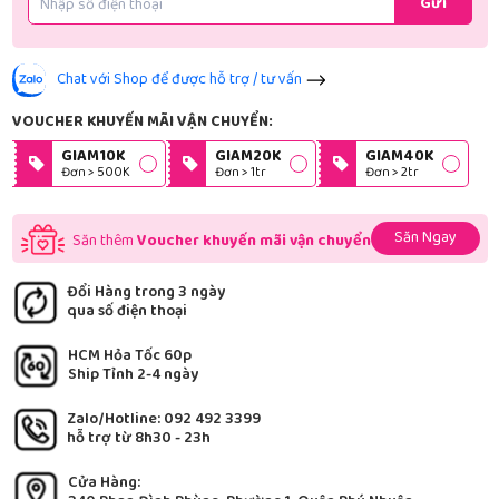
Gửi
Chat với Shop để được hỗ trợ / tư vấn
VOUCHER KHUYẾN MÃI VẬN CHUYỂN:
GIAM10K
GIAM20K
GIAM40K
Đơn > 500K
Đơn > 1tr
Đơn > 2tr
Săn Ngay
Săn thêm
Voucher khuyến mãi vận chuyển
Đổi Hàng trong 3 ngày
qua số điện thoại
HCM Hỏa Tốc 60p
Ship Tỉnh 2-4 ngày
Zalo/Hotline: 092 492 3399
hỗ trợ từ 8h30 - 23h
Cửa Hàng: