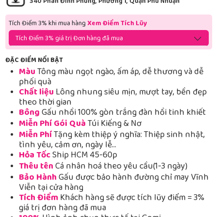
340 Phan Đình Phùng, Phường 1, Quận Phú Nhuận
Tích Điểm 3% khi mua hàng
Xem Điểm Tích Lũy
Tích Điểm 3% giá trị Đơn hàng đã mua
ĐẶC ĐIỂM NỔI BẬT
Màu
Tông màu ngọt ngào, ấm áp, dễ thương và dễ
phối quà
Chất liệu
Lông nhung siêu mịn, mượt tay, bền đẹp
theo thời gian
Bông
Gấu nhồi 100% gòn trắng đàn hồi tinh khiết
Miễn Phí Gói Quà
Túi Kiếng & Nơ
Miễn Phí
Tặng kèm thiệp ý nghĩa: Thiệp sinh nhật,
tình yêu, cảm ơn, ngày lễ…
Hỏa Tốc
Ship HCM 45-60p
Thêu tên
Cá nhân hoá theo yêu cầu(1-3 ngày)
Bảo Hành
Gấu được bảo hành đường chỉ may Vĩnh
Viễn tại cửa hàng
Tích Điểm
Khách hàng sẽ được tích lũy điểm = 3%
giá trị đơn hàng đã mua