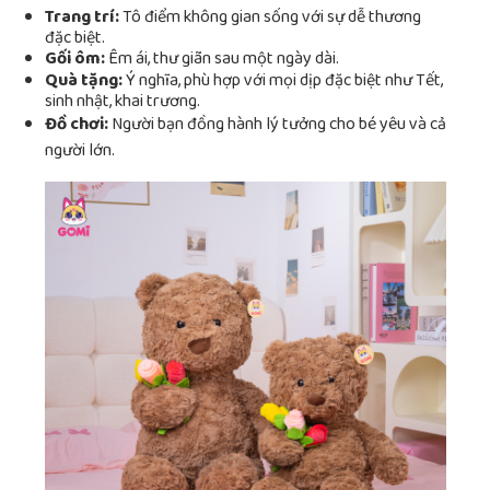
Trang trí:
Tô điểm không gian sống với sự dễ thương
đặc biệt.
Gối ôm:
Êm ái, thư giãn sau một ngày dài.
Quà tặng:
Ý nghĩa, phù hợp với mọi dịp đặc biệt như Tết,
sinh nhật, khai trương.
Đồ chơi:
Người bạn đồng hành lý tưởng cho bé yêu và cả
người lớn.