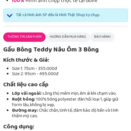
100%
Hình ảnh chụp thực tế tại Gomi
Tất cả hình ảnh SP đều là Hình Thật Shop tự chụp.
THÔNG TIN SẢN PHẨM
HƯỚNG DẪN MUA HÀNG
BẢO HÀNH
Gấu Bông Teddy Nâu Ôm 3 Bông
Kích thước & Giá:
Size 1: 75cm - 355.000đ
Size 2: 95cm - 495.000đ
Chất liệu cao cấp
Lớp vải ngoài:
Lông thú mềm mịn, êm ái khi chạm vào.
Ruột bông:
100% bông polyester đàn hồi loại 1, giúp giữ
form lâu, không bị xẹp.
Đường may:
Chắc chắn, tinh tế, đảm bảo độ bền và tính
thẩm mỹ cao.
Công dụng: