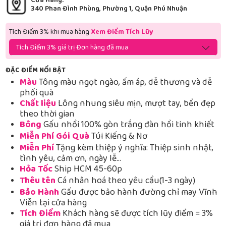
Cửa Hàng:
340 Phan Đình Phùng, Phường 1, Quận Phú Nhuận
Tích Điểm 3% khi mua hàng
Xem Điểm Tích Lũy
Tích Điểm 3% giá trị Đơn hàng đã mua
ĐẶC ĐIỂM NỔI BẬT
Màu
Tông màu ngọt ngào, ấm áp, dễ thương và dễ
phối quà
Chất liệu
Lông nhung siêu mịn, mượt tay, bền đẹp
theo thời gian
Bông
Gấu nhồi 100% gòn trắng đàn hồi tinh khiết
Miễn Phí Gói Quà
Túi Kiếng & Nơ
Miễn Phí
Tặng kèm thiệp ý nghĩa: Thiệp sinh nhật,
tình yêu, cảm ơn, ngày lễ…
Hỏa Tốc
Ship HCM 45-60p
Thêu tên
Cá nhân hoá theo yêu cầu(1-3 ngày)
Bảo Hành
Gấu được bảo hành đường chỉ may Vĩnh
Viễn tại cửa hàng
Tích Điểm
Khách hàng sẽ được tích lũy điểm = 3%
giá trị đơn hàng đã mua