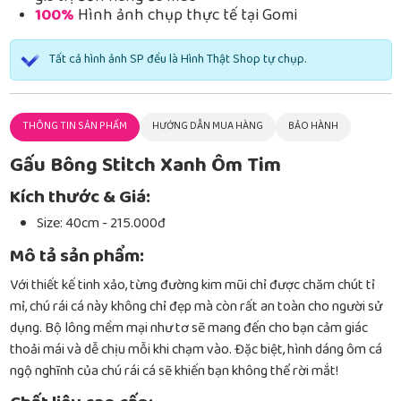
100%
Hình ảnh chụp thực tế tại Gomi
Tất cả hình ảnh SP đều là Hình Thật Shop tự chụp.
THÔNG TIN SẢN PHẨM
HƯỚNG DẪN MUA HÀNG
BẢO HÀNH
Gấu Bông Stitch Xanh Ôm Tim
Kích thước & Giá:
Size: 40cm - 215.000đ
Mô tả sản phẩm:
Với thiết kế tinh xảo, từng đường kim mũi chỉ được chăm chút tỉ
mỉ, chú rái cá này không chỉ đẹp mà còn rất an toàn cho người sử
dụng. Bộ lông mềm mại như tơ sẽ mang đến cho bạn cảm giác
thoải mái và dễ chịu mỗi khi chạm vào. Đặc biệt, hình dáng ôm cá
ngộ nghĩnh của chú rái cá sẽ khiến bạn không thể rời mắt!