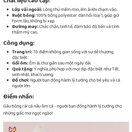
Chất liệu cao cấp:
Lớp vải ngoài:
Lông thú mềm mịn, êm ái khi chạm vào.
Ruột bông:
100% bông polyester đàn hồi loại 1, giúp giữ
form lâu, không bị xẹp.
Đường may:
Chắc chắn, tinh tế, đảm bảo độ bền và tính
thẩm mỹ cao.
Công dụng:
Trang trí:
Tô điểm không gian sống với sự dễ thương
đặc biệt.
Gối ôm:
Êm ái, thư giãn sau một ngày dài.
Quà tặng:
Ý nghĩa, phù hợp với mọi dịp đặc biệt như Tết,
sinh nhật, khai trương.
Đồ chơi:
Người bạn đồng hành lý tưởng cho bé yêu và cả
người lớn.
Điểm nhấn:
Gấu bông rái cá nâu ôm cá - người bạn đồng hành lý tưởng cho
những giấc mơ ngọt ngào!