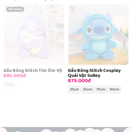
Hết hàng
Gấu Bông Stitch Tím Ôm Vịt
Gấu Bông Stitch Cosplay
695.000đ
Quái Vật Sulley
875.000đ
75cm
35cm
55cm
70cm
90cm