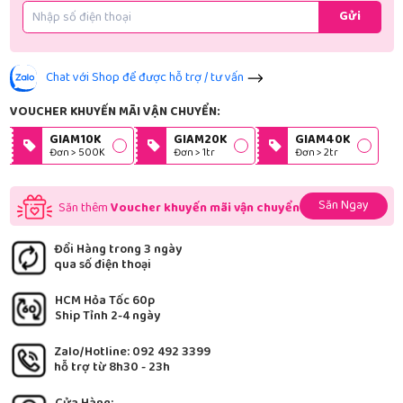
Gửi
Chat với Shop để được hỗ trợ / tư vấn
VOUCHER KHUYẾN MÃI VẬN CHUYỂN:
GIAM10K
GIAM20K
GIAM40K
Đơn > 500K
Đơn > 1tr
Đơn > 2tr
Săn Ngay
Săn thêm
Voucher khuyến mãi vận chuyển
Đổi Hàng trong 3 ngày
qua số điện thoại
HCM Hỏa Tốc 60p
Ship Tỉnh 2-4 ngày
Zalo/Hotline: 092 492 3399
hỗ trợ từ 8h30 - 23h