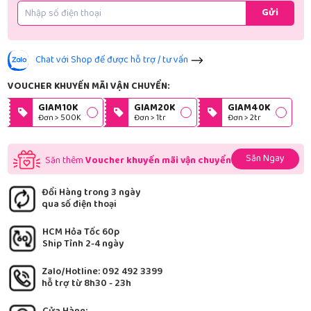
Gửi
Chat với Shop để được hỗ trợ / tư vấn
VOUCHER KHUYẾN MÃI VẬN CHUYỂN:
GIAM10K
GIAM20K
GIAM40K
Đơn > 500K
Đơn > 1tr
Đơn > 2tr
Săn Ngay
Săn thêm
Voucher khuyến mãi vận chuyển
Đổi Hàng trong 3 ngày
qua số điện thoại
HCM Hỏa Tốc 60p
Ship Tỉnh 2-4 ngày
Zalo/Hotline: 092 492 3399
hỗ trợ từ 8h30 - 23h