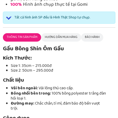
100%
Hình ảnh chụp thực tế tại Gomi
Tất cả hình ảnh SP đều là Hình Thật Shop tự chụp.
THÔNG TIN SẢN PHẨM
HƯỚNG DẪN MUA HÀNG
BẢO HÀNH
Gấu Bông Shin Ôm Gấu
Kích Thước:
Size 1: 35cm – 215.000đ
Size 2: 50cm – 295.000đ
Chất liệu
Vải bên ngoài:
Vải lông thú cao cấp.
Bông nhồi bên trong:
100% bông polyester trắng đàn
hồi loại 1.
Đường may:
Chắc chắn, tỉ mỉ, đảm bảo độ bền vượt
trội.