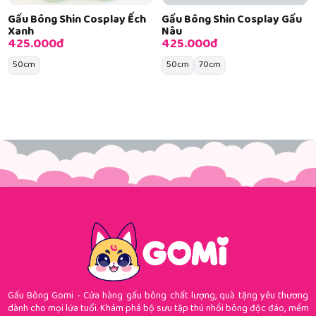
Gấu Bông Shin Cosplay Ếch
Gấu Bông Shin Cosplay Gấu
Xanh
Nâu
425.000đ
425.000đ
50cm
50cm
70cm
Gấu Bông Gomi - Cửa hàng gấu bông chất lượng, quà tặng yêu thương
dành cho mọi lứa tuổi. Khám phá bộ sưu tập thú nhồi bông độc đáo, mềm