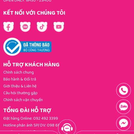
OPEN DAILY: 8H30 - 23H00
KẾT NỐI VỚI CHÚNG TÔI
HỖ TRỢ KHÁCH HÀNG
Chính sách chung
Bảo hành & Đổi trả
Giới thiệu & Liên hệ
Câu hỏi thường gặp
Chính sách vận chuyển
TỔNG ĐÀI HỖ TRỢ
Đặt hàng Online:
092 492 3399
Hotline phản ánh SP/ DV:
098 681 3392
Email:
gomi.cskh@gmail.com