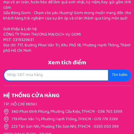
mại và an toàn, hoàn hảo để làm quà sinh nhật, kỷ niệm, hay gửi gắm tình
cảm.
Gấu Bông Gomi - Chạm vào yêu thương! Gomi mong muốn mang đến cho
khách hàng trải nghiệm của sự ấm áp và chân thành qua từng món quà!
Giới thiệu & Liên hệ:
CÔNG TY TNHH THƯƠNG MẠI DỊCH VỤ GOMI
MST: 0319329631
Địa chỉ: 717, Đường Phan Văn Trị, Khu Phố 18, Phường Hạnh Thông, Thành
phố Hồ Chí Minh
Xem tích điểm
Tìm kiếm
HỆ THỐNG CỬA HÀNG
TP. HỒ CHÍ MINH
340 Phan Đình Phùng, Phường Cầu Kiệu, TP.HCM
-
036 765 3399
719 Phan Văn Trị, Phường Hạnh Thông, TP.HCM
-
079 779 3399
223 Tân Sơn Nhì, Phường Tân Sơn Nhì, TP.HCM
-
0335 053 399