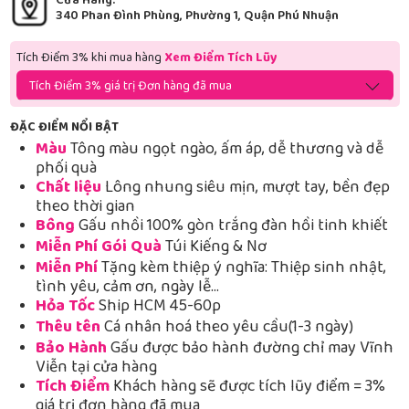
Cửa Hàng:
340 Phan Đình Phùng, Phường 1, Quận Phú Nhuận
Tích Điểm 3% khi mua hàng
Xem Điểm Tích Lũy
Tích Điểm 3% giá trị Đơn hàng đã mua
ĐẶC ĐIỂM NỔI BẬT
Màu
Tông màu ngọt ngào, ấm áp, dễ thương và dễ
phối quà
Chất liệu
Lông nhung siêu mịn, mượt tay, bền đẹp
theo thời gian
Bông
Gấu nhồi 100% gòn trắng đàn hồi tinh khiết
Miễn Phí Gói Quà
Túi Kiếng & Nơ
Miễn Phí
Tặng kèm thiệp ý nghĩa: Thiệp sinh nhật,
tình yêu, cảm ơn, ngày lễ…
Hỏa Tốc
Ship HCM 45-60p
Thêu tên
Cá nhân hoá theo yêu cầu(1-3 ngày)
Bảo Hành
Gấu được bảo hành đường chỉ may Vĩnh
Viễn tại cửa hàng
Tích Điểm
Khách hàng sẽ được tích lũy điểm = 3%
giá trị đơn hàng đã mua