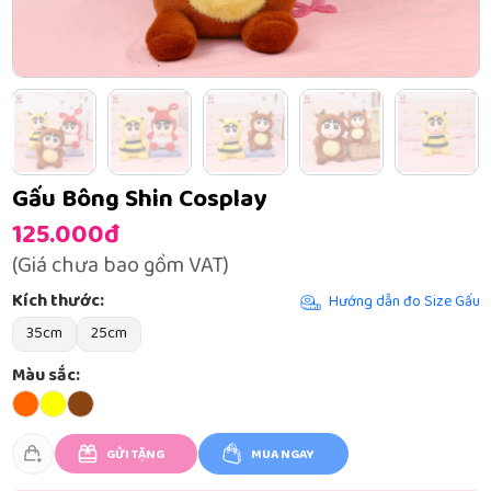
Gấu Bông Shin Cosplay
125.000đ
(Giá chưa bao gồm VAT)
Kích thước:
Hướng dẫn đo Size Gấu
35cm
25cm
Màu sắc:
GỬI TẶNG
MUA NGAY