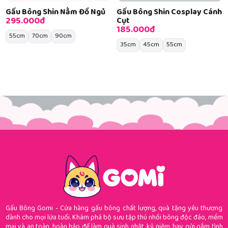
Gấu Bông Shin Nằm Đồ Ngủ
Gấu Bông Shin Cosplay Cánh
295.000đ
Cụt
185.000đ
55cm
70cm
90cm
35cm
45cm
55cm
Gấu Bông Gomi - Cửa hàng gấu bông chất lượng, quà tặng yêu thương
dành cho mọi lứa tuổi. Khám phá bộ sưu tập thú nhồi bông độc đáo, mềm
mại và an toàn, hoàn hảo để làm quà sinh nhật, kỷ niệm, hay gửi gắm tình