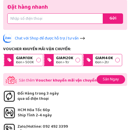
Đặt hàng nhanh
Gửi
Chat với Shop để được hỗ trợ / tư vấn
VOUCHER KHUYẾN MÃI VẬN CHUYỂN:
GIAM10K
GIAM20K
GIAM40K
Đơn > 500K
Đơn > 1tr
Đơn > 2tr
Săn Ngay
Săn thêm
Voucher khuyến mãi vận chuyển
Đổi Hàng trong 3 ngày
qua số điện thoại
HCM Hỏa Tốc 60p
Ship Tỉnh 2-4 ngày
Zalo/Hotline: 092 492 3399