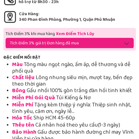
hỗ trợ từ 8h30 - 23h
Cửa Hàng:
340 Phan Đình Phùng, Phường 1, Quận Phú Nhuận
Tích Điểm 3% khi mua hàng
Xem Điểm Tích Lũy
Tích Điểm 3% giá trị Đơn hàng đã mua
ĐẶC ĐIỂM NỔI BẬT
Màu
Tông màu ngọt ngào, ấm áp, dễ thương và dễ
phối quà
Chất liệu
Lông nhung siêu mịn, mượt tay, bền đẹp
theo thời gian
Bông
Gấu nhồi 100% gòn trắng đàn hồi tinh khiết
Miễn Phí Gói Quà
Túi Kiếng & Nơ
Miễn Phí
Tặng kèm thiệp ý nghĩa: Thiệp sinh nhật,
tình yêu, cảm ơn, ngày lễ…
Hỏa Tốc
Ship HCM 45-60p
Thêu tên
Cá nhân hoá theo yêu cầu(1-3 ngày)
Bảo Hành
Gấu được bảo hành đường chỉ may Vĩnh