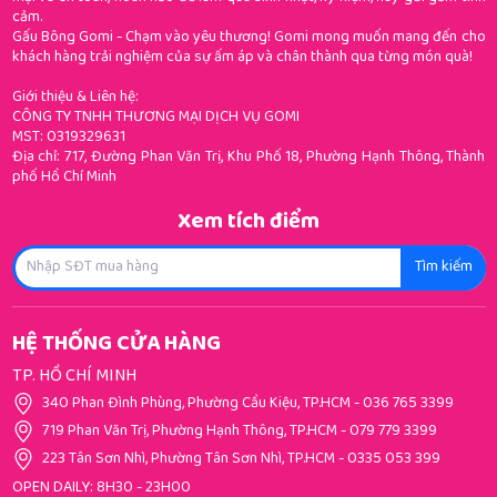
cảm.
Gấu Bông Gomi - Chạm vào yêu thương! Gomi mong muốn mang đến cho
khách hàng trải nghiệm của sự ấm áp và chân thành qua từng món quà!
Giới thiệu & Liên hệ:
CÔNG TY TNHH THƯƠNG MẠI DỊCH VỤ GOMI
MST: 0319329631
Địa chỉ: 717, Đường Phan Văn Trị, Khu Phố 18, Phường Hạnh Thông, Thành
phố Hồ Chí Minh
Xem tích điểm
Tìm kiếm
HỆ THỐNG CỬA HÀNG
TP. HỒ CHÍ MINH
340 Phan Đình Phùng, Phường Cầu Kiệu, TP.HCM
-
036 765 3399
719 Phan Văn Trị, Phường Hạnh Thông, TP.HCM
-
079 779 3399
223 Tân Sơn Nhì, Phường Tân Sơn Nhì, TP.HCM
-
0335 053 399
OPEN DAILY: 8H30 - 23H00