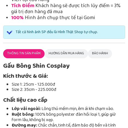
Viễn tại cửa hàng
Tích Điểm
Khách hàng sẽ được tích lũy điểm = 3%
giá trị đơn hàng đã mua
100%
Hình ảnh chụp thực tế tại Gomi
Tất cả hình ảnh SP đều là Hình Thật Shop tự chụp.
THÔNG TIN SẢN PHẨM
HƯỚNG DẪN MUA HÀNG
BẢO HÀNH
Gấu Bông Shin Cosplay
Kích thước & Giá:
Size 1: 25cm - 125.000đ
Size 2: 35cm - 225.000đ
Chất liệu cao cấp
Lớp vải ngoài:
Lông thú mềm mịn, êm ái khi chạm vào.
Ruột bông:
100% bông polyester đàn hồi loại 1, giúp giữ
form lâu, không bị xẹp.
Đường may:
Chắc chắn, tinh tế, đảm bảo độ bền và tính