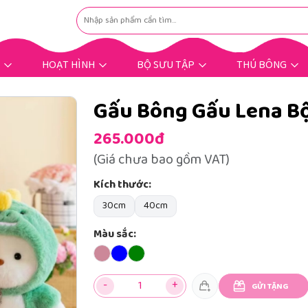
HOẠT HÌNH
BỘ SƯU TẬP
THÚ BÔNG
Hoạt Hình Hot Trend
Nhân Vật Hoạt Hình
Gấu Bông Dịp Lễ
Gấu Bông Tặng Bé
Gấu Bông Tặng Nàng
Gấu Bông Mùng 8/3
Gấu Bông Bigsize
Gấu Bông Khuyến Mãi
Thú Bông Khác
Thú Bông Hot
Gấu Bông Gấu Lena B
265.000đ
(Giá chưa bao gồm VAT)
Kích thước:
30cm
40cm
Màu sắc:
-
+
GỬI TẶNG