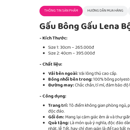
THÔNG TIN SẢN PHẨM
HƯỚNG DẪN MUA HÀNG
Gấu Bông Gấu Lena B
- Kích Thước:
Size 1: 30cm – 265.000đ
Size 2: 40cm – 395.000đ
- Chất liệu:
Vải bên ngoài:
Vải lông thú cao cấp.
Bông nhồi bên trong:
100% bông polyester
Đường may:
Chắc chắn, tỉ mỉ, đảm bảo độ 
- Công dụng:
Trang trí:
Tô điểm không gian phòng ngủ, p
độc đáo.
Gối ôm:
Mang lại cảm giác êm ái và thư giãn
Quà tặng:
Là món quà ý nghĩa, độc đáo dàn
nhật, lễ Tết, hay chỉ đơn giản là để tạo bất n