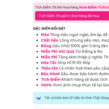
Tích Điểm 3% khi mua hàng
Xem Điểm Tích L
Tích Điểm 3% giá trị Đơn hàng đã mua
ĐẶC ĐIỂM NỔI BẬT
Màu
Tông màu ngọt ngào, ấm áp, dễ 
Chất liệu
Lông nhung siêu mịn, mượt
Bông
Gấu nhồi 100% gòn trắng đàn h
Miễn Phí Gói Quà
Túi Kiếng & Nơ
Miễn Phí
Tặng kèm thiệp ý nghĩa: Th
Hỏa Tốc
Ship HCM 45-60p
Thêu tên
Cá nhân hoá theo yêu cầu(
Bảo Hành
Gấu được bảo hành đường
Tích Điểm
Khách hàng sẽ được tích 
100%
Hình ảnh chụp thực tế tại Go
Tất cả hình ảnh SP đều là Hình Thật Shop