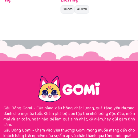
Liên hệ
30cm
40cm
Gấu Bông Gomi - Cửa hàng gấu bông chất lượng, quà tặng yêu thương
dành cho mọi lứa tuổi. Khám phá bộ sưu tập thú nhồi bông độc đáo, mềm
mại và an toàn, hoàn hảo để làm quà sinh nhật, kỷ niệm, hay gửi gắm tình
cảm.
Gấu Bông Gomi - Chạm vào yêu thương! Gomi mong muốn mang đến cho
khách hàng trải nghiệm của sự ấm áp và chân thành qua từng món quà!