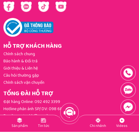
HỖ TRỢ KHÁCH HÀNG
Chính sách chung
Bảo hành & Đổi trả
Giới thiệu & Liên hệ
Câu hỏi thường gặp
Chính sách vận chuyển
TỔNG ĐÀI HỖ TRỢ
Đặt hàng Online:
092 492 3399
Hotline phản ánh SP/ DV:
098 681 3392
Email:
gomi.cskh@gmail.com
PHƯƠNG THỨC THANH TOÁN
Sản phẩm
Tin tức
Chi nhánh
Videos