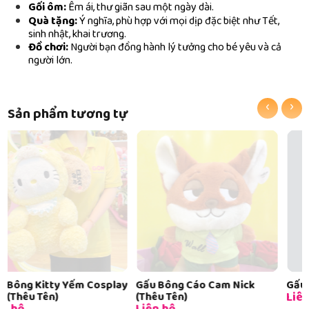
Gối ôm:
Êm ái, thư giãn sau một ngày dài.
Quà tặng:
Ý nghĩa, phù hợp với mọi dịp đặc biệt như Tết,
sinh nhật, khai trương.
Đồ chơi:
Người bạn đồng hành lý tưởng cho bé yêu và cả
người lớn.
‹
›
Sản phẩm tương tự
Gấu Bông Cáo Cam Nick
Gấu Bông Stitch (Thêu Tên)
Liên hệ
(Thêu Tên)