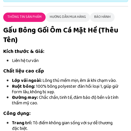
THÔNG TIN SẢN PHẨM
HƯỚNG DẪN MUA HÀNG
BẢO HÀNH
Gấu Bông Gối Ôm Cá Mặt Hề (Thêu
Tên)
Kích thước & Giá:
Liên hệ tư vấn
Chất liệu cao cấp
Lớp vải ngoài:
Lông thú mềm mịn, êm ái khi chạm vào.
Ruột bông:
100% bông polyester đàn hồi loại 1, giúp giữ
form lâu, không bị xẹp.
Đường may:
Chắc chắn, tinh tế, đảm bảo độ bền và tính
thẩm mỹ cao.
Công dụng:
Trang trí:
Tô điểm không gian sống với sự dễ thương
đặc biệt.