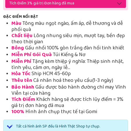
Tích Điểm 3% giá trị Đơn hàng đã mua
ĐẶC ĐIỂM NỔI BẬT
Màu
Tông màu ngọt ngào, ấm áp, dễ thương và dễ
phối quà
Chất liệu
Lông nhung siêu mịn, mượt tay, bền đẹp
theo thời gian
Bông
Gấu nhồi 100% gòn trắng đàn hồi tinh khiết
Miễn Phí Gói Quà
Túi Kiếng & Nơ
Miễn Phí
Tặng kèm thiệp ý nghĩa: Thiệp sinh nhật,
tình yêu, cảm ơn, ngày lễ…
Hỏa Tốc
Ship HCM 45-60p
Thêu tên
Cá nhân hoá theo yêu cầu(1-3 ngày)
Bảo Hành
Gấu được bảo hành đường chỉ may Vĩnh
Viễn tại cửa hàng
Tích Điểm
Khách hàng sẽ được tích lũy điểm = 3%
giá trị đơn hàng đã mua
100%
Hình ảnh chụp thực tế tại Gomi
Tất cả hình ảnh SP đều là Hình Thật Shop tự chụp.