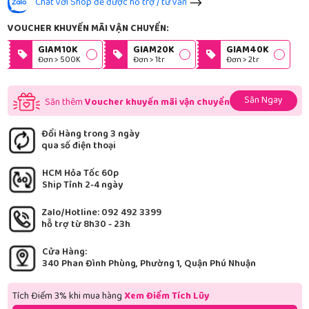
Chat với Shop để được hỗ trợ / tư vấn
VOUCHER KHUYẾN MÃI VẬN CHUYỂN:
GIAM10K
GIAM20K
GIAM40K
Đơn > 500K
Đơn > 1tr
Đơn > 2tr
Săn Ngay
Săn thêm
Voucher khuyến mãi vận chuyển
Đổi Hàng trong 3 ngày
qua số điện thoại
HCM Hỏa Tốc 60p
Ship Tỉnh 2-4 ngày
Zalo/Hotline: 092 492 3399
hỗ trợ từ 8h30 - 23h
Cửa Hàng:
340 Phan Đình Phùng, Phường 1, Quận Phú Nhuận
Tích Điểm 3% khi mua hàng
Xem Điểm Tích Lũy