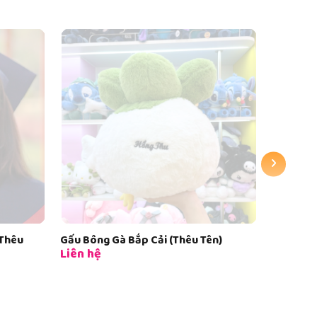
›
n)
Gấu Bông Mèo Hoàng Thượng Cosplay
Gấu Bông
Liên hệ
Capybara (Thêu Tên)
Liên hệ
25cm
40cm
50cm