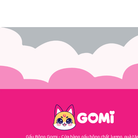
Gấu Bông Gomi - Cửa hàng gấu bông chất lượng, quà tặ