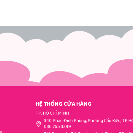
HỆ THỐNG CỬA HÀNG
TP. HỒ CHÍ MINH
340 Phan Đình Phùng, Phường Cầu Kiệu, TP.
036 765 3399
ng