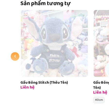
Sản phẩm tương tự
‹
Gấu Bông Cừu Đội Mũ Yếm Gấu (Thêu
Gấu Bông
Tên)
Tên)
Liên hệ
Liên hệ
40cm
40cm