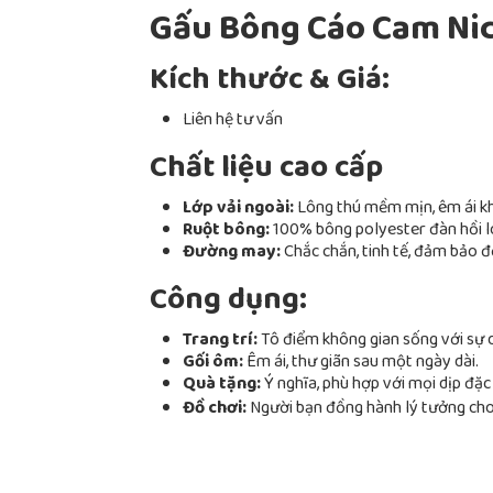
Gấu Bông Cáo Cam Nic
Kích thước & Giá:
Liên hệ tư vấn
Chất liệu cao cấp
Lớp vải ngoài:
Lông thú mềm mịn, êm ái kh
Ruột bông:
100% bông polyester đàn hồi loạ
Đường may:
Chắc chắn, tinh tế, đảm bảo 
Công dụng:
Trang trí:
Tô điểm không gian sống với sự d
Gối ôm:
Êm ái, thư giãn sau một ngày dài.
Quà tặng:
Ý nghĩa, phù hợp với mọi dịp đặc 
Đồ chơi:
Người bạn đồng hành lý tưởng cho 