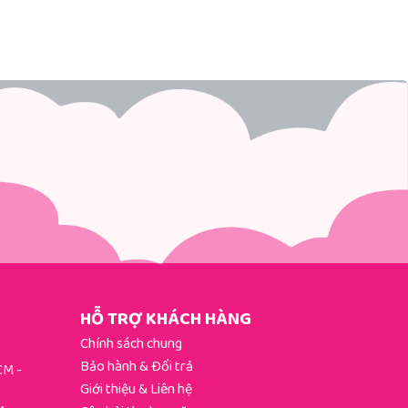
HỖ TRỢ KHÁCH HÀNG
Chính sách chung
Bảo hành & Đổi trả
HCM
-
Giới thiệu & Liên hệ