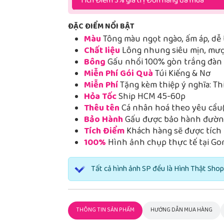
Tích Điểm 3% giá trị Đơn hàng đã mua
ĐẶC ĐIỂM NỔI BẬT
Màu
Tông màu ngọt ngào, ấm áp, dễ 
Chất liệu
Lông nhung siêu mịn, mượt
Bông
Gấu nhồi 100% gòn trắng đàn h
Miễn Phí Gói Quà
Túi Kiếng & Nơ
Miễn Phí
Tặng kèm thiệp ý nghĩa: Th
Hỏa Tốc
Ship HCM 45-60p
Thêu tên
Cá nhân hoá theo yêu cầu(
Bảo Hành
Gấu được bảo hành đường
Tích Điểm
Khách hàng sẽ được tích 
100%
Hình ảnh chụp thực tế tại Go
Tất cả hình ảnh SP đều là Hình Thật Shop
THÔNG TIN SẢN PHẨM
HƯỚNG DẪN MUA HÀNG