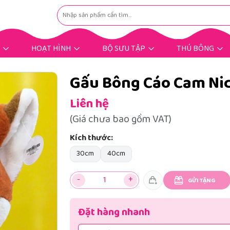
HOẠT HÌNH
BỘ SƯU TẬP
THÚ BÔNG
Hoạt Hình Hot Trend
Nhân Vật Hoạt Hình
Gấu Bông Dịp Lễ
Gấu Bông Tặng Bé
Gấu Bông Tặng Nàng
Gấu Bông Mùng 8/3
Gấu Bông Bigsize
Gấu Bông Khuyến Mãi
Thú Bông Khác
Thú Bông Hot
Gấu Bông Cáo Cam Nic
Liên hệ
(Giá chưa bao gồm VAT)
Kích thước:
30cm
40cm
-
+
GỬI TẶNG
Đặt hàng nhanh