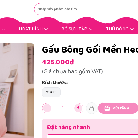
HOẠT HÌNH
BỘ SƯU TẬP
THÚ BÔNG
Hoạt Hình Hot Trend
Nhân Vật Hoạt Hình
Gấu Bông Dịp Lễ
Gấu Bông Tặng Bé
Gấu Bông Tặng Nàng
Gấu Bông Mùng 8/3
Gấu Bông Bigsize
Gấu Bông Khuyến Mãi
Thú Bông Khác
Thú Bông Hot
Gấu Bông Gối Mền He
425.000đ
(Giá chưa bao gồm VAT)
Kích thước:
50cm
-
+
GỬI TẶNG
Đặt hàng nhanh