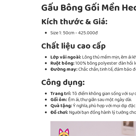
Gấu Bông Gối Mền He
Kích thước & Giá:
Size 1: 50cm - 425.000đ
Chất liệu cao cấp
Lớp vải ngoài:
Lông thú mềm mịn, êm ái kh
Ruột bông:
100% bông polyester đàn hồi loạ
Đường may:
Chắc chắn, tinh tế, đảm bảo 
Công dụng:
Trang trí:
Tô điểm không gian sống với sự d
Gối ôm:
Êm ái, thư giãn sau một ngày dài.
Quà tặng:
Ý nghĩa, phù hợp với mọi dịp đặc 
Đồ chơi:
Người bạn đồng hành lý tưởng cho 