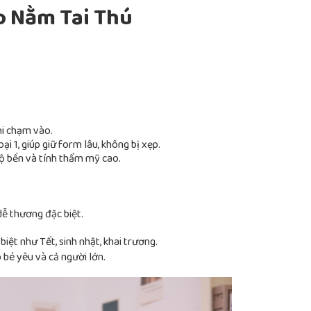
o Nằm Tai Thú
i chạm vào.
i 1, giúp giữ form lâu, không bị xẹp.
độ bền và tính thẩm mỹ cao.
ễ thương đặc biệt.
biệt như Tết, sinh nhật, khai trương.
bé yêu và cả người lớn.