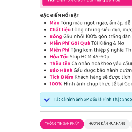
Tích Điểm 3% giá trị Đơn hàng đã mua
ĐẶC ĐIỂM NỔI BẬT
Màu
Tông màu ngọt ngào, ấm áp, dễ 
Chất liệu
Lông nhung siêu mịn, mượt
Bông
Gấu nhồi 100% gòn trắng đàn h
Miễn Phí Gói Quà
Túi Kiếng & Nơ
Miễn Phí
Tặng kèm thiệp ý nghĩa: Th
Hỏa Tốc
Ship HCM 45-60p
Thêu tên
Cá nhân hoá theo yêu cầu(
Bảo Hành
Gấu được bảo hành đường
Tích Điểm
Khách hàng sẽ được tích 
100%
Hình ảnh chụp thực tế tại Go
Tất cả hình ảnh SP đều là Hình Thật Shop
THÔNG TIN SẢN PHẨM
HƯỚNG DẪN MUA HÀNG