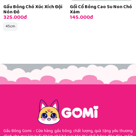
Gấu Bông Chó Xúc Xích Đội
Gối Cổ Bông Cao Su Non Chó
Nón Đỏ
Xám
325.000đ
145.000đ
45cm
Gấu Bông Gomi - Cửa hàng gấu bông chất lượng, quà tặng yêu thương