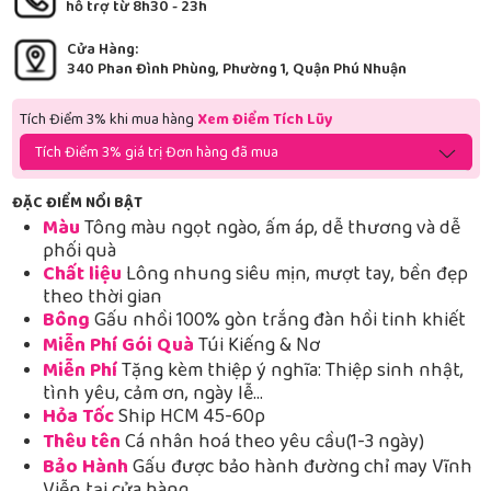
hỗ trợ từ 8h30 - 23h
Cửa Hàng:
340 Phan Đình Phùng, Phường 1, Quận Phú Nhuận
Tích Điểm 3% khi mua hàng
Xem Điểm Tích Lũy
Tích Điểm 3% giá trị Đơn hàng đã mua
ĐẶC ĐIỂM NỔI BẬT
Màu
Tông màu ngọt ngào, ấm áp, dễ thương và dễ
phối quà
Chất liệu
Lông nhung siêu mịn, mượt tay, bền đẹp
theo thời gian
Bông
Gấu nhồi 100% gòn trắng đàn hồi tinh khiết
Miễn Phí Gói Quà
Túi Kiếng & Nơ
Miễn Phí
Tặng kèm thiệp ý nghĩa: Thiệp sinh nhật,
tình yêu, cảm ơn, ngày lễ…
Hỏa Tốc
Ship HCM 45-60p
Thêu tên
Cá nhân hoá theo yêu cầu(1-3 ngày)
Bảo Hành
Gấu được bảo hành đường chỉ may Vĩnh