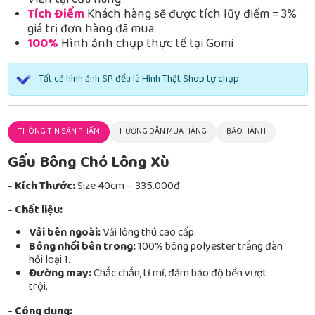
Viễn tại cửa hàng
Tích Điểm
Khách hàng sẽ được tích lũy điểm = 3%
giá trị đơn hàng đã mua
100%
Hình ảnh chụp thực tế tại Gomi
Tất cả hình ảnh SP đều là Hình Thật Shop tự chụp.
THÔNG TIN SẢN PHẨM
HƯỚNG DẪN MUA HÀNG
BẢO HÀNH
Gấu Bông Chó Lông Xù
- Kích Thước:
Size 40cm – 335.000đ
- Chất liệu:
Vải bên ngoài:
Vải lông thú cao cấp.
Bông nhồi bên trong:
100% bông polyester trắng đàn
hồi loại 1.
Đường may:
Chắc chắn, tỉ mỉ, đảm bảo độ bền vượt
trội.
- Công dụng: