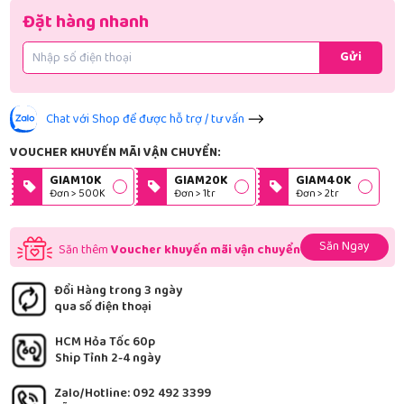
Đặt hàng nhanh
Gửi
Chat với Shop để được hỗ trợ / tư vấn
VOUCHER KHUYẾN MÃI VẬN CHUYỂN:
GIAM10K
GIAM20K
GIAM40K
Đơn > 500K
Đơn > 1tr
Đơn > 2tr
Săn Ngay
Săn thêm
Voucher khuyến mãi vận chuyển
Đổi Hàng trong 3 ngày
qua số điện thoại
HCM Hỏa Tốc 60p
Ship Tỉnh 2-4 ngày
Zalo/Hotline: 092 492 3399