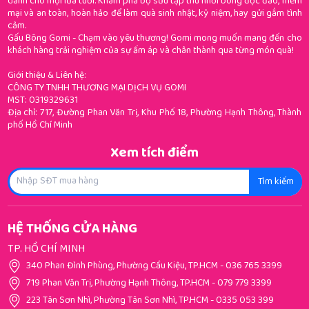
dành cho mọi lứa tuổi. Khám phá bộ sưu tập thú nhồi bông độc đáo, mềm
mại và an toàn, hoàn hảo để làm quà sinh nhật, kỷ niệm, hay gửi gắm tình
cảm.
Gấu Bông Gomi - Chạm vào yêu thương! Gomi mong muốn mang đến cho
khách hàng trải nghiệm của sự ấm áp và chân thành qua từng món quà!
Giới thiệu & Liên hệ:
CÔNG TY TNHH THƯƠNG MẠI DỊCH VỤ GOMI
MST: 0319329631
Địa chỉ: 717, Đường Phan Văn Trị, Khu Phố 18, Phường Hạnh Thông, Thành
phố Hồ Chí Minh
Xem tích điểm
Tìm kiếm
HỆ THỐNG CỬA HÀNG
TP. HỒ CHÍ MINH
340 Phan Đình Phùng, Phường Cầu Kiệu, TP.HCM
-
036 765 3399
719 Phan Văn Trị, Phường Hạnh Thông, TP.HCM
-
079 779 3399
223 Tân Sơn Nhì, Phường Tân Sơn Nhì, TP.HCM
-
0335 053 399