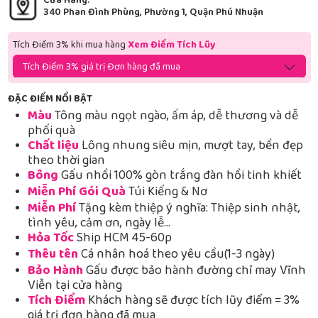
Cửa Hàng:
340 Phan Đình Phùng, Phường 1, Quận Phú Nhuận
Tích Điểm 3% khi mua hàng
Xem Điểm Tích Lũy
Tích Điểm 3% giá trị Đơn hàng đã mua
ĐẶC ĐIỂM NỔI BẬT
Màu
Tông màu ngọt ngào, ấm áp, dễ thương và dễ
phối quà
Chất liệu
Lông nhung siêu mịn, mượt tay, bền đẹp
theo thời gian
Bông
Gấu nhồi 100% gòn trắng đàn hồi tinh khiết
Miễn Phí Gói Quà
Túi Kiếng & Nơ
Miễn Phí
Tặng kèm thiệp ý nghĩa: Thiệp sinh nhật,
tình yêu, cảm ơn, ngày lễ…
Hỏa Tốc
Ship HCM 45-60p
Thêu tên
Cá nhân hoá theo yêu cầu(1-3 ngày)
Bảo Hành
Gấu được bảo hành đường chỉ may Vĩnh
Viễn tại cửa hàng
Tích Điểm
Khách hàng sẽ được tích lũy điểm = 3%
giá trị đơn hàng đã mua