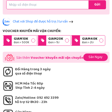
Gửi
Chat với Shop để được hỗ trợ / tư vấn
VOUCHER KHUYẾN MÃI VẬN CHUYỂN:
GIAM10K
GIAM20K
GIAM40K
Đơn > 500K
Đơn > 1tr
Đơn > 2tr
Săn Ngay
Săn thêm
Voucher khuyến mãi vận chuyển
Đổi Hàng trong 3 ngày
qua số điện thoại
HCM Hỏa Tốc 60p
Ship Tỉnh 2-4 ngày
Zalo/Hotline: 092 492 3399
hỗ trợ từ 8h30 - 23h