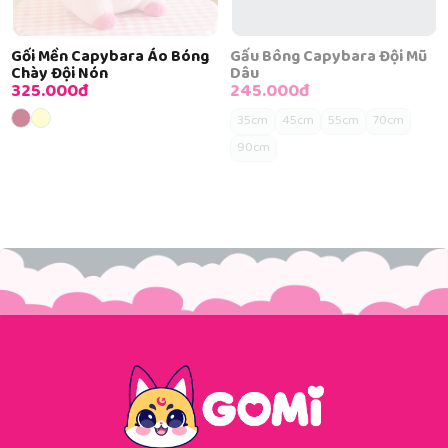
Gối Mền Capybara Áo Bóng
Gấu Bông Capybara Đội Mũ
Chày Đội Nón
Dâu
325.000đ
245.000đ
35cm
45cm
55cm
70cm
90cm