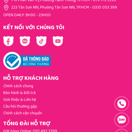
719 Phan Văn Trị, Phường Hạnh Thông, TP.HCM
-
079 779 3399
223 Tân Sơn Nhì, Phường Tân Sơn Nhì, TP.HCM
-
0335 053 399
OPEN DAILY: 8H30 - 23H00
KẾT NỐI VỚI CHÚNG TÔI
HỖ TRỢ KHÁCH HÀNG
Chính sách chung
Bảo hành & Đổi trả
Giới thiệu & Liên hệ
Câu hỏi thường gặp
Chính sách vận chuyển
TỔNG ĐÀI HỖ TRỢ
Đặt hàng Online:
092 492 3399