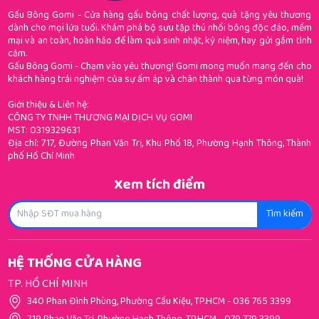
Gấu Bông Gomi - Cửa hàng gấu bông chất lượng, quà tặng yêu thương
dành cho mọi lứa tuổi. Khám phá bộ sưu tập thú nhồi bông độc đáo, mềm
mại và an toàn, hoàn hảo để làm quà sinh nhật, kỷ niệm, hay gửi gắm tình
cảm.
Gấu Bông Gomi - Chạm vào yêu thương! Gomi mong muốn mang đến cho
khách hàng trải nghiệm của sự ấm áp và chân thành qua từng món quà!
Giới thiệu & Liên hệ:
CÔNG TY TNHH THƯƠNG MẠI DỊCH VỤ GOMI
MST: 0319329631
Địa chỉ: 717, Đường Phan Văn Trị, Khu Phố 18, Phường Hạnh Thông, Thành
phố Hồ Chí Minh
Xem tích điểm
Tìm kiếm
HỆ THỐNG CỬA HÀNG
TP. HỒ CHÍ MINH
340 Phan Đình Phùng, Phường Cầu Kiệu, TP.HCM
-
036 765 3399