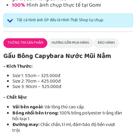
100%
Hình ảnh chụp thực tế tại Gomi
Tất cả hình ảnh SP đều là Hình Thật Shop tự chụp.
THÔNG TIN SẢN PHẨM
HƯỚNG DẪN MUA HÀNG
BẢO HÀNH
Gấu Bông Capybara Nước Mũi Nằm
- Kích Thước:
Size 1: 55cm – 325.000đ
Size 2: 70cm – 425.000đ
Size 3: 90cm – 525.000đ
- Chất liệu:
Vải bên ngoài:
Vải lông thú cao cấp.
Bông nhồi bên trong:
100% bông polyester trắng đàn
hồi loại 1.
Đường may:
Chắc chắn, tỉ mỉ, đảm bảo độ bền vượt
trội.