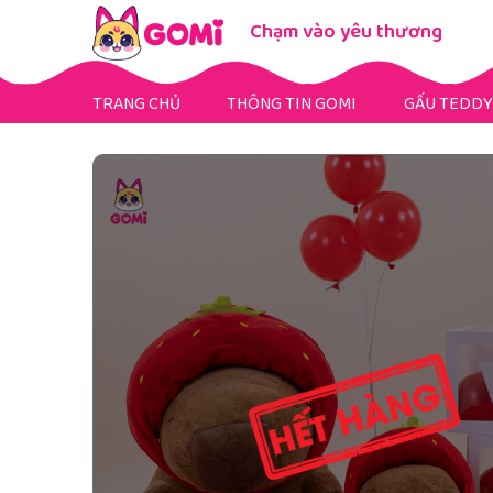
Chạm vào yêu thương
TRANG CHỦ
THÔNG TIN GOMI
GẤU TEDDY
Gấu Teddy Mini
Gấu Teddy Bigsize
Gấu Teddy Fullsize