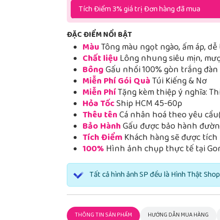
Tích Điểm 3% giá trị Đơn hàng đã mua
ĐẶC ĐIỂM NỔI BẬT
Màu
Tông màu ngọt ngào, ấm áp, dễ 
Chất liệu
Lông nhung siêu mịn, mượt
Bông
Gấu nhồi 100% gòn trắng đàn h
Miễn Phí Gói Quà
Túi Kiếng & Nơ
Miễn Phí
Tặng kèm thiệp ý nghĩa: Th
Hỏa Tốc
Ship HCM 45-60p
Thêu tên
Cá nhân hoá theo yêu cầu(
Bảo Hành
Gấu được bảo hành đường
Tích Điểm
Khách hàng sẽ được tích 
100%
Hình ảnh chụp thực tế tại Go
Tất cả hình ảnh SP đều là Hình Thật Shop
THÔNG TIN SẢN PHẨM
HƯỚNG DẪN MUA HÀNG