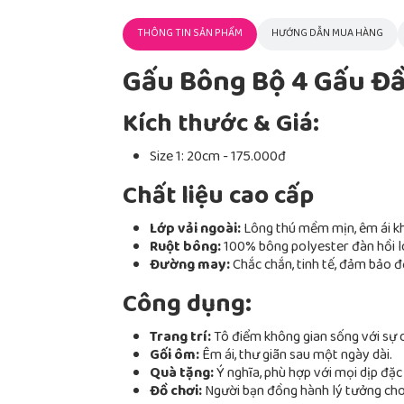
THÔNG TIN SẢN PHẨM
HƯỚNG DẪN MUA HÀNG
Gấu Bông Bộ 4 Gấu Đ
Kích thước & Giá:
Size 1: 20cm - 175.000đ
Chất liệu cao cấp
Lớp vải ngoài:
Lông thú mềm mịn, êm ái kh
Ruột bông:
100% bông polyester đàn hồi loạ
Đường may:
Chắc chắn, tinh tế, đảm bảo 
Công dụng:
Trang trí:
Tô điểm không gian sống với sự d
Gối ôm:
Êm ái, thư giãn sau một ngày dài.
Quà tặng:
Ý nghĩa, phù hợp với mọi dịp đặc 
Đồ chơi:
Người bạn đồng hành lý tưởng cho 