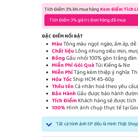
Tích Điểm 3% khi mua hàng
Xem Điểm Tích L
Tích Điểm 3% giá trị Đơn hàng đã mua
ĐẶC ĐIỂM NỔI BẬT
Màu
Tông màu ngọt ngào, ấm áp, dễ 
Chất liệu
Lông nhung siêu mịn, mượt
Bông
Gấu nhồi 100% gòn trắng đàn h
Miễn Phí Gói Quà
Túi Kiếng & Nơ
Miễn Phí
Tặng kèm thiệp ý nghĩa: Th
Hỏa Tốc
Ship HCM 45-60p
Thêu tên
Cá nhân hoá theo yêu cầu(
Bảo Hành
Gấu được bảo hành đường
Tích Điểm
Khách hàng sẽ được tích 
100%
Hình ảnh chụp thực tế tại Go
Tất cả hình ảnh SP đều là Hình Thật Shop