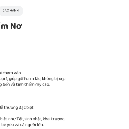
BẢO HÀNH
ầm Nơ
i chạm vào.
i 1, giúp giữ form lâu, không bị xẹp.
độ bền và tính thẩm mỹ cao.
ễ thương đặc biệt.
biệt như Tết, sinh nhật, khai trương.
bé yêu và cả người lớn.