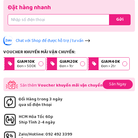
Đặt hàng nhanh
Gửi
Chat với Shop để được hỗ trợ / tư vấn
VOUCHER KHUYẾN MÃI VẬN CHUYỂN:
GIAM10K
GIAM20K
GIAM40K
Đơn > 500K
Đơn > 1tr
Đơn > 2tr
Săn Ngay
Săn thêm
Voucher khuyến mãi vận chuyển
Đổi Hàng trong 3 ngày
qua số điện thoại
HCM Hỏa Tốc 60p
Ship Tỉnh 2-4 ngày
Zalo/Hotline: 092 492 3399