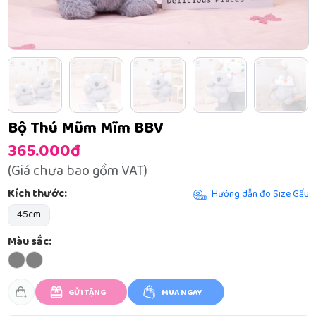
Bộ Thú Mũm Mĩm BBV
365.000đ
(Giá chưa bao gồm VAT)
Kích thước:
Hướng dẫn đo Size Gấu
45cm
Màu sắc:
GỬI TẶNG
MUA NGAY