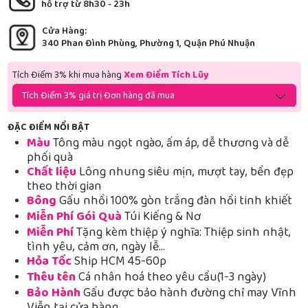
hỗ trợ từ 8h30 - 23h
Cửa Hàng:
340 Phan Đình Phùng, Phường 1, Quận Phú Nhuận
Tích Điểm 3% khi mua hàng
Xem Điểm Tích Lũy
Tích Điểm 3% giá trị Đơn hàng đã mua
ĐẶC ĐIỂM NỔI BẬT
Màu
Tông màu ngọt ngào, ấm áp, dễ thương và dễ
phối quà
Chất liệu
Lông nhung siêu mịn, mượt tay, bền đẹp
theo thời gian
Bông
Gấu nhồi 100% gòn trắng đàn hồi tinh khiết
Miễn Phí Gói Quà
Túi Kiếng & Nơ
Miễn Phí
Tặng kèm thiệp ý nghĩa: Thiệp sinh nhật,
tình yêu, cảm ơn, ngày lễ…
Hỏa Tốc
Ship HCM 45-60p
Thêu tên
Cá nhân hoá theo yêu cầu(1-3 ngày)
Bảo Hành
Gấu được bảo hành đường chỉ may Vĩnh