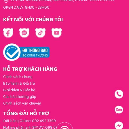
223 Tân Sơn Nhì, Phường Tân Sơn Nhì, TP.HCM
-
0335 053 399
OPEN DAILY: 8H30 - 23H00
KẾT NỐI VỚI CHÚNG TÔI
HỖ TRỢ KHÁCH HÀNG
Chính sách chung
Bảo hành & Đổi trả
Giới thiệu & Liên hệ
Câu hỏi thường gặp
Chính sách vận chuyển
TỔNG ĐÀI HỖ TRỢ
Đặt hàng Online:
092 492 3399
Hotline phản ánh SP/ DV:
098 681 3392