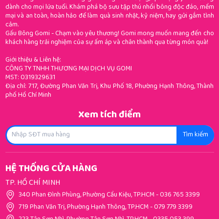
dành cho mọi lứa tuổi. Khám phá bộ sưu tập thú nhồi bông độc đáo, mềm
mại và an toàn, hoàn hảo để làm quà sinh nhật, kỷ niệm, hay gửi gắm tình
cảm.
Gấu Bông Gomi - Chạm vào yêu thương! Gomi mong muốn mang đến cho
khách hàng trải nghiệm của sự ấm áp và chân thành qua từng món quà!
Giới thiệu & Liên hệ:
CÔNG TY TNHH THƯƠNG MẠI DỊCH VỤ GOMI
MST: 0319329631
Địa chỉ: 717, Đường Phan Văn Trị, Khu Phố 18, Phường Hạnh Thông, Thành
phố Hồ Chí Minh
Xem tích điểm
Tìm kiếm
HỆ THỐNG CỬA HÀNG
TP. HỒ CHÍ MINH
340 Phan Đình Phùng, Phường Cầu Kiệu, TP.HCM
-
036 765 3399
719 Phan Văn Trị, Phường Hạnh Thông, TP.HCM
-
079 779 3399