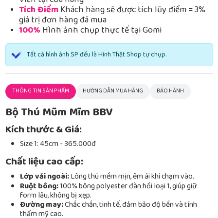
Viễn tại cửa hàng
Tích Điểm
Khách hàng sẽ được tích lũy điểm = 3%
giá trị đơn hàng đã mua
100%
Hình ảnh chụp thực tế tại Gomi
Tất cả hình ảnh SP đều là Hình Thật Shop tự chụp.
THÔNG TIN SẢN PHẨM
HƯỚNG DẪN MUA HÀNG
BẢO HÀNH
Bộ Thú Mũm Mĩm BBV
Kích thước & Giá:
Size 1: 45cm - 365.000đ
Chất liệu cao cấp:
Lớp vải ngoài:
Lông thú mềm mịn, êm ái khi chạm vào.
Ruột bông:
100% bông polyester đàn hồi loại 1, giúp giữ
form lâu, không bị xẹp.
Đường may:
Chắc chắn, tinh tế, đảm bảo độ bền và tính
thẩm mỹ cao.