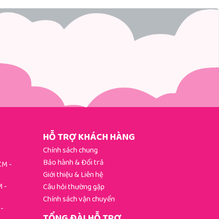
HỖ TRỢ KHÁCH HÀNG
Chính sách chung
Bảo hành & Đổi trả
HCM
-
Giới thiệu & Liên hệ
M
-
Câu hỏi thường gặp
Chính sách vận chuyển
-
TỔNG ĐÀI HỖ TRỢ