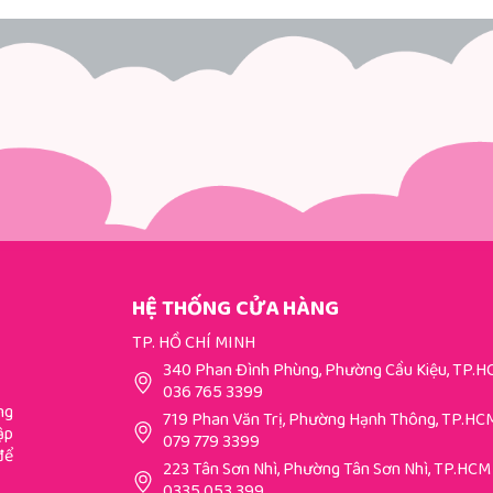
HỆ THỐNG CỬA HÀNG
TP. HỒ CHÍ MINH
340 Phan Đình Phùng, Phường Cầu Kiệu, TP.
036 765 3399
ng
719 Phan Văn Trị, Phường Hạnh Thông, TP.HC
ập
079 779 3399
để
223 Tân Sơn Nhì, Phường Tân Sơn Nhì, TP.HCM
0335 053 399