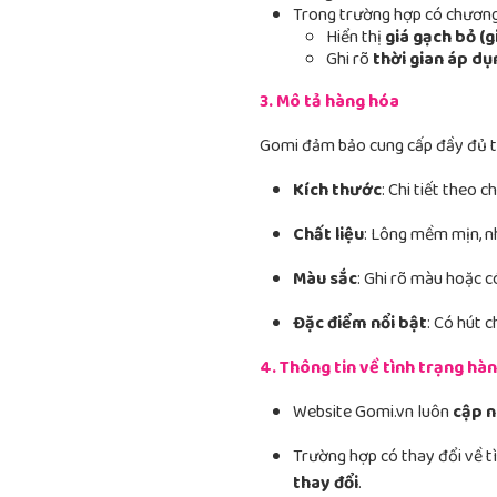
Trong trường hợp có chương 
Hiển thị
giá gạch bỏ (g
Ghi rõ
thời gian áp dụ
3. Mô tả hàng hóa
Gomi đảm bảo cung cấp đầy đủ t
Kích thước
: Chi tiết theo 
Chất liệu
: Lông mềm mịn, nh
Màu sắc
: Ghi rõ màu hoặc c
Đặc điểm nổi bật
: Có hút 
4. Thông tin về tình trạng hà
Website Gomi.vn luôn
cập n
Trường hợp có thay đổi về t
thay đổi
.