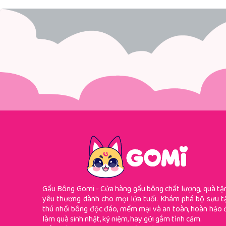
Gấu Bông Gomi - Cửa hàng gấu bông chất lượng, quà tặ
yêu thương dành cho mọi lứa tuổi. Khám phá bộ sưu t
thú nhồi bông độc đáo, mềm mại và an toàn, hoàn hảo 
làm quà sinh nhật, kỷ niệm, hay gửi gắm tình cảm.