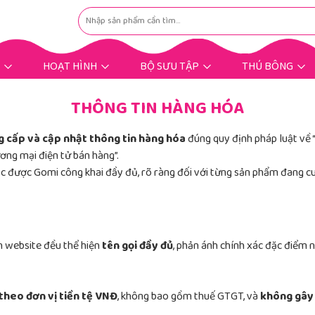
HOẠT HÌNH
BỘ SƯU TẬP
THÚ BÔNG
Hoạt Hình Hot Trend
Nhân Vật Hoạt Hình
Gấu Bông Dịp Lễ
Gấu Bông Tặng Bé
Gấu Bông Tặng Nàng
Gấu Bông Mùng 8/3
Gấu Bông Bigsize
Gấu Bông Khuyến Mãi
Thú Bông Khác
Thú Bông Hot
THÔNG TIN HÀNG HÓA
g cấp và cập nhật thông tin hàng hóa
đúng quy định pháp luật về 
ơng mại điện tử bán hàng”.
ộc được Gomi công khai đầy đủ, rõ ràng đối với từng sản phẩm đang c
n website đều thể hiện
tên gọi đầy đủ
, phản ánh chính xác đặc điểm
 theo đơn vị tiền tệ VNĐ
, không bao gồm thuế GTGT, và
không gây 