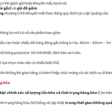
trình giảm giá hoặc khuyến mãi, Gomi sẽ:
iá gốc)
và
giá đã giảm
.
ng
chương trình khuyến mãi theo đúng quy định tại Luật Quảng cáo.
hông tin mô tả về sản phẩm bao gồm:
chiều cao hoặc chiều dài từng dòng gấu bông (ví dụ: 40cm – 60cm – 1m 
ồi bông polyester 3D tinh khiết, đảm bảo an toàn.
ó lựa chọn màu nếu có nhiều biến thể.
chân không khi giao hàng, có kèm thiệp chúc mừng và các dịch vụ đi kè
ng hóa
hật chính xác số lượng tồn kho và tình trạng hàng hóa
(Còn hàn
ình trạng hàng hóa, hệ thống sẽ cập nhật
trong thời gian không quá