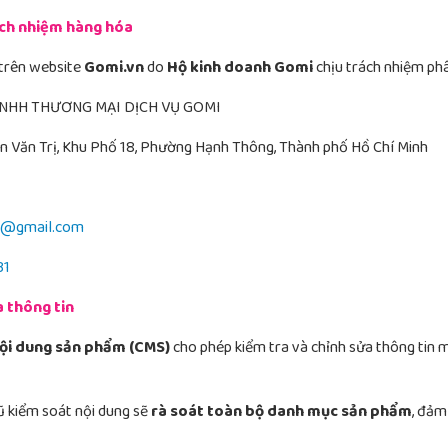
rách nhiệm hàng hóa
trên website
Gomi.vn
do
Hộ kinh doanh Gomi
chịu trách nhiệm phâ
TNHH THƯƠNG MẠI DỊCH VỤ GOMI
an Văn Trị, Khu Phố 18, Phường Hạnh Thông, Thành phố Hồ Chí Minh
h@gmail.com
31
a thông tin
nội dung sản phẩm (CMS)
cho phép kiểm tra và chỉnh sửa thông tin m
gũ kiểm soát nội dung sẽ
rà soát toàn bộ danh mục sản phẩm
, đảm