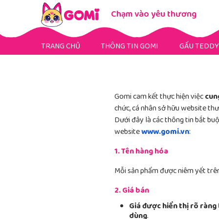
Chạm vào yêu thương
TRANG CHỦ
THÔNG TIN GOMI
GẤU TEDDY
Gấu Teddy Mini
Gấu Teddy Bigsize
Gấu Teddy Fullsize
Gomi cam kết thực hiện việc
cun
chức, cá nhân sở hữu website thư
Dưới đây là các thông tin bắt bu
website
www.gomi.vn
:
1. Tên hàng hóa
Mỗi sản phẩm được niêm yết trê
2. Giá bán
Giá được hiển thị rõ ràng
dùng
.