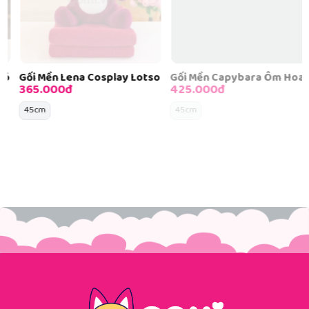
Gối Mền Lena Cosplay Lotso
Gối Mền Capybara Ôm Hoa
365.000đ
425.000đ
45cm
45cm