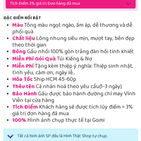
Tích Điểm 3% giá trị Đơn hàng đã mua
ĐẶC ĐIỂM NỔI BẬT
Màu
Tông màu ngọt ngào, ấm áp, dễ thương và dễ
phối quà
Chất liệu
Lông nhung siêu mịn, mượt tay, bền đẹp
theo thời gian
Bông
Gấu nhồi 100% gòn trắng đàn hồi tinh khiết
Miễn Phí Gói Quà
Túi Kiếng & Nơ
Miễn Phí
Tặng kèm thiệp ý nghĩa: Thiệp sinh nhật,
tình yêu, cảm ơn, ngày lễ…
Hỏa Tốc
Ship HCM 45-60p
Thêu tên
Cá nhân hoá theo yêu cầu(1-3 ngày)
Bảo Hành
Gấu được bảo hành đường chỉ may Vĩnh
Viễn tại cửa hàng
Tích Điểm
Khách hàng sẽ được tích lũy điểm = 3%
giá trị đơn hàng đã mua
100%
Hình ảnh chụp thực tế tại Gomi
Tất cả hình ảnh SP đều là Hình Thật Shop tự chụp.