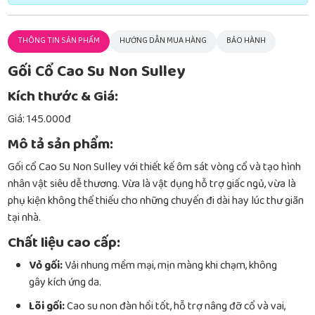
THÔNG TIN SẢN PHẨM
HƯỚNG DẪN MUA HÀNG
BẢO HÀNH
Gối Cổ Cao Su Non Sulley
Kích thước & Giá:
Giá: 145.000đ
Mô tả sản phẩm:
Gối cổ Cao Su Non Sulley với thiết kế ôm sát vòng cổ và tạo hình
nhân vật siêu dễ thương. Vừa là vật dụng hỗ trợ giấc ngủ, vừa là
phụ kiện không thể thiếu cho những chuyến đi dài hay lúc thư giãn
tại nhà.
Chất liệu cao cấp:
Vỏ gối:
Vải nhung mềm mại, mịn màng khi chạm, không
gây kích ứng da.
Lõi gối:
Cao su non đàn hồi tốt, hỗ trợ nâng đỡ cổ và vai,