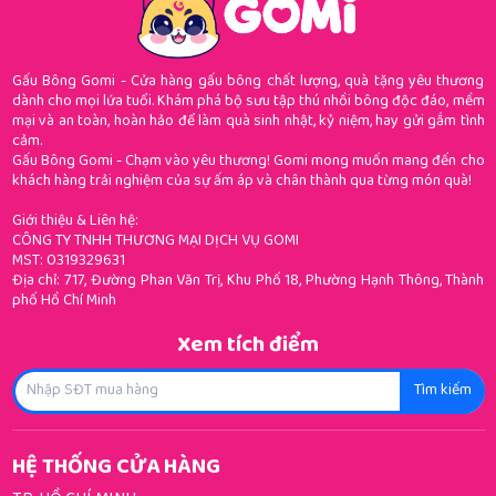
Gấu Bông Gomi - Cửa hàng gấu bông chất lượng, quà tặng yêu thương
dành cho mọi lứa tuổi. Khám phá bộ sưu tập thú nhồi bông độc đáo, mềm
mại và an toàn, hoàn hảo để làm quà sinh nhật, kỷ niệm, hay gửi gắm tình
cảm.
Gấu Bông Gomi - Chạm vào yêu thương! Gomi mong muốn mang đến cho
khách hàng trải nghiệm của sự ấm áp và chân thành qua từng món quà!
Giới thiệu & Liên hệ:
CÔNG TY TNHH THƯƠNG MẠI DỊCH VỤ GOMI
MST: 0319329631
Địa chỉ: 717, Đường Phan Văn Trị, Khu Phố 18, Phường Hạnh Thông, Thành
phố Hồ Chí Minh
Xem tích điểm
Tìm kiếm
HỆ THỐNG CỬA HÀNG