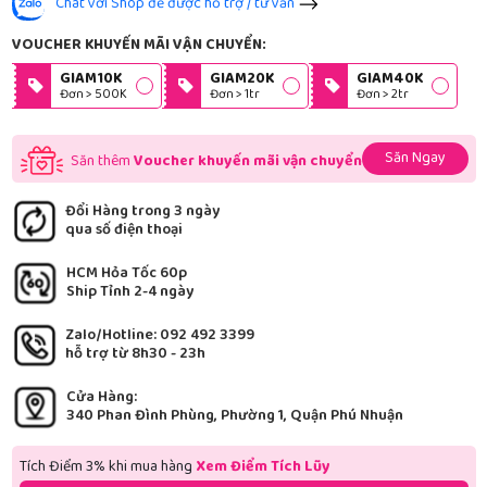
Chat với Shop để được hỗ trợ / tư vấn
VOUCHER KHUYẾN MÃI VẬN CHUYỂN:
GIAM10K
GIAM20K
GIAM40K
Đơn > 500K
Đơn > 1tr
Đơn > 2tr
Săn Ngay
Săn thêm
Voucher khuyến mãi vận chuyển
Đổi Hàng trong 3 ngày
qua số điện thoại
HCM Hỏa Tốc 60p
Ship Tỉnh 2-4 ngày
Zalo/Hotline: 092 492 3399
hỗ trợ từ 8h30 - 23h
Cửa Hàng:
340 Phan Đình Phùng, Phường 1, Quận Phú Nhuận
Tích Điểm 3% khi mua hàng
Xem Điểm Tích Lũy