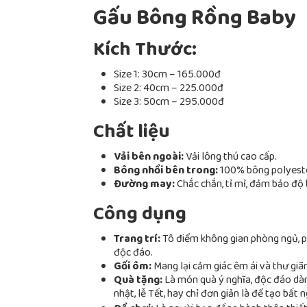
Gấu Bông Rồng Baby
Kích Thước:
Size 1: 30cm – 165.000đ
Size 2: 40cm – 225.000đ
Size 3: 50cm – 295.000đ
Chất liệu
Vải bên ngoài:
Vải lông thú cao cấp.
Bông nhồi bên trong:
100% bông polyester
Đường may:
Chắc chắn, tỉ mỉ, đảm bảo độ 
Công dụng
Trang trí:
Tô điểm không gian phòng ngủ, p
độc đáo.
Gối ôm:
Mang lại cảm giác êm ái và thư giãn
Quà tặng:
Là món quà ý nghĩa, độc đáo dàn
nhật, lễ Tết, hay chỉ đơn giản là để tạo bất n