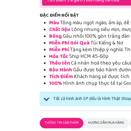
Tích Điểm 3% giá trị Đơn hàng đã mua
ĐẶC ĐIỂM NỔI BẬT
Màu
Tông màu ngọt ngào, ấm áp, dễ 
Chất liệu
Lông nhung siêu mịn, mượt
Bông
Gấu nhồi 100% gòn trắng đàn h
Miễn Phí Gói Quà
Túi Kiếng & Nơ
Miễn Phí
Tặng kèm thiệp ý nghĩa: Th
Hỏa Tốc
Ship HCM 45-60p
Thêu tên
Cá nhân hoá theo yêu cầu(
Bảo Hành
Gấu được bảo hành đường
Tích Điểm
Khách hàng sẽ được tích 
100%
Hình ảnh chụp thực tế tại Go
Tất cả hình ảnh SP đều là Hình Thật Shop
THÔNG TIN SẢN PHẨM
HƯỚNG DẪN MUA HÀNG