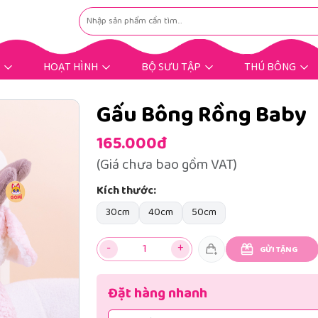
HOẠT HÌNH
BỘ SƯU TẬP
THÚ BÔNG
Hoạt Hình Hot Trend
Nhân Vật Hoạt Hình
Gấu Bông Dịp Lễ
Gấu Bông Tặng Bé
Gấu Bông Tặng Nàng
Gấu Bông Mùng 8/3
Gấu Bông Bigsize
Gấu Bông Khuyến Mãi
Thú Bông Khác
Thú Bông Hot
Gấu Bông Rồng Baby
165.000đ
(Giá chưa bao gồm VAT)
Kích thước:
30cm
40cm
50cm
-
+
GỬI TẶNG
Đặt hàng nhanh